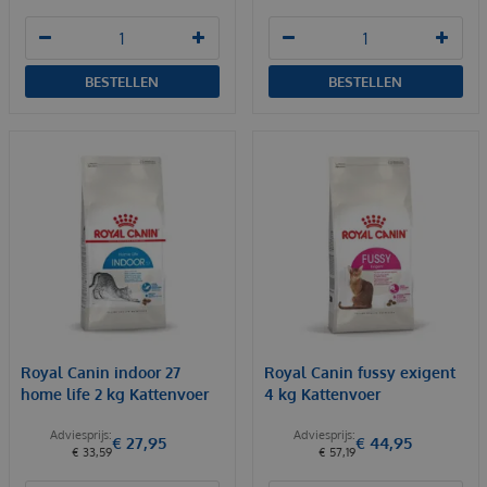
BESTELLEN
BESTELLEN
Royal Canin indoor 27
Royal Canin fussy exigent
home life 2 kg Kattenvoer
4 kg Kattenvoer
€
27
,
95
€
44
,
95
€
33
,
59
€
57
,
19