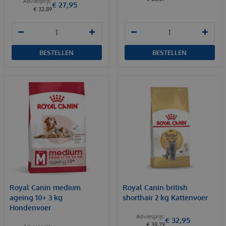
€
27
,
95
€
32
,
89
BESTELLEN
BESTELLEN
Royal Canin medium
Royal Canin british
ageing 10+ 3 kg
shorthair 2 kg Kattenvoer
Hondenvoer
€
32
,
95
€
39
,
29