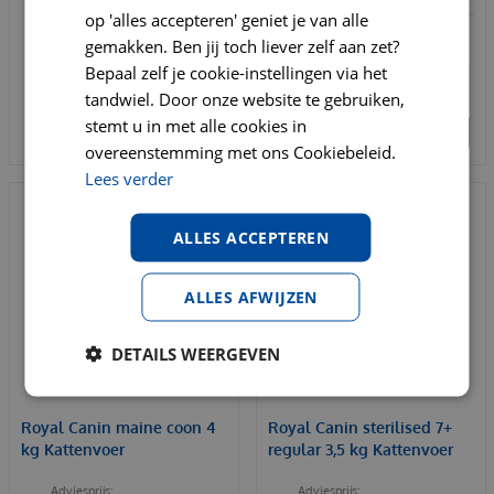
op 'alles accepteren' geniet je van alle
€
18
,
49
Per stuk
gemakken. Ben jij toch liever zelf aan zet?
Bepaal zelf je cookie-instellingen via het
tandwiel. Door onze website te gebruiken,
stemt u in met alle cookies in
BESTELLEN
BESTELLEN
overeenstemming met ons Cookiebeleid.
Lees verder
ALLES ACCEPTEREN
ALLES AFWIJZEN
DETAILS WEERGEVEN
Royal Canin maine coon 4
Royal Canin sterilised 7+
kg Kattenvoer
regular 3,5 kg Kattenvoer