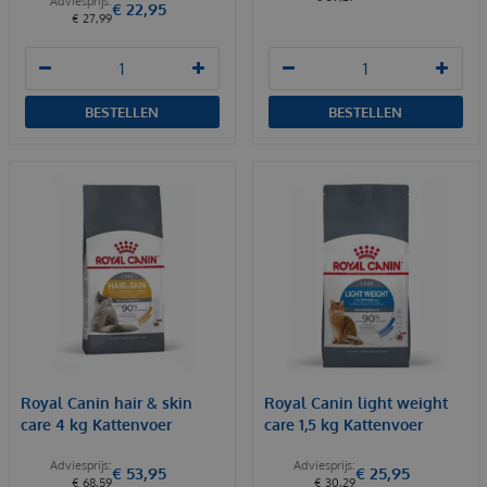
€
22
,
95
€
27
,
99
BESTELLEN
BESTELLEN
Royal Canin hair & skin
Royal Canin light weight
care 4 kg Kattenvoer
care 1,5 kg Kattenvoer
€
53
,
95
€
25
,
95
€
68
,
59
€
30
,
29