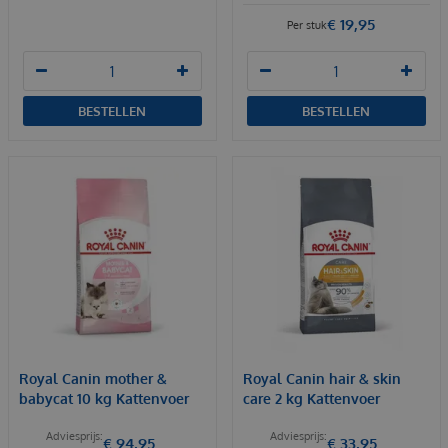
€
19
,
95
Per stuk
BESTELLEN
BESTELLEN
Royal Canin mother &
Royal Canin hair & skin
babycat 10 kg Kattenvoer
care 2 kg Kattenvoer
€
94
,
95
€
33
,
95