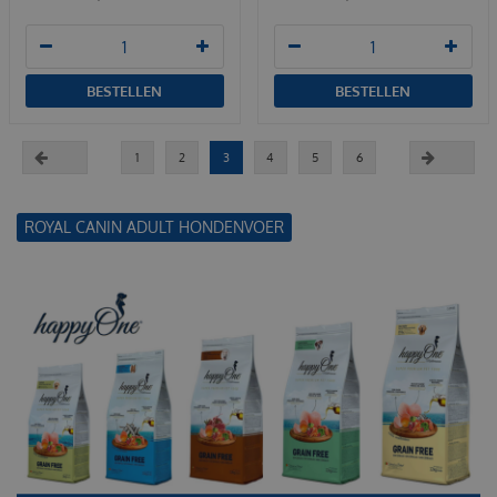
BESTELLEN
BESTELLEN
1
2
3
4
5
6
ROYAL CANIN ADULT HONDENVOER