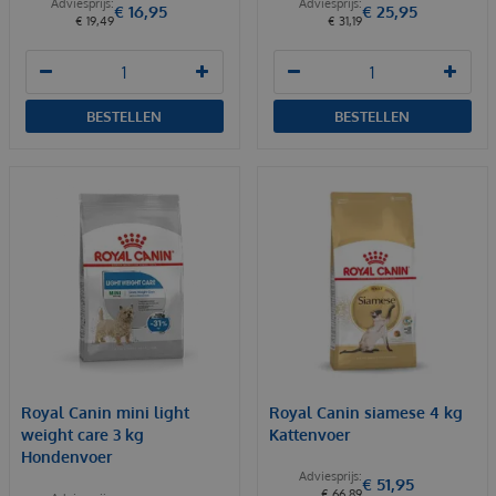
€
16
,
95
€
25
,
95
€
19
,
49
€
31
,
19
BESTELLEN
BESTELLEN
Royal Canin mini light
Royal Canin siamese 4 kg
weight care 3 kg
Kattenvoer
Hondenvoer
€
51
,
95
€
66
,
89