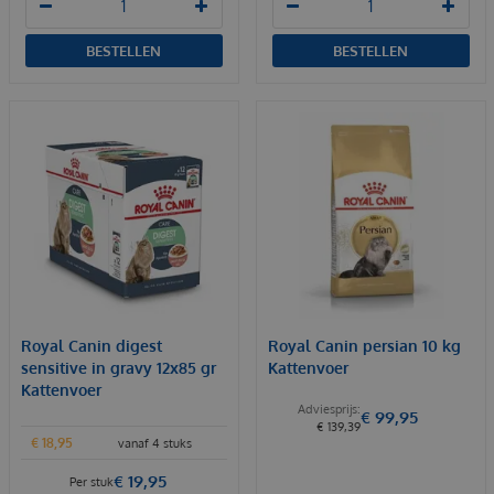
BESTELLEN
BESTELLEN
Royal Canin digest
Royal Canin persian 10 kg
sensitive in gravy 12x85 gr
Kattenvoer
Kattenvoer
€
99
,
95
€
139
,
39
€
18
,
95
vanaf 4 stuks
€
19
,
95
Per stuk