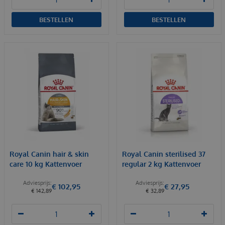
BESTELLEN
BESTELLEN
Royal Canin hair & skin
Royal Canin sterilised 37
care 10 kg Kattenvoer
regular 2 kg Kattenvoer
€
102
,
95
€
27
,
95
€
142
,
89
€
32
,
89