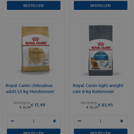
BESTELLEN
BESTELLEN
Royal Canin chihuahua
Royal Canin light weight
adult 1,5 kg Hondenvoer
care 8 kg Kattenvoer
€
17
,
49
€
83
,
95
€
20
,
99
€
114
,
29
BESTELLEN
BESTELLEN