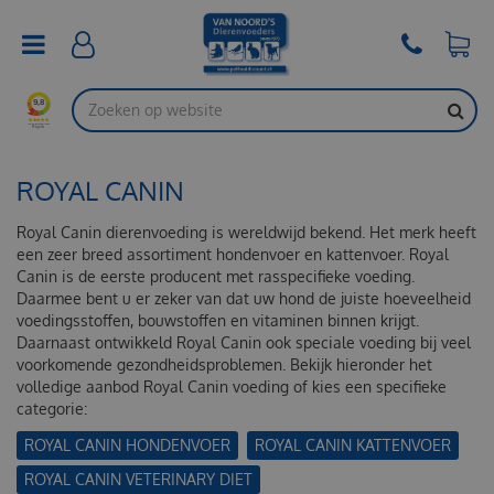
G
a
n
a
a
r
c
o
ROYAL CANIN
n
t
e
Royal Canin dierenvoeding is wereldwijd bekend. Het merk heeft
n
een zeer breed assortiment hondenvoer en kattenvoer. Royal
t
Canin is de eerste producent met rasspecifieke voeding.
Daarmee bent u er zeker van dat uw hond de juiste hoeveelheid
voedingsstoffen, bouwstoffen en vitaminen binnen krijgt.
Daarnaast ontwikkeld Royal Canin ook speciale voeding bij veel
voorkomende gezondheidsproblemen. Bekijk hieronder het
volledige aanbod Royal Canin voeding of kies een specifieke
categorie:
ROYAL CANIN HONDENVOER
ROYAL CANIN KATTENVOER
ROYAL CANIN VETERINARY DIET