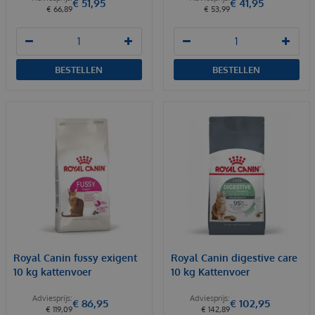
€
51
,
95
€
41
,
95
€
66
,
89
€
53
,
99
BESTELLEN
BESTELLEN
Royal Canin fussy exigent
Royal Canin digestive care
10 kg kattenvoer
10 kg Kattenvoer
€
86
,
95
€
102
,
95
€
119
,
09
€
142
,
89