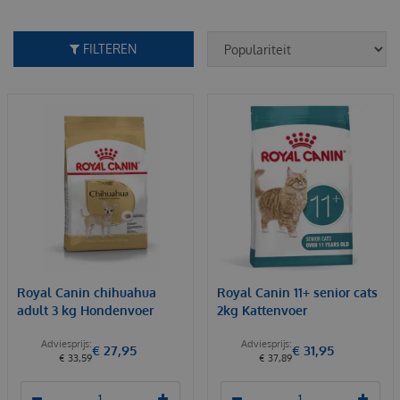
FILTEREN
Royal Canin chihuahua
Royal Canin 11+ senior cats
adult 3 kg Hondenvoer
2kg Kattenvoer
€
27
,
95
€
31
,
95
€
33
,
59
€
37
,
89