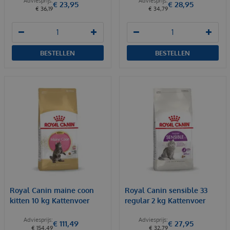
€
23
,
95
€
28
,
95
€
36
,
19
€
34
,
79
BESTELLEN
BESTELLEN
Royal Canin maine coon
Royal Canin sensible 33
kitten 10 kg Kattenvoer
regular 2 kg Kattenvoer
€
111
,
49
€
27
,
95
€
154
,
49
€
32
,
79