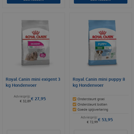
Royal Canin mini exigent 3
Royal Canin mini puppy 8
kg Hondenvoer
kg Hondenvoer
€
27
,
95
Ondersteunt groei
€
32
,
89
Ondersteunt botten
Goede spijsvertering
€
53
,
95
€
72
,
99