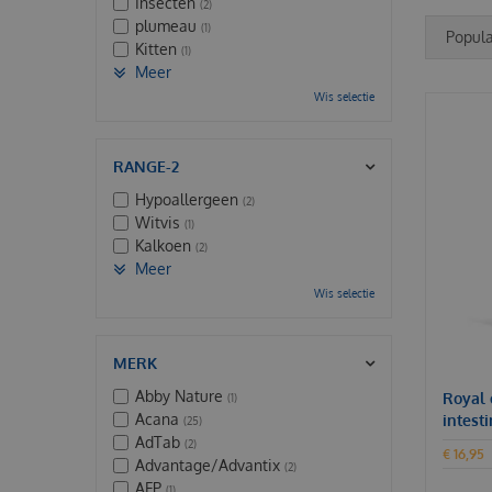
Insecten
(2)
plumeau
(1)
Kitten
(1)
Meer
Wis selectie
RANGE-2
Hypoallergeen
(2)
Witvis
(1)
Kalkoen
(2)
Meer
Wis selectie
MERK
Abby Nature
Royal 
(1)
Acana
intest
(25)
AdTab
(2)
€
16
,
95
Advantage/Advantix
(2)
AFP
(1)