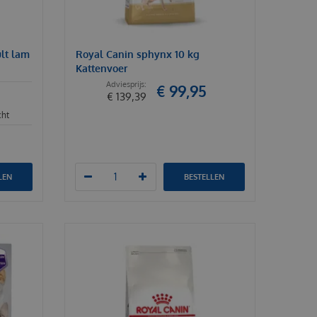
ult lam
Royal Canin sphynx 10 kg
Kattenvoer
€
99
,
95
€
139
,
39
cht
LEN
BESTELLEN