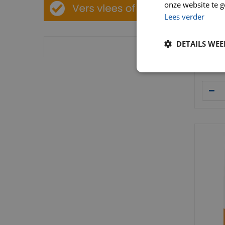
onze website te g
Vitals
katten
Lees verder
Activ
Voor
DETAILS WE
Bevat