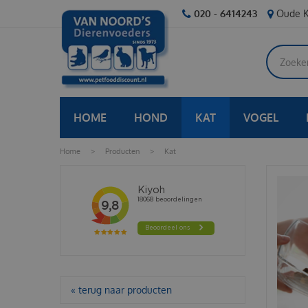
Ga
020 - 6414243
Oude K
naar
content
HOME
HOND
KAT
VOGEL
Home
>
Producten
>
Kat
« terug naar producten