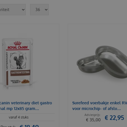
canin veterinary diet gastro
Surefeed voerbakje enkel RVS
inal mp 12x85 gram…
voor microchip- of afslu…
€
22
,
95
vanaf 4 stuks
€
35
,
00