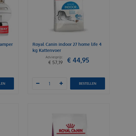
rdamper
Royal Canin indoor 27 home life 4
kg Kattenvoer
€
44
,
95
€
57
,
19
LEN
BESTELLEN