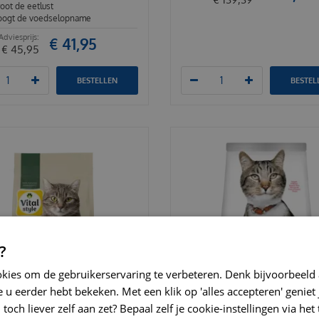
oot de eetlust
oogt de voedselopname
€
41
,
95
€
45
,
95
BESTELLEN
BESTEL
?
okies om de gebruikerservaring te verbeteren. Denk bijvoorbeeld
 u eerder hebt bekeken. Met een klik op 'alles accepteren' geniet 
toch liever zelf aan zet? Bepaal zelf je cookie-instellingen via he