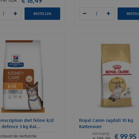
€
18
,
49
Per stuk
BESTELLEN
BESTEL
prescription diet feline k/d
Royal Canin ragdoll 10 kg
 defence 3 kg Kat…
Kattenvoer
€
99
,
95
steunt de nierfunctie
€
139
,
39