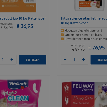
at adult kip 10 kg Kattenvoer
Hill's science plan feline ad
10 kg Kattenvoer
€
36
,
95
€
54
,
99
Hoogwaardige eiwitten (lam)
Ondersteunt nieren en blaas
Bevordert een mooie huid en va
€
76
,
95
€
89
,
95
BESTELLEN
BESTEL