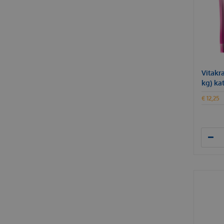
Vitakra
kg) ka
€
12
,
25