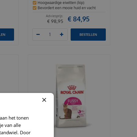
Hoogwaardige eiwitten (kip)
Bevordert een mooie huid en vacht
€
84
,
95
€
98
,
95
LEN
BESTELLEN
×
 aan het tonen
je van alle
t tandwiel. Door