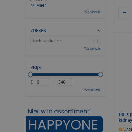
Meer
Wis selectie
ZOEKEN
Wis selectie
PRIJS
€
-
Wis selectie
Hill's 
kidney
Onder