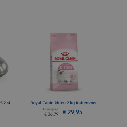
 2 st.
Royal Canin kitten 2 kg Kattenvoer
€
29
,
95
€
36
,
79