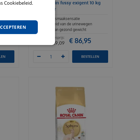
s Cookiebeleid.
lt oral
Royal Canin fussy exigent 10 kg
kattenvoer
en
Optimale smaaksensatie
Gezondheid van de urinewegen
ACCEPTEREN
Behoud van gezond gewicht
€
86
,
95
€
119
,
09
LEN
BESTELLEN