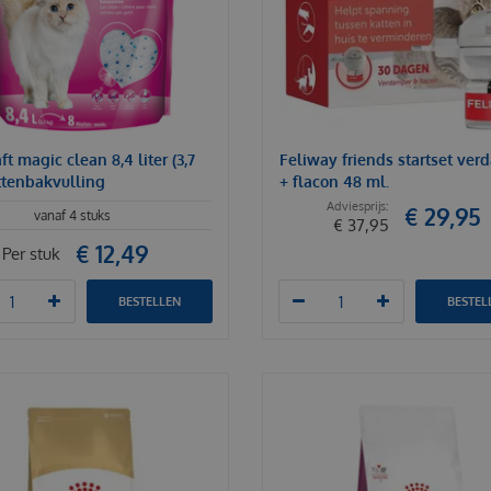
ft magic clean 8,4 liter (3,7
Feliway friends startset ve
ttenbakvulling
+ flacon 48 ml.
€
29
,
95
vanaf 4 stuks
€
37
,
95
€
12
,
49
Per stuk
BESTELLEN
BESTEL