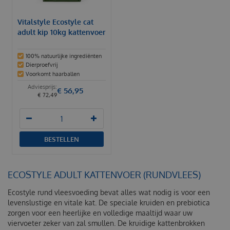
Vitalstyle Ecostyle cat
adult kip 10kg kattenvoer
100% natuurlijke ingrediënten
Dierproefvrij
Voorkomt haarballen
€
56
,
95
€
72
,
49
BESTELLEN
ECOSTYLE ADULT KATTENVOER (RUNDVLEES)
Ecostyle rund vleesvoeding bevat alles wat nodig is voor een
levenslustige en vitale kat. De speciale kruiden en prebiotica
zorgen voor een heerlijke en volledige maaltijd waar uw
viervoeter zeker van zal smullen. De kruidige kattenbrokken