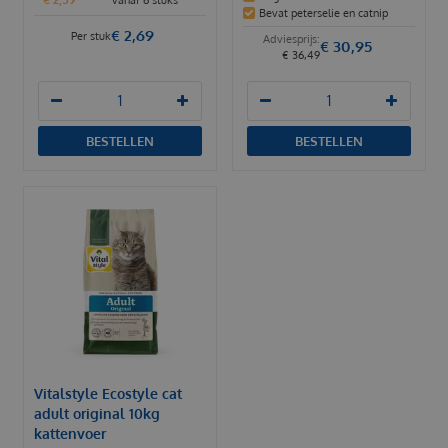
vanaf 6 stuks
Bevat peterselie en catnip
€
2
,
69
Per stuk
€
30
,
95
€
36
,
49
BESTELLEN
BESTELLEN
Vitalstyle Ecostyle cat
adult original 10kg
kattenvoer