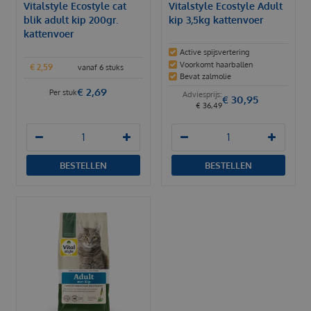
Vitalstyle Ecostyle cat
Vitalstyle Ecostyle Adult
blik adult kip 200gr.
kip 3,5kg kattenvoer
kattenvoer
Active spijsvertering
Voorkomt haarballen
€
2
,
59
vanaf 6 stuks
Bevat zalmolie
€
2
,
69
Per stuk
€
30
,
95
€
36
,
49
BESTELLEN
BESTELLEN