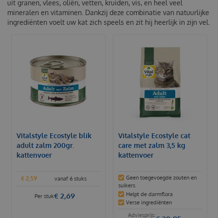
uit granen, vlees, oliën, vetten, kruiden, vis, en heel veel
mineralen en vitaminen. Dankzij deze combinatie van natuurlijke
ingrediënten voelt uw kat zich speels en zit hij heerlijk in zijn vel.
Vitalstyle Ecostyle blik
Vitalstyle Ecostyle cat
adult zalm 200gr.
care met zalm 3,5 kg
kattenvoer
kattenvoer
Geen toegevoegde zouten en
€
2
,
59
vanaf 6 stuks
suikers
Helpt de darmflora
€
2
,
69
Per stuk
Verse ingrediënten