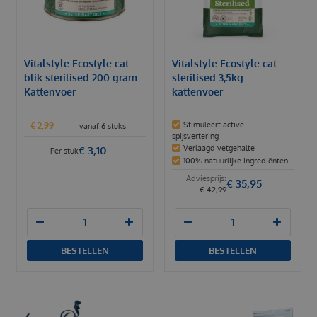
Vitalstyle Ecostyle cat
Vitalstyle Ecostyle cat
blik sterilised 200 gram
sterilised 3,5kg
Kattenvoer
kattenvoer
Stimuleert active
€
2
,
99
vanaf 6 stuks
spijsvertering
Verlaagd vetgehalte
€
3
,
10
Per stuk
100% natuurlijke ingrediënten
€
35
,
95
€
42
,
99
BESTELLEN
BESTELLEN