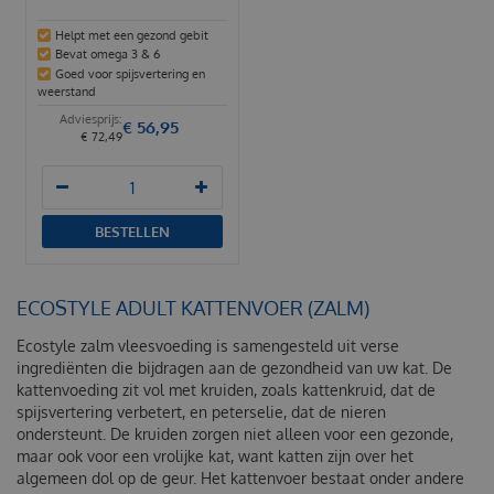
Helpt met een gezond gebit
Bevat omega 3 & 6
Goed voor spijsvertering en
weerstand
€
56
,
95
€
72
,
49
BESTELLEN
ECOSTYLE ADULT KATTENVOER (ZALM)
Ecostyle zalm vleesvoeding is samengesteld uit verse
ingrediënten die bijdragen aan de gezondheid van uw kat. De
kattenvoeding zit vol met kruiden, zoals kattenkruid, dat de
spijsvertering verbetert, en peterselie, dat de nieren
ondersteunt. De kruiden zorgen niet alleen voor een gezonde,
maar ook voor een vrolijke kat, want katten zijn over het
algemeen dol op de geur. Het kattenvoer bestaat onder andere