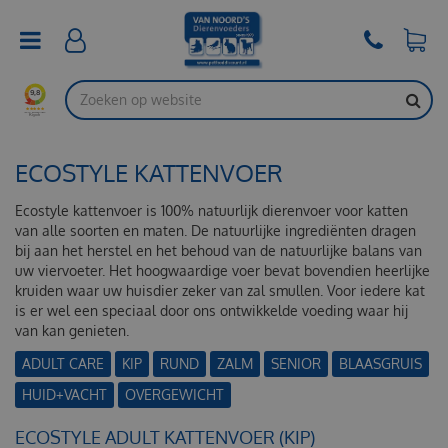
G
a
n
a
a
r
c
o
ECOSTYLE KATTENVOER
n
t
e
Ecostyle kattenvoer is 100% natuurlijk dierenvoer voor katten
n
van alle soorten en maten. De natuurlijke ingrediënten dragen
t
bij aan het herstel en het behoud van de natuurlijke balans van
uw viervoeter. Het hoogwaardige voer bevat bovendien heerlijke
kruiden waar uw huisdier zeker van zal smullen. Voor iedere kat
is er wel een speciaal door ons ontwikkelde voeding waar hij
van kan genieten.
ADULT CARE
KIP
RUND
ZALM
SENIOR
BLAASGRUIS
HUID+VACHT
OVERGEWICHT
ECOSTYLE ADULT KATTENVOER (KIP)