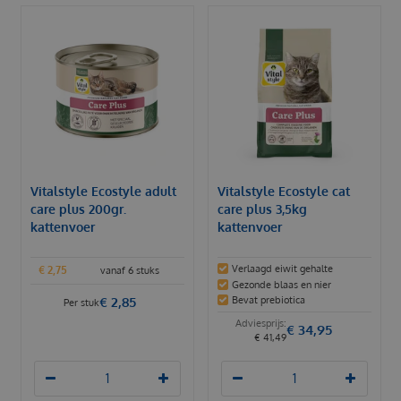
Vitalstyle Ecostyle adult
Vitalstyle Ecostyle cat
care plus 200gr.
care plus 3,5kg
kattenvoer
kattenvoer
Verlaagd eiwit gehalte
€
2
,
75
vanaf 6 stuks
Gezonde blaas en nier
€
2
,
85
Bevat prebiotica
Per stuk
€
34
,
95
€
41
,
49