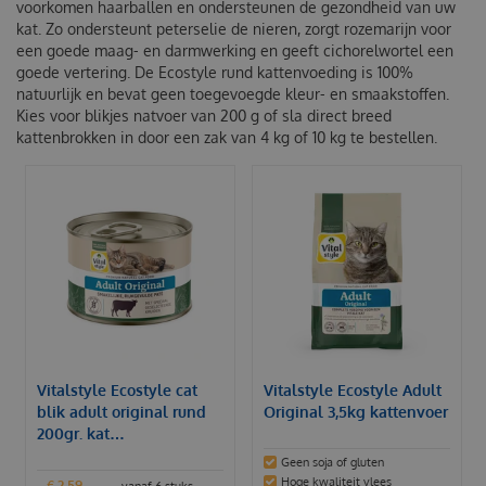
voorkomen haarballen en ondersteunen de gezondheid van uw
kat. Zo ondersteunt peterselie de nieren, zorgt rozemarijn voor
een goede maag- en darmwerking en geeft cichorelwortel een
goede vertering. De Ecostyle rund kattenvoeding is 100%
natuurlijk en bevat geen toegevoegde kleur- en smaakstoffen.
Kies voor blikjes natvoer van 200 g of sla direct breed
kattenbrokken in door een zak van 4 kg of 10 kg te bestellen.
Vitalstyle Ecostyle cat
Vitalstyle Ecostyle Adult
blik adult original rund
Original 3,5kg kattenvoer
200gr. kat…
Geen soja of gluten
Hoge kwaliteit vlees
€
2
,
59