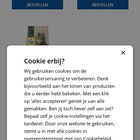
BESTELLEN
BESTELLEN
×
Cookie erbij?
Wij gebruiken cookies om de
gebruikerservaring te verbeteren. Denk
Vitalstyle Ecostyle cat
bijvoorbeeld aan het tonen van producten
care plus 10kg kattenvoer
die u eerder hebt bekeken. Met een klik
op 'alles accepteren' geniet je van alle
Verlaagd eiwit gehalte
gemakken. Ben jij toch liever zelf aan zet?
Gezonde blaas en nier
Bepaal zelf je cookie-instellingen via het
Bevat prebiotica
tandwiel. Door onze website te gebruiken,
€
56
,
95
€
73
,
49
stemt u in met alle cookies in
overeenstemming met ons Cookiebeleid.