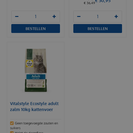
€
30
,
95
€
36
,
49
BESTELLEN
BESTELLEN
Vitalstyle Ecostyle adult
zalm 10kg kattenvoer
Geen toegevoegde zouten en
suikers
Helpt de darmflora