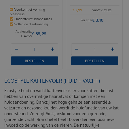
Voorkomt of vorming
€
2
,
99
vanaf 6 stuks
blaasgruis
Ondersteunt schone blaas
€
3
,
10
Per stuk
Volledige dieetvoeding
€
35
,
95
€
42
,
99
BESTELLEN
BESTELLEN
ECOSTYLE KATTENVOER (HUID + VACHT)
Ecostyle huid en vacht kattenvoer is er voor katten die last
hebben van overmatige haaruitval of kampen met een
huidaandoening. Dankzij het hoge gehalte aan essentiële
vetzuren en gezonde kruiden wordt de huidfunctie van uw kat
ondersteund. Zo zorgt Sint-Janskruid voor een gezonde,
glanzende vacht. Brandnetel heeft bovendien een positieve
invloed op de werking van de nieren. De natuurlijke