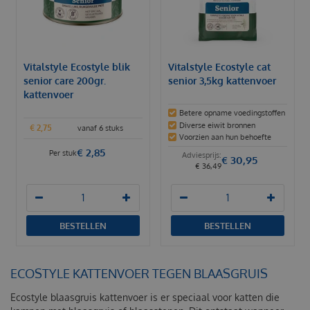
Vitalstyle Ecostyle blik
Vitalstyle Ecostyle cat
senior care 200gr.
senior 3,5kg kattenvoer
kattenvoer
Betere opname voedingstoffen
Diverse eiwit bronnen
€
2
,
75
vanaf 6 stuks
Voorzien aan hun behoefte
€
2
,
85
Per stuk
€
30
,
95
€
36
,
49
BESTELLEN
BESTELLEN
ECOSTYLE KATTENVOER TEGEN BLAASGRUIS
Ecostyle blaasgruis kattenvoer is er speciaal voor katten die