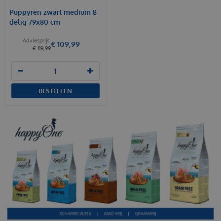
Puppyren zwart medium 8
delig 79x80 cm
€
109
,
99
€
119
,
99
BESTELLEN