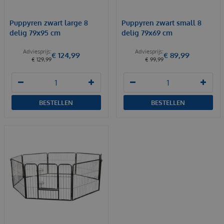
Puppyren zwart large 8
Puppyren zwart small 8
delig 79x95 cm
delig 79x69 cm
€
124
,
99
€
89
,
99
€
129
,
99
€
99
,
99
BESTELLEN
BESTELLEN