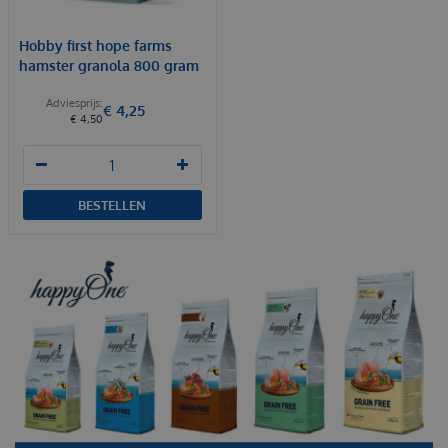
Hobby first hope farms
hamster granola 800 gram
€
4
,
25
€
4
,
50
BESTELLEN