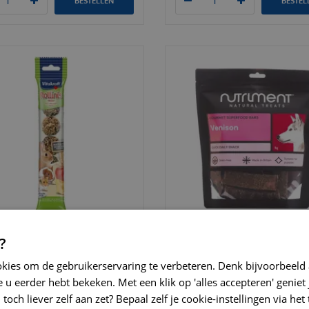
BESTELLEN
BESTEL
ft rollinis knaagdier fruitmix
Nutriment superfood bars v
?
s SALE! (THT 08…
1 kg SALE! t.h.t 12-9-'26
okies om de gebruikerservaring te verbeteren. Denk bijvoorbeeld
€
1
,
49
€
9
,
99
€
2
,
39
€
19
,
99
 u eerder hebt bekeken. Met een klik op 'alles accepteren' geniet 
toch liever zelf aan zet? Bepaal zelf je cookie-instellingen via he
BESTELLEN
BESTEL