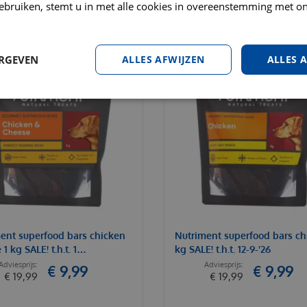
ebruiken, stemt u in met alle cookies in overeenstemming met on
ERGEVEN
ALLES AFWIJZEN
ALLES 
ent superfood bars chicken
Nutriment superfood bars ch
1 kg SALE! t.h.t. 1…
kg SALE! t.h.t. 12-9-'26
€
9
,
99
€
9
,
99
€
19
,
99
€
19
,
99