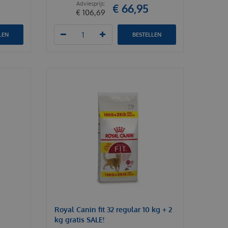
€
66
,
95
€
106
,
69
LEN
BESTELLEN
Royal Canin fit 32 regular 10 kg + 2
kg gratis SALE!