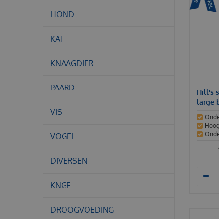
HOND
KAT
KNAAGDIER
PAARD
Hill's
large 
VIS
Onde
Hoogw
Onde
VOGEL
DIVERSEN
KNGF
DROOGVOEDING