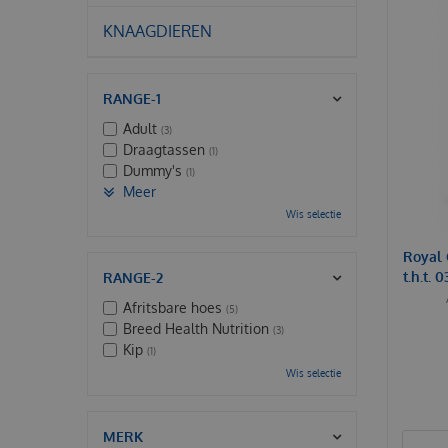
KNAAGDIEREN
RANGE-1
Adult
(3)
Draagtassen
(1)
Dummy's
(1)
Meer
Wis selectie
Royal 
t.h.t. 
RANGE-2
Afritsbare hoes
(5)
Breed Health Nutrition
(3)
Kip
(1)
Wis selectie
MERK