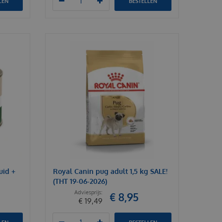
LEN
BESTELLEN
uid +
Royal Canin pug adult 1,5 kg SALE!
(THT 19-06-2026)
€
8
,
95
€
19
,
49