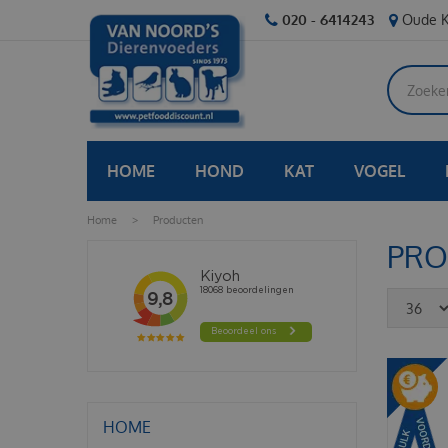
Ga
020 - 6414243
Oude K
naar
content
HOME
HOND
KAT
VOGEL
Home
>
Producten
PRO
HOME