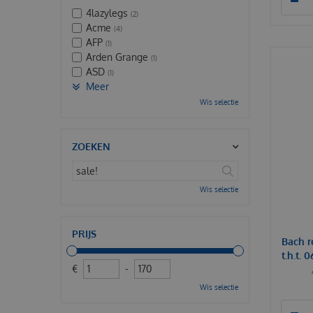
4lazylegs
(2)
Acme
(4)
AFP
(1)
Arden Grange
(1)
ASD
(1)
Meer
Wis selectie
ZOEKEN
Wis selectie
PRIJS
Bach r
t.h.t. 
€
-
Wis selectie