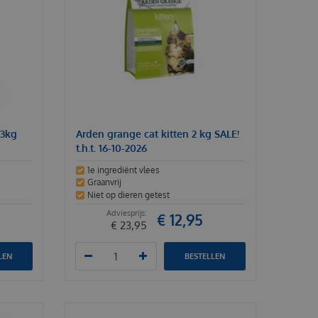
 3kg
Arden grange cat kitten 2 kg SALE!
t.h.t. 16-10-2026
1e ingrediënt vlees
Graanvrij
Niet op dieren getest
€
12
,
95
€
23
,
95
LEN
BESTELLEN