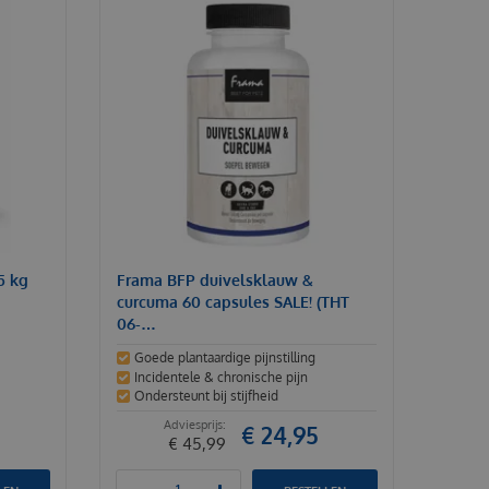
5 kg
Frama BFP duivelsklauw &
curcuma 60 capsules SALE! (THT
06-…
Goede plantaardige pijnstilling
Incidentele & chronische pijn
Ondersteunt bij stijfheid
€
24
,
95
€
45
,
99