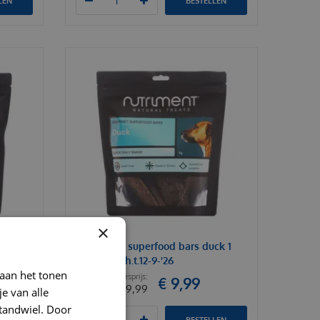
LEN
BESTELLEN
×
enison
Nutriment superfood bars duck 1
kg SALE! t.h.t.12-9-'26
 aan het tonen
€
9
,
99
€
19
,
99
je van alle
t tandwiel. Door
LEN
BESTELLEN