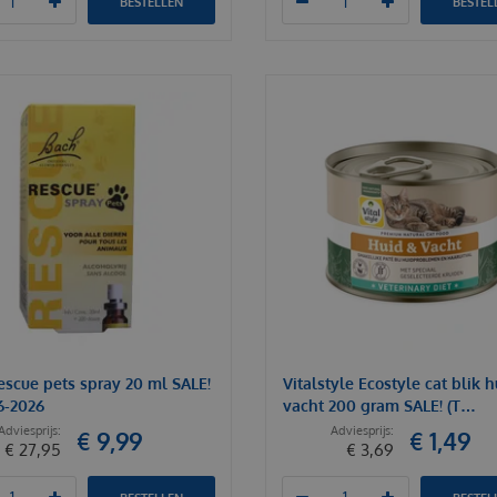
BESTELLEN
BESTEL
escue pets spray 20 ml SALE!
Vitalstyle Ecostyle cat blik h
06-2026
vacht 200 gram SALE! (T…
€
9
,
99
€
1
,
49
€
27
,
95
€
3
,
69