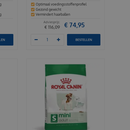
g
Optimaal voedingsstoffenprofiel
Gezond gewicht
g
Vermindert haarballen
€
74
,
95
€
116
,
09
LEN
BESTELLEN