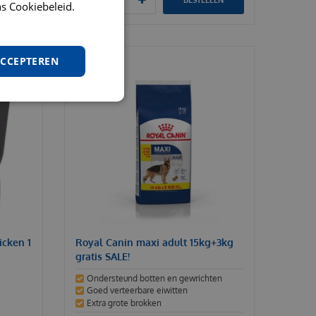
s Cookiebeleid.
ACCEPTEREN
icken 1
Royal Canin maxi adult 15kg+3kg
gratis SALE!
Ondersteund botten en gewrichten
Goed verteerbare eiwitten
Extra grote brokken