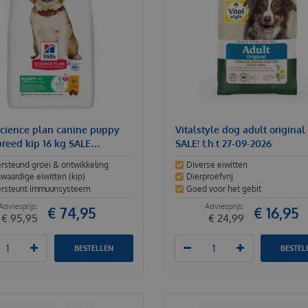
 science plan canine puppy
Vitalstyle dog adult original
breed kip 16 kg SALE…
SALE! t.h.t 27-09-2026
rsteund groei & ontwikkeling
Diverse eiwitten
aardige eiwitten (kip)
Dierproefvrij
rsteunt immuunsysteem
Goed voor het gebit
€
74
,
95
€
16
,
95
€
95
,
95
€
24
,
99
BESTELLEN
BESTEL