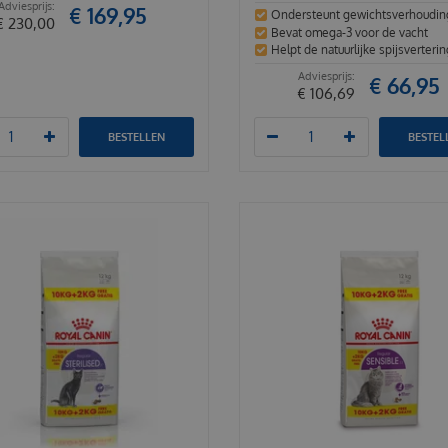
€
169
,
95
Ondersteunt gewichtsverhoudin
€
230
,
00
Bevat omega-3 voor de vacht
Helpt de natuurlijke spijsverterin
€
66
,
95
€
106
,
69
BESTELLEN
BESTEL