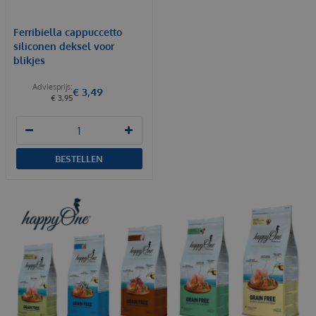
Ferribiella cappuccetto
siliconen deksel voor
blikjes
€
3
,
49
€
3
,
95
BESTELLEN