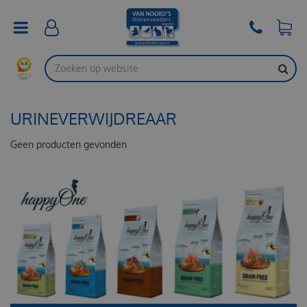
G
a
n
a
a
r
c
o
URINEVERWIJDREAAR
n
t
e
Geen producten gevonden
n
t