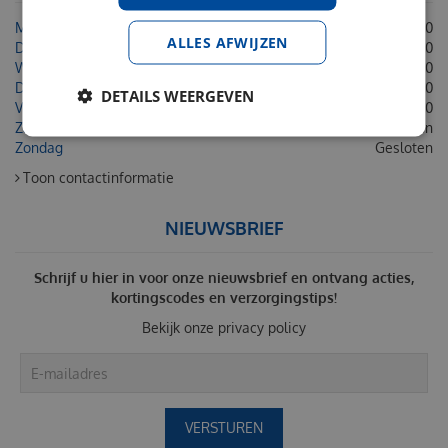
Maandag
08:30 - 18:00
ALLES AFWIJZEN
Dinsdag
08:30 - 18:00
Woensdag
08:30 - 18:00
Donderdag
08:30 - 18:00
DETAILS WEERGEVEN
Vrijdag
08:30 - 18:00
Zaterdag
Gesloten
Zondag
Gesloten
Toon contactinformatie
NIEUWSBRIEF
Schrijf u hier in voor onze nieuwsbrief en ontvang acties,
kortingscodes en verzorgingstips!
Bekijk onze
privacy policy