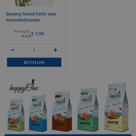
Singing friend hello tara
mezenbolhouder
€
7
,
95
€
8
,
95
BESTELLEN