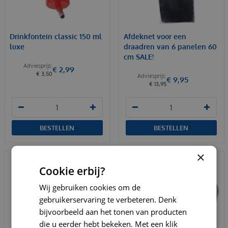
Drinkfontein classic 150 ml
Afdeknet voor een
luxe
draadren van 6 panelen 60
cm SALE!
€
2
,
99
€
3
,
50
€
9
,
95
€
13
,
95
BESTELLEN
BESTELLEN
×
Cookie erbij?
Wij gebruiken cookies om de
gebruikerservaring te verbeteren. Denk
bijvoorbeeld aan het tonen van producten
die u eerder hebt bekeken. Met een klik