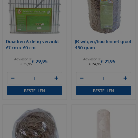
Draadren 6-delig verzinkt
JR wilgen/hooitunnel groot
67 cm x 60 cm
450 gram
€
29
,
95
€
21
,
95
€
35
,
95
€
24
,
95
BESTELLEN
BESTELLEN