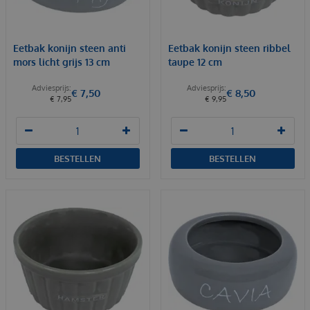
Eetbak konijn steen anti
Eetbak konijn steen ribbel
mors licht grijs 13 cm
taupe 12 cm
€
7
,
50
€
8
,
50
€
7
,
95
€
9
,
95
BESTELLEN
BESTELLEN