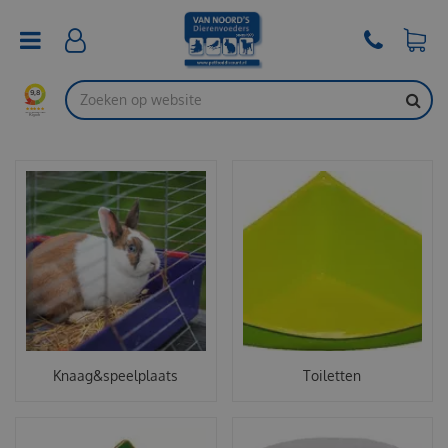
G
a
n
a
a
r
c
o
n
t
e
n
t
Knaag&speelplaats
Toiletten