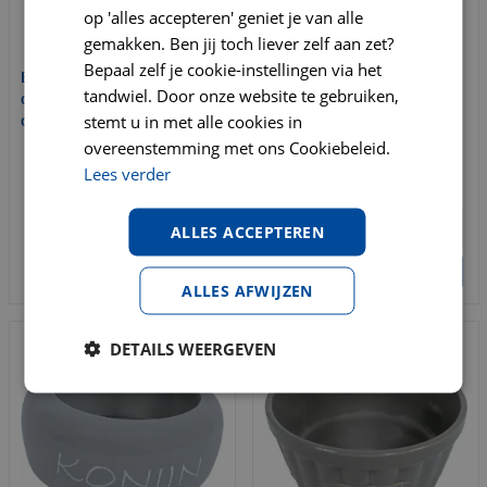
op 'alles accepteren' geniet je van alle
gemakken. Ben jij toch liever zelf aan zet?
Bepaal zelf je cookie-instellingen via het
Bodemhoes voor een
Eetbak cavia steen ribbel
tandwiel. Door onze website te gebruiken,
draadren van 6 panelen 60
taupe 12 cm
stemt u in met alle cookies in
cm SALE!
overeenstemming met ons Cookiebeleid.
€
5
,
95
€
6
,
49
€
14
,
95
Lees verder
€
19
,
95
ALLES ACCEPTEREN
BESTELLEN
BESTELLEN
ALLES AFWIJZEN
DETAILS WEERGEVEN