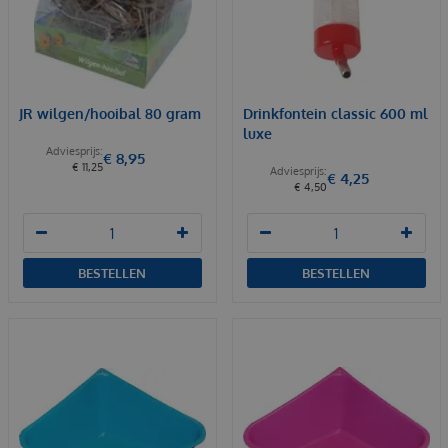
JR wilgen/hooibal 80 gram
Drinkfontein classic 600 ml
luxe
€
8
,
95
€
11
,
25
€
4
,
25
€
4
,
50
BESTELLEN
BESTELLEN