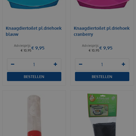
Knaagdiertoilet pl.driehoek
Knaagdiertoilet pl.driehoek
blauw
cranberry
€
9
,
95
€
9
,
95
€
10
,
95
€
10
,
95
BESTELLEN
BESTELLEN