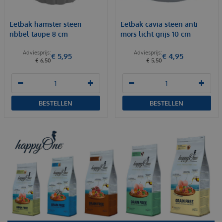
Eetbak hamster steen
Eetbak cavia steen anti
ribbel taupe 8 cm
mors licht grijs 10 cm
€
5
,
95
€
4
,
95
€
6
,
50
€
5
,
50
BESTELLEN
BESTELLEN