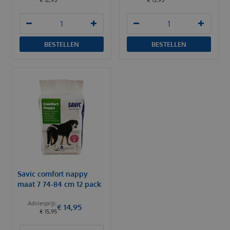
€
12
,
95
€
13
,
95
BESTELLEN
BESTELLEN
Savic comfort nappy
maat 7 74-84 cm 12 pack
€
14
,
95
€
15
,
95