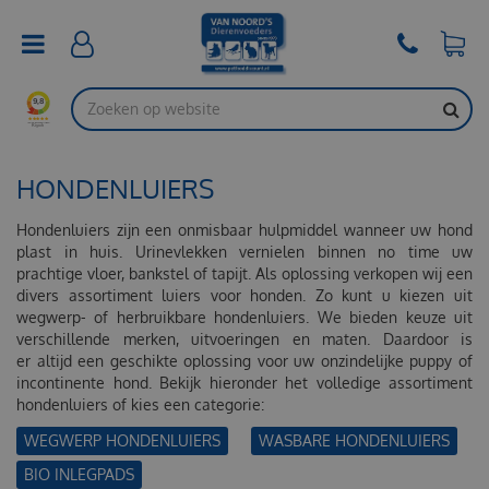
G
a
n
a
a
r
c
o
HONDENLUIERS
n
t
e
Hondenluiers zijn een onmisbaar hulpmiddel wanneer uw hond
n
plast in huis. Urinevlekken vernielen binnen no time uw
t
prachtige vloer, bankstel of tapijt. Als oplossing verkopen wij een
divers assortiment luiers voor honden. Zo kunt u kiezen uit
wegwerp- of herbruikbare hondenluiers. We bieden keuze uit
verschillende merken, uitvoeringen en maten. Daardoor is
er altijd een geschikte oplossing voor uw onzindelijke puppy of
incontinente hond. Bekijk hieronder het volledige assortiment
hondenluiers of kies een categorie:
WEGWERP HONDENLUIERS
WASBARE HONDENLUIERS
BIO INLEGPADS