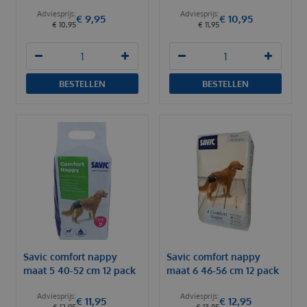
€
9
,
95
€
10
,
95
€
10
,
95
€
11
,
95
BESTELLEN
BESTELLEN
Savic comfort nappy
Savic comfort nappy
maat 5 40-52 cm 12 pack
maat 6 46-56 cm 12 pack
€
11
,
95
€
12
,
95