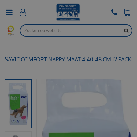
G
a
n
a
a
r
c
o
n
t
SAVIC COMFORT NAPPY MAAT 4 40-48 CM 12 PACK
e
n
t