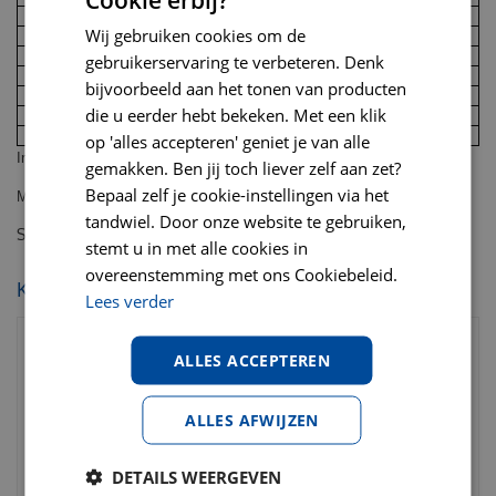
1
32 – 42 cm
Wij gebruiken cookies om de
2
34 – 44 cm
3
34 – 48 cm
gebruikerservaring te verbeteren. Denk
4
40 – 48 cm
bijvoorbeeld aan het tonen van producten
5
40 – 52 cm
die u eerder hebt bekeken. Met een klik
6
46 – 56 cm
7
74 – 84 cm
op 'alles accepteren' geniet je van alle
Inhoud: 12 stuks
gemakken. Ben jij toch liever zelf aan zet?
Bepaal zelf je cookie-instellingen via het
Maat: 4: 40 – 48 cm buikomvang
tandwiel. Door onze website te gebruiken,
Savic comfort nappy maat 4 40-48 cm 12 pack
stemt u in met alle cookies in
overeenstemming met ons Cookiebeleid.
KIJK OOK EENS NAAR:
Lees verder
ALLES ACCEPTEREN
ALLES AFWIJZEN
DETAILS WEERGEVEN