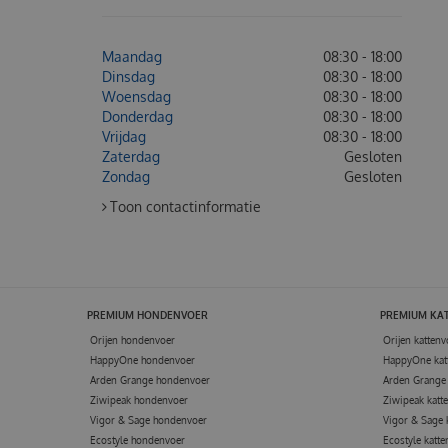
Maandag
08:30 - 18:00
Dinsdag
08:30 - 18:00
Woensdag
08:30 - 18:00
Donderdag
08:30 - 18:00
Vrijdag
08:30 - 18:00
Zaterdag
Gesloten
Zondag
Gesloten
Toon contactinformatie
PREMIUM HONDENVOER
PREMIUM KA
Orijen hondenvoer
Orijen kattenv
HappyOne hondenvoer
HappyOne kat
Arden Grange hondenvoer
Arden Grange 
Ziwipeak hondenvoer
Ziwipeak katt
Vigor & Sage hondenvoer
Vigor & Sage 
Ecostyle hondenvoer
Ecostyle katte