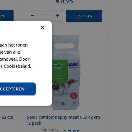
€
8
,
95
LEN
BESTELLEN
×
 aan het tonen
je van alle
t tandwiel. Door
s Cookiebeleid.
ACCEPTEREN
0-52 cm
Savic comfort nappy maat 1 32-42 cm
12 pack