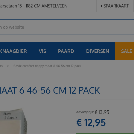
arselaan 15 - 1182 CM AMSTELVEEN
SPAARKAART
KNAAGDIER
VIS
PAARD
DIVERSEN
SALE
rs
>
Savic comfort nappy maat 6 46-56 cm 12 pack
AT 6 46-56 CM 12 PACK
€
13
,
95
€
12
,
95