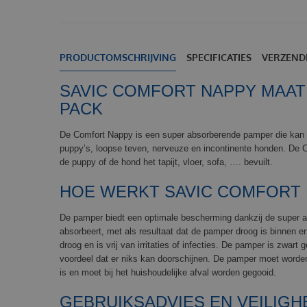
PRODUCTOMSCHRIJVING
SPECIFICATIES
VERZEND
SAVIC COMFORT NAPPY MAAT 6
PACK
De Comfort Nappy is een super absorberende pamper die kan w
puppy’s, loopse teven, nerveuze en incontinente honden. De C
de puppy of de hond het tapijt, vloer, sofa, …. bevuilt.
HOE WERKT SAVIC COMFORT
De pamper biedt een optimale bescherming dankzij de super ab
absorbeert, met als resultaat dat de pamper droog is binnen 
droog en is vrij van irritaties of infecties. De pamper is zwart
voordeel dat er niks kan doorschijnen. De pamper moet word
is en moet bij het huishoudelijke afval worden gegooid.
GEBRUIKSADVIES EN VEILIGH