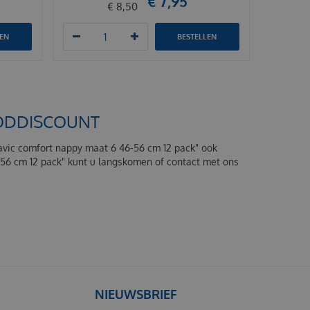
€
7
,
95
€
8
,
50
LEN
BESTELLEN
FOODDISCOUNT
Savic comfort nappy maat 6 46-56 cm 12 pack" ook
6-56 cm 12 pack" kunt u langskomen of contact met ons
NIEUWSBRIEF