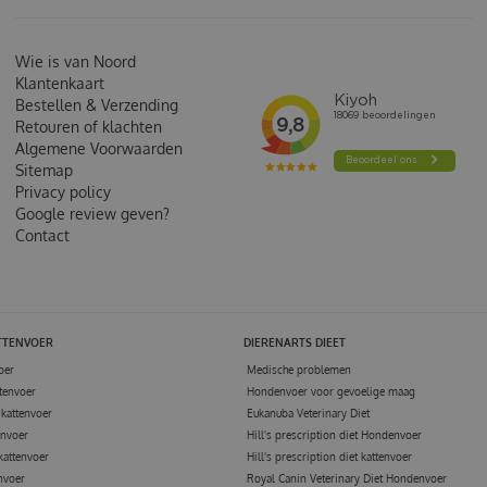
Wie is van Noord
Klantenkaart
Bestellen & Verzending
Retouren of klachten
Algemene Voorwaarden
Sitemap
Privacy policy
Google review geven?
Contact
TTENVOER
DIERENARTS DIEET
oer
Medische problemen
tenvoer
Hondenvoer voor gevoelige maag
kattenvoer
Eukanuba Veterinary Diet
envoer
Hill's prescription diet Hondenvoer
kattenvoer
Hill's prescription diet kattenvoer
nvoer
Royal Canin Veterinary Diet Hondenvoer