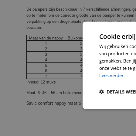
De pampers zijn beschikbaar in 7 verschillende afmetingen, g
op te meten om de correcte grootte van de pamper te kunnen k
verpakking op een droge plaats. Niet bedoeld voor menselijk g
bewaren.
Cookie erbij
Maat van de nappy
Buikomvang van de hond
1
32 – 42 cm
Wij gebruiken co
2
34 – 44 cm
van producten die
3
34 – 48 cm
4
40 – 48 cm
gemakken. Ben jij 
5
40 – 52 cm
onze website te g
6
46 – 56 cm
Lees verder
7
74 – 84 cm
Inhoud: 12 stuks
DETAILS WE
Maat: 6: 46 – 56 cm buikomvang
Savic comfort nappy maat 6 46-56 cm 12 pack