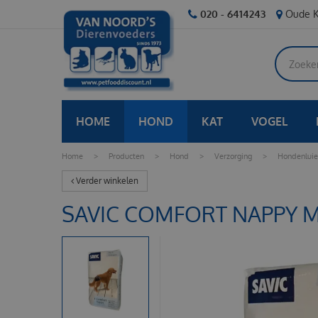
Ga
020 - 6414243
Oude K
naar
content
HOME
HOND
KAT
VOGEL
Home
>
Producten
>
Hond
>
Verzorging
>
Hondenluie
Verder winkelen
SAVIC COMFORT NAPPY MA