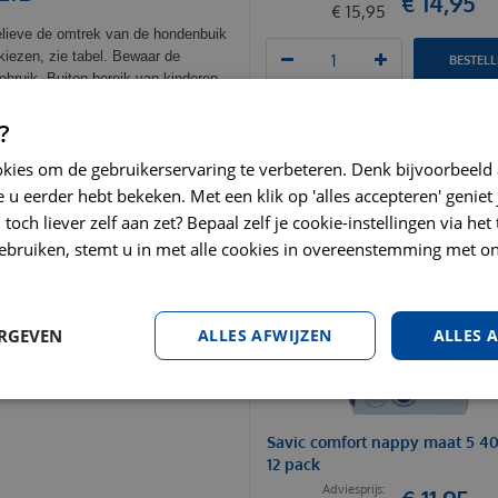
€
14
,
95
€
15
,
95
elieve de omtrek van de hondenbuik
iezen, zie tabel. Bewaar de
BESTEL
ebruik. Buiten bereik van kinderen
?
okies om de gebruikerservaring te verbeteren. Denk bijvoorbeeld
 u eerder hebt bekeken. Met een klik op 'alles accepteren' geniet 
toch liever zelf aan zet? Bepaal zelf je cookie-instellingen via he
ebruiken, stemt u in met alle cookies in overeenstemming met on
ERGEVEN
ALLES AFWIJZEN
ALLES 
Savic comfort nappy maat 5 4
12 pack