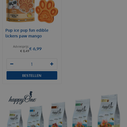
Pup ice pup fun edible
lickers paw mango
€
6
,
99
€
8
,
49
BESTELLEN