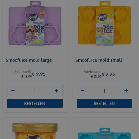
Smoofl ice mold large
Smoofl ice mold small
€
9
,
95
€
9
,
95
€
13
,
99
€
13
,
99
BESTELLEN
BESTELLEN