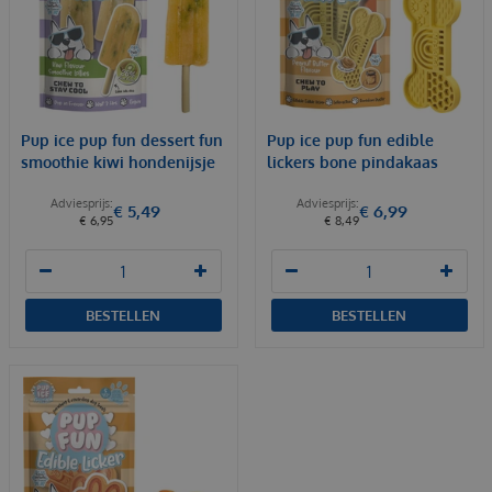
Pup ice pup fun dessert fun
Pup ice pup fun edible
smoothie kiwi hondenijsje
lickers bone pindakaas
€
5
,
49
€
6
,
99
€
6
,
95
€
8
,
49
BESTELLEN
BESTELLEN