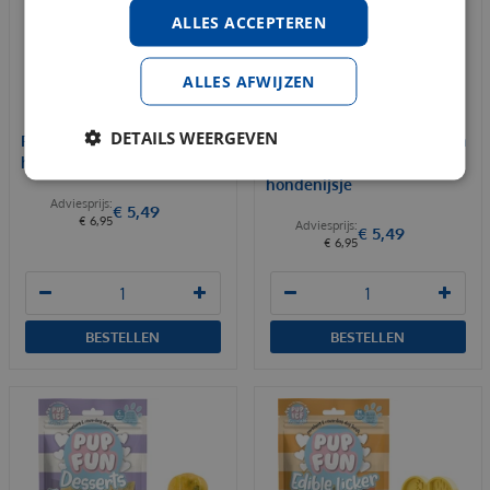
ALLES ACCEPTEREN
ALLES AFWIJZEN
DETAILS WEERGEVEN
Pup ice fruit lollie ananas
Pup ice pup fun dessert fun
hondenijsje
smoothie aardbei
hondenijsje
€
5
,
49
€
6
,
95
€
5
,
49
€
6
,
95
BESTELLEN
BESTELLEN