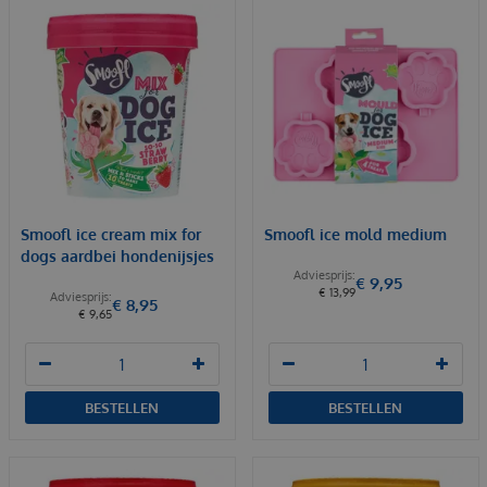
Smoofl ice cream mix for
Smoofl ice mold medium
dogs aardbei hondenijsjes
€
9
,
95
€
13
,
99
€
8
,
95
€
9
,
65
BESTELLEN
BESTELLEN