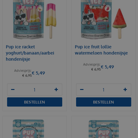
Pup ice racket
Pup ice fruit lollie
yoghurt/banaan/aarbei
watermeloen hondenijsje
hondenijsje
€
5
,
49
€
6
,
95
€
5
,
49
€
6
,
95
BESTELLEN
BESTELLEN