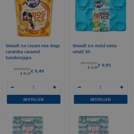
Smoofl ice cream mix dogs
Smoofl ice mold extra
caramba caramel
small XS
hondenijsjes
€
9
,
95
€
13
,
99
€
9
,
49
€
10
,
29
BESTELLEN
BESTELLEN