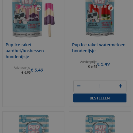
Pup ice raket
Pup ice raket watermeloen
aardbei/bosbessen
hondenijsje
hondenijsje
€
5
,
49
€
6
,
95
€
5
,
49
€
6
,
95
BESTELLEN