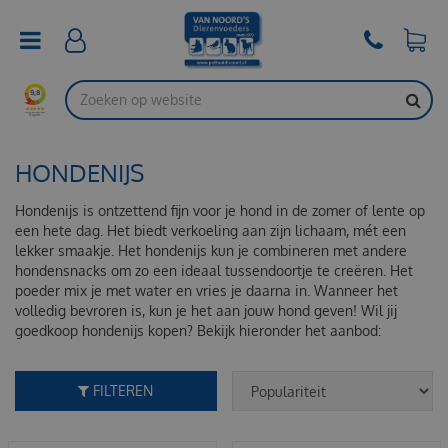
G
a
n
a
a
r
c
o
HONDENIJS
n
t
e
Hondenijs is ontzettend fijn voor je hond in de zomer of lente op
n
een hete dag. Het biedt verkoeling aan zijn lichaam, mét een
t
lekker smaakje. Het hondenijs kun je combineren met andere
hondensnacks om zo een ideaal tussendoortje te creëren. Het
poeder mix je met water en vries je daarna in. Wanneer het
volledig bevroren is, kun je het aan jouw hond geven! Wil jij
goedkoop hondenijs kopen? Bekijk hieronder het aanbod:
FILTEREN