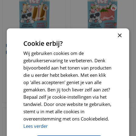
×
Cookie erbij?
Pup ice twist lollie
Pup ice fruit lollie aardbei
pindakaas hondenijsje
hondenijsje
Wij gebruiken cookies om de
gebruikerservaring te verbeteren. Denk
€
5
,
49
€
5
,
49
bijvoorbeeld aan het tonen van producten
€
6
,
95
€
6
,
95
die u eerder hebt bekeken. Met een klik
op 'alles accepteren' geniet je van alle
gemakken. Ben jij toch liever zelf aan zet?
BESTELLEN
BESTELLEN
Bepaal zelf je cookie-instellingen via het
tandwiel. Door onze website te gebruiken,
stemt u in met alle cookies in
overeenstemming met ons Cookiebeleid.
Lees verder