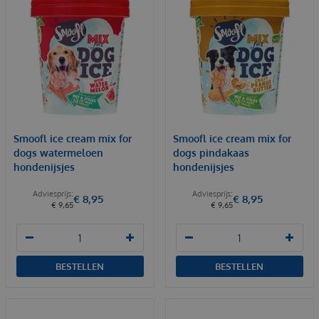
Smoofl ice cream mix for
Smoofl ice cream mix for
dogs watermeloen
dogs pindakaas
hondenijsjes
hondenijsjes
€
8
,
95
€
8
,
95
€
9
,
65
€
9
,
65
BESTELLEN
BESTELLEN