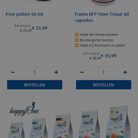
Puur pollen 50 ml.
Frama BFP Over-Totaal 60
capsules
€
23
,
49
€
25
,
49
Helpt het afweersysteem
Bij allergische reacties
Helpt bij Hooikoorts en pollen
€
35
,
99
€
38
,
99
BESTELLEN
BESTELLEN