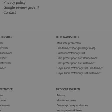
Privacy policy
Google review geven?
Contact
TTENVOER
DIERENARTS DIEET
oer
Medische problemen
tenvoer
Hondenvoer voor gevoelige maag
kattenvoer
Eukanuba Veterinary Diet
envoer
Hill's prescription diet Hondenvoer
kattenvoer
Hill's prescription diet kattenvoer
nvoer
Royal Canin Veterinary Diet Hondenvoer
Royal Canin Veterinary Diet Kattenvoer
ATTENVOER
MEDISCHE KWALEN
oer
Artrose
nvoer
Vlooien en teken
attenvoer
Gevoelige maag en darmen
er
Verstopte anaalklieren