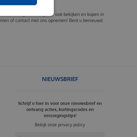
SCOUNT
n/hooitunnel groot 450 gram" ook bekijken en kopen in
skomen of contact met ons opnemen! Bent u benieuwd
NIEUWSBRIEF
Schrijf u hier in voor onze nieuwsbrief en
ontvang acties, kortingscodes en
verzorgingstips!
Bekijk onze
privacy policy