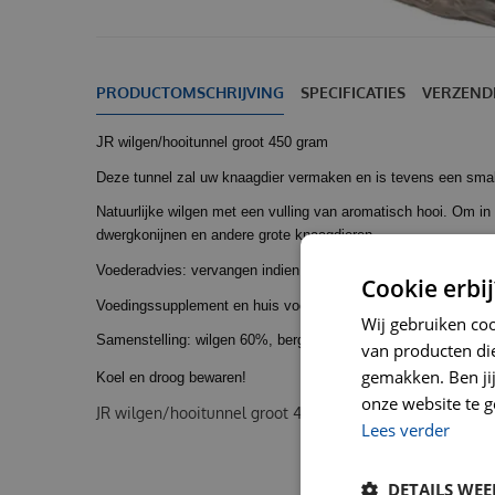
PRODUCTOMSCHRIJVING
SPECIFICATIES
VERZEND
JR wilgen/hooitunnel groot 450 gram
Deze tunnel zal uw knaagdier vermaken en is tevens een smak
Natuurlijke wilgen met een vulling van aromatisch hooi. Om in
dwergkonijnen en andere grote knaagdieren.
Voederadvies: vervangen indien verontreinigd.
Cookie erbij
Voedingssupplement en huis voor alle knaagdieren en dwergko
Wij gebruiken co
Samenstelling: wilgen 60%, bergweidehooi 40%
van producten die
gemakken. Ben jij 
Koel en droog bewaren!
onze website te g
JR wilgen/hooitunnel groot 450 gram
Lees verder
DETAILS WE