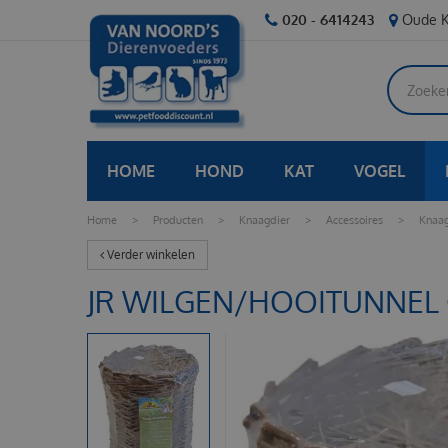
Ga
020 - 6414243
Oude K
naar
content
HOME
HOND
KAT
VOGEL
Home
>
Producten
>
Knaagdier
>
Accessoires
>
Knaag
Verder winkelen
JR WILGEN/HOOITUNNEL