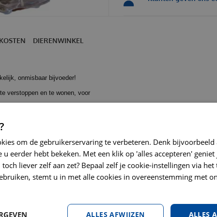
KOSTEN
DIERENWINKEL
elijk, onmisbaar bijvoeder!
 te verstoppen en te wonen, voor
?
nijnen.
okies om de gebruikerservaring te verbeteren. Denk bijvoorbeeld
 u eerder hebt bekeken. Met een klik op 'alles accepteren' geniet 
toch liever zelf aan zet? Bepaal zelf je cookie-instellingen via he
ebruiken, stemt u in met alle cookies in overeenstemming met on
ERGEVEN
ALLES AFWIJZEN
ALLES 