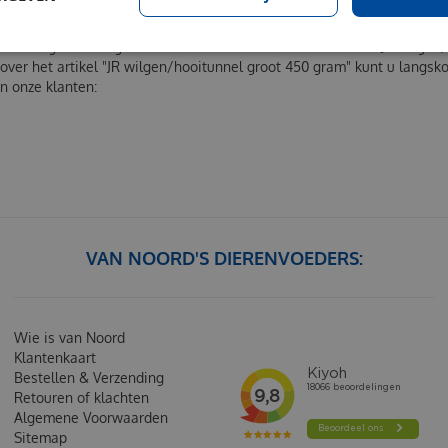
 450 GRAM BESTELLEN BIJ PETFOODDI
itunnel groot 450 gram" online bestellen. Uiteraard kunt u "JR wilge
 over het artikel "JR wilgen/hooitunnel groot 450 gram" kunt u lang
an onze klanten:
VAN NOORD'S DIERENVOEDERS:
Wie is van Noord
Klantenkaart
Bestellen & Verzending
Retouren of klachten
Algemene Voorwaarden
Sitemap