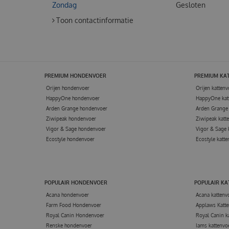
Zondag
Gesloten
Toon contactinformatie
PREMIUM HONDENVOER
PREMIUM KA
Orijen hondenvoer
Orijen kattenv
HappyOne hondenvoer
HappyOne kat
Arden Grange hondenvoer
Arden Grange 
Ziwipeak hondenvoer
Ziwipeak katt
Vigor & Sage hondenvoer
Vigor & Sage 
Ecostyle hondenvoer
Ecostyle katte
POPULAIR HONDENVOER
POPULAIR K
Acana hondenvoer
Acana kattenv
Farm Food Hondenvoer
Applaws Katte
Royal Canin Hondenvoer
Royal Canin k
Renske hondenvoer
Iams kattenvo