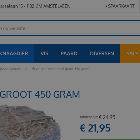
arselaan 15 - 1182 CM AMSTELVEEN
SPAARKAART
KNAAGDIER
VIS
PAARD
DIVERSEN
SALE
&speelplaats
>
JR wilgen/hooitunnel groot 450 gram
 GROOT 450 GRAM
€
24
,
95
€
21
,
95