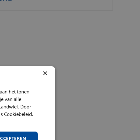
×
 aan het tonen
je van alle
t tandwiel. Door
s Cookiebeleid.
ACCEPTEREN