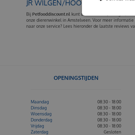
JR WILGEN/HOOITUNNEL GROOT
Bij
Petfooddiscount.nl
kunt u het artikel "JR wilgen/hoo
onze dierenwinkel in Amstelveen. Voor meer informatie
naar onze service? Lees hieronder de laatste reviews v
OPENINGSTIJDEN
Maandag
08:30 - 18:00
Dinsdag
08:30 - 18:00
Woensdag
08:30 - 18:00
Donderdag
08:30 - 18:00
Vrijdag
08:30 - 18:00
Zaterdag
Gesloten