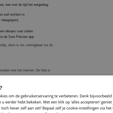
t, leer met de tijd het eetgedrag
n stel rechten in
t inbegrepen)
ren elkaars voer stelen
via de Sure Petcare app
dig, deze is los verkrijgbaar via de
bonden met het internet. De Hub is
sloten.
?
iken connect.
okies om de gebruikerservaring te verbeteren. Denk bijvoorbeeld
 worden ingesteld.
 u eerder hebt bekeken. Met een klik op 'alles accepteren' geniet 
toch liever zelf aan zet? Bepaal zelf je cookie-instellingen via he