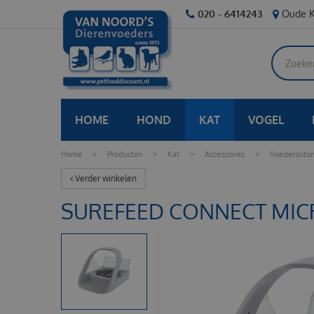
Ga
020 - 6414243
Oude K
naar
content
HOME
HOND
KAT
VOGEL
Home
>
Producten
>
Kat
>
Accessoires
>
Voederauto
Verder winkelen
SUREFEED CONNECT MICR