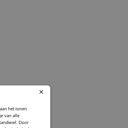
×
 aan het tonen
je van alle
t tandwiel. Door