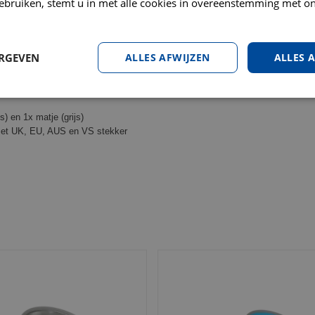
ebruiken, stemt u in met alle cookies in overeenstemming met on
te bieden.
uw huisdier niet af te schrikken.
ERGEVEN
ALLES AFWIJZEN
ALLES 
staat.
s) en 1x matje (grijs)
 met UK, EU, AUS en VS stekker