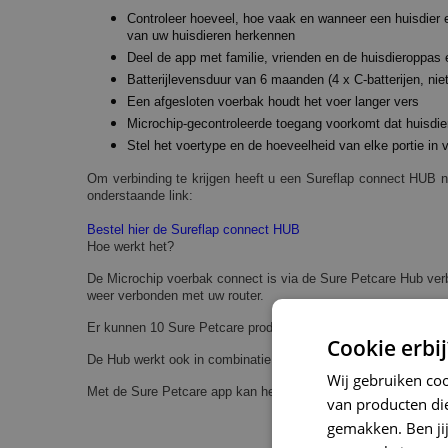
Controleer hoeveel, hoe vaak en wanneer een huisdier ee
van uw huisdieren herkennen
Deel de app met familie, vrienden en de huisdieroppas e
Batterijlevensduur van 6 maanden (4 x C-batterijen, nie
Een afgesloten voerbak houdt het voer langer vers
Microchip-gecontroleerde toegang voorkomt dat huisdie
Stel het voertype en de hoeveelheid van elke portie in 
Om verbinding te krijgen heeft u een Sureflap connect HUB no
onderstaande link:
Bestel hier de Sureflap connect HUB
Hoe werkt het?
De Microchip voerbak connect is via de Sure Petcare Hub ver
weer verbonden met uw router.
Er kunnen 10 Sure Petcare producten op de Hub worden aange
Cookie erbij
De Hub werkt ook in combinatie met de Sure Petcare kattenlu
Wij gebruiken co
Met de Sure Petcare app kan het type en de hoeveelheid voer
van producten die
gemakken. Ben jij 