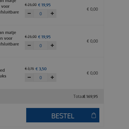
an matje
€
19
,
95
€
25
,
00
s voor
€
0
,
00
afsluitbare
an matje
€
19
,
95
€
25
,
00
en voor
€
0
,
00
afsluitbare
€
3
,
50
€
3
,
75
oed
€
0
,
00
tuks
Totaal
€
169
,
95