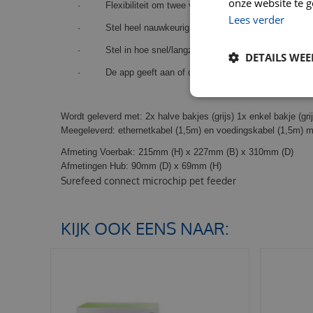
onze website te g
· Flexibiliteit om twee verschillende soorten voer aan 
Lees verder
· Stel heel nauwkeurig een portiegrootte in.
· Stel in hoe snel/langzaam de deksel moet sluiten om 
DETAILS WE
· De app geeft aan of de voerbak in trainings-modes 
Wordt geleverd met: 2x halve bakjes (grijs) 1x enkel bakje (grij
Meegeleverd: ethernetkabel (1,5m) en voedingskabel (1,5m)
Afmeting Voerbak: 215mm (H) x 227mm (B) x 310mm (D)
Afmetingen Hub: 90mm (D) x 69mm (H)
Surefeed connect microchip pet feeder
KIJK OOK EENS NAAR: