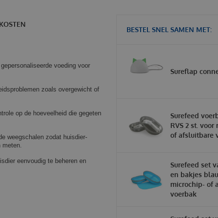
KOSTEN
BESTEL SNEL SAMEN MET:
 gepersonaliseerde voeding voor
Sureflap conn
eidsproblemen zoals overgewicht of
ontrole op de hoeveelheid die gegeten
Surefeed voer
RVS 2 st. voor
of afsluitbare
de weegschalen zodat huisdier-
n meten.
isdier eenvoudig te beheren en
Surefeed set v
en bakjes bla
microchip- of 
voerbak