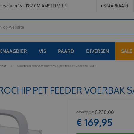
arselaan 15 - 1182 CM AMSTELVEEN
SPAARKAART
KNAAGDIER
VIS
PAARD
DIVERSEN
SALE
maat
>
Surefeed connect microchip pet feeder voerbak SALE!
OCHIP PET FEEDER VOERBAK S
€
230
,
00
€
169
,
95