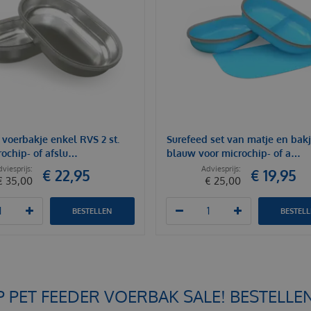
 voerbakje enkel RVS 2 st.
Surefeed set van matje en bak
rochip- of afslu…
blauw voor microchip- of a…
€
22
,
95
€
19
,
95
€
35
,
00
€
25
,
00
BESTELLEN
BESTEL
PET FEEDER VOERBAK SALE! BESTELLE