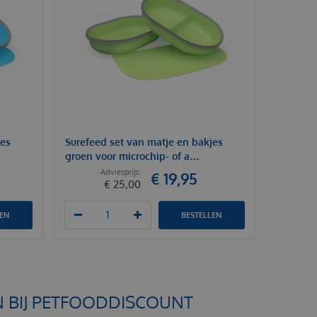
jes
Surefeed set van matje en bakjes
groen voor microchip- of a…
€
19
,
95
€
25
,
00
LEN
BESTELLEN
N BIJ PETFOODDISCOUNT