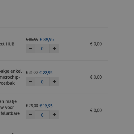
€
89
,
95
€
115
,
00
ect HUB
€
0
,
00
bakje enkel
€
22
,
95
€
35
,
00
 microchip-
€
0
,
00
 voerbak
an matje
€
19
,
95
€
25
,
00
uw voor
€
0
,
00
afsluitbare