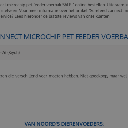
nect microchip pet feeder voerbak SALE!" online bestellen. Uiteraard 
mstelveen. Voor meer informatie over het artikel "Surefeed connect m
rvice? Lees hieronder de laatste reviews van onze klanten:
NNECT MICROCHIP PET FEEDER VOERBAK
1-26
(Kiyoh)
eren die verschillend voer moeten hebben. Niet goedkoop, maar wel e
VAN NOORD'S DIERENVOEDERS: