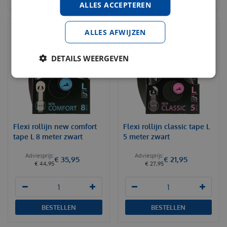
ALLES ACCEPTEREN
ALLES AFWIJZEN
DETAILS WEERGEVEN
Flexi rollijn new comfort
Flexi rollijn classic tape L
tape L 8 meter zwart
5 meter zwart
€
35
,
95
€
21
,
95
€
44
,
95
€
27
,
95
BESTELLEN
BESTELLEN