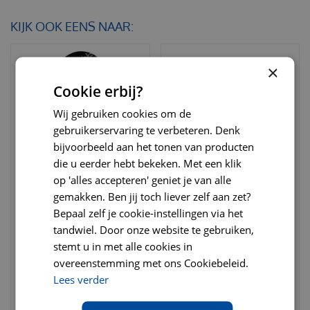
KIJK OOK EENS NAAR:
×
Cookie erbij?
Wij gebruiken cookies om de
gebruikerservaring te verbeteren. Denk
bijvoorbeeld aan het tonen van producten
die u eerder hebt bekeken. Met een klik
op 'alles accepteren' geniet je van alle
Flexi rollijn classic tape
Kngf dressuurlijn 1.5 cm x
gemakken. Ben jij toch liever zelf aan zet?
large 8 meter zwart
1,90 meter
Bepaal zelf je cookie-instellingen via het
tandwiel. Door onze website te gebruiken,
€
28
,
95
€
38
,
95
€
36
,
50
€
48
,
95
stemt u in met alle cookies in
overeenstemming met ons Cookiebeleid.
Lees verder
BESTELLEN
BESTELLEN