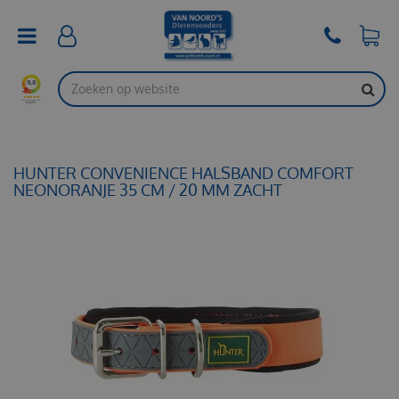
G
a
n
a
a
r
c
o
n
t
HUNTER CONVENIENCE HALSBAND COMFORT
e
NEONORANJE 35 CM / 20 MM ZACHT
n
t