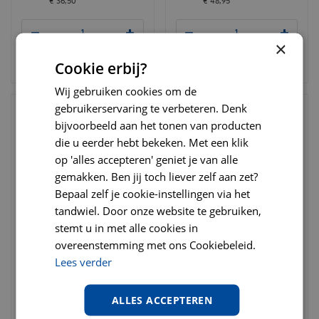
€
36
,
50
€
48
,
95
×
BESTELLEN
BESTELLEN
Cookie erbij?
Wij gebruiken cookies om de
gebruikerservaring te verbeteren. Denk
bijvoorbeeld aan het tonen van producten
die u eerder hebt bekeken. Met een klik
op 'alles accepteren' geniet je van alle
gemakken. Ben jij toch liever zelf aan zet?
Bepaal zelf je cookie-instellingen via het
tandwiel. Door onze website te gebruiken,
stemt u in met alle cookies in
overeenstemming met ons Cookiebeleid.
Flexi rollijn new comfort
Flexi rollijn classic tape L
Lees verder
tape L 8 meter zwart
5 meter zwart
€
35
,
95
€
21
,
95
ALLES ACCEPTEREN
€
44
,
95
€
27
,
95