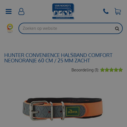
G
a
n
a
a
r
c
o
n
t
HUNTER CONVENIENCE HALSBAND COMFORT
e
NEONORANJE 60 CM / 25 MM ZACHT
n
Beoordeling (1):
t