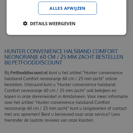
ALLES AFWIJZEN
BESTELLEN
BESTELLEN
DETAILS WEERGEVEN
HUNTER CONVENIENCE HALSBAND COMFORT
NEONORANJE 60 CM / 25 MM ZACHT BESTELLEN
BIJ PETFOODDISCOUNT
Bij
Petfooddiscount.nl
kunt u het artikel "Hunter convenience
halsband Comfort neonoranje 60 cm / 25 mm zacht" online
bestellen. Uiteraard kunt u "Hunter convenience halsband
Comfort neonoranje 60 cm / 25 mm zacht" ook bekijken en
kopen in onze dierenwinkel in Amstelveen. Voor meer informatie
over het artikel "Hunter convenience halsband Comfort
neonoranje 60 cm / 25 mm zacht" kunt u langskomen of contact
met ons opnemen! Bent u benieuwd naar onze service? Lees
hieronder de laatste reviews van onze klanten: