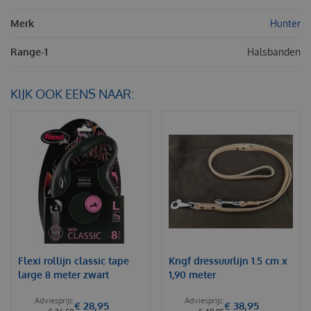
Merk
Hunter
Range-1
Halsbanden
KIJK OOK EENS NAAR:
Flexi rollijn classic tape
Kngf dressuurlijn 1.5 cm x
large 8 meter zwart
1,90 meter
€
28
,
95
€
38
,
95