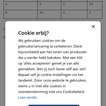
6
4
3
2½
8
4½
4
3
×
Inhoud: 12x100 gram
Cookie erbij?
Rc cat sensitivity control mp 12x85 gram kip
Wij gebruiken cookies om de
gebruikerservaring te verbeteren. Denk
bijvoorbeeld aan het tonen van producten
BESTEL SNEL SAMEN MET:
die u eerder hebt bekeken. Met een klik
op 'alles accepteren' geniet je van alle
gemakken. Ben jij toch liever zelf aan zet?
Arden grange cat adult sensitive
Bepaal zelf je cookie-instellingen via het
fish&potato grain free 2 kg
tandwiel. Door onze website te gebruiken,
stemt u in met alle cookies in
€
22
,
95
€
24
,
95
overeenstemming met ons Cookiebeleid.
€
0
,
00
Lees verder