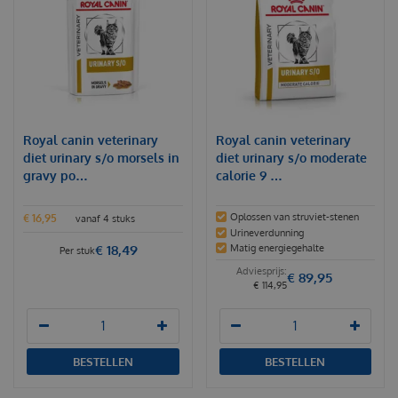
Royal canin veterinary
Royal canin veterinary
diet urinary s/o morsels in
diet urinary s/o moderate
gravy po…
calorie 9 …
Oplossen van struviet-stenen
€
16
,
95
vanaf 4 stuks
Urineverdunning
€
18
,
49
Matig energiegehalte
Per stuk
€
89
,
95
€
114
,
95
BESTELLEN
BESTELLEN