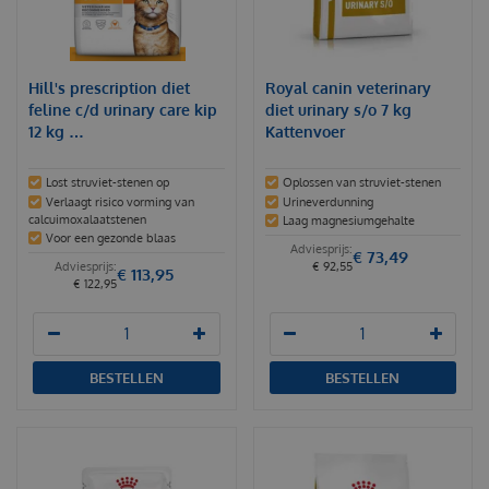
Hill's prescription diet
Royal canin veterinary
feline c/d urinary care kip
diet urinary s/o 7 kg
12 kg …
Kattenvoer
Lost struviet-stenen op
Oplossen van struviet-stenen
Verlaagt risico vorming van
Urineverdunning
calcuimoxalaatstenen
Laag magnesiumgehalte
Voor een gezonde blaas
€
73
,
49
€
92
,
55
€
113
,
95
€
122
,
95
BESTELLEN
BESTELLEN