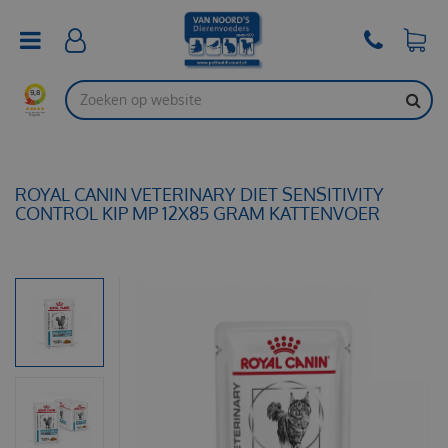
G
a
n
a
a
r
c
o
n
t
ROYAL CANIN VETERINARY DIET SENSITIVITY
e
CONTROL KIP MP 12X85 GRAM KATTENVOER
n
t