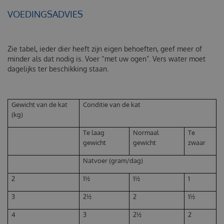
VOEDINGSADVIES
Zie tabel, ieder dier heeft zijn eigen behoeften, geef meer of
minder als dat nodig is. Voer “met uw ogen”. Vers water moet
dagelijks ter beschikking staan.
Gewicht van de kat
Conditie van de kat
(kg)
Te laag
Normaal
Te
gewicht
gewicht
zwaar
Natvoer (gram/dag)
2
1½
1½
1
3
2½
2
1½
4
3
2½
2