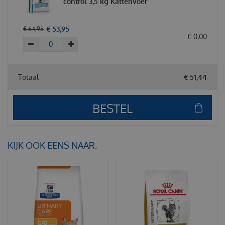
control 3,5 kg Kattenvoer
€
53
,
95
€
64
,
95
€
0
,
00
Totaal
€
51
,
44
KIJK OOK EENS NAAR: