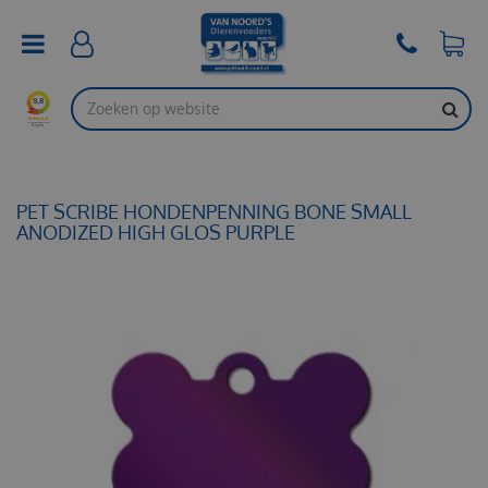
G
a
n
a
a
r
c
o
n
t
PET SCRIBE HONDENPENNING BONE SMALL
e
ANODIZED HIGH GLOS PURPLE
n
t