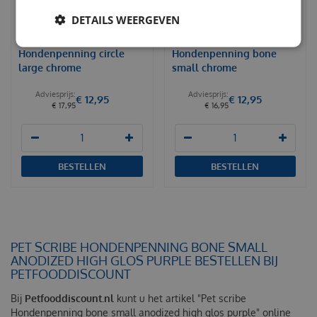
DETAILS WEERGEVEN
Pet scribe
Pet scribe
Hondenpenning circle
Hondenpenning bone
large chrome
small chrome
€
12
,
95
€
12
,
95
€
17
,
95
€
16
,
95
BESTELLEN
BESTELLEN
PET SCRIBE HONDENPENNING BONE SMALL
ANODIZED HIGH GLOS PURPLE BESTELLEN BIJ
PETFOODDISCOUNT
Bij
Petfooddiscount.nl
kunt u het artikel "Pet scribe
Hondenpenning bone small anodized high glos purple" online