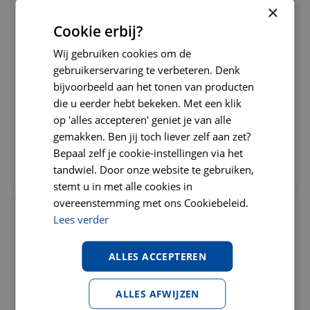
×
Cookie erbij?
Pet scribe
Pet scribe
Wij gebruiken cookies om de
Hondenpenning bone
Hondenpenning bone
gebruikerservaring te verbeteren. Denk
large chrome
large brushed
bijvoorbeeld aan het tonen van producten
die u eerder hebt bekeken. Met een klik
€
12
,
95
€
12
,
95
€
17
,
95
€
16
,
95
op 'alles accepteren' geniet je van alle
gemakken. Ben jij toch liever zelf aan zet?
Bepaal zelf je cookie-instellingen via het
tandwiel. Door onze website te gebruiken,
BESTELLEN
BESTELLEN
stemt u in met alle cookies in
overeenstemming met ons Cookiebeleid.
Lees verder
ALLES ACCEPTEREN
ALLES AFWIJZEN