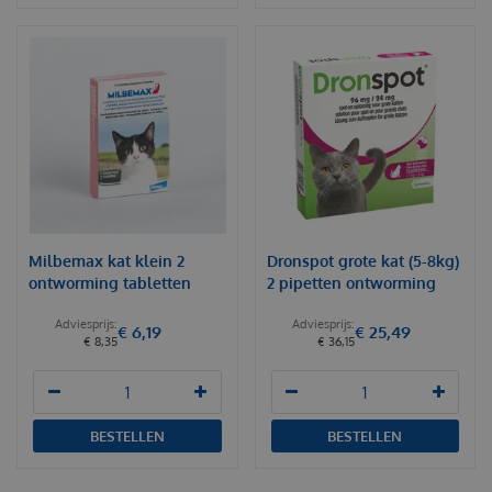
Milbemax kat klein 2
Dronspot grote kat (5-8kg)
ontworming tabletten
2 pipetten ontworming
€
6
,
19
€
25
,
49
€
8
,
35
€
36
,
15
BESTELLEN
BESTELLEN