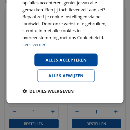
KIJK OOK EENS NAAR:
op 'alles accepteren' geniet je van alle
gemakken. Ben jij toch liever zelf aan zet?
Bepaal zelf je cookie-instellingen via het
tandwiel. Door onze website te gebruiken,
stemt u in met alle cookies in
overeenstemming met ons Cookiebeleid.
Lees verder
ALLES ACCEPTEREN
Milbemax kat groot 2
Dronspot middelgrote kat
ALLES AFWIJZEN
ontworming tabletten
(2,5-5kg) 2 pipetten
ontworming
€
12
,
19
DETAILS WEERGEVEN
€
16
,
80
€
20
,
95
€
29
,
75
BESTELLEN
BESTELLEN