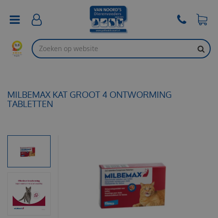
G
a
n
a
a
r
c
o
n
t
MILBEMAX KAT GROOT 4 ONTWORMING
e
TABLETTEN
n
t