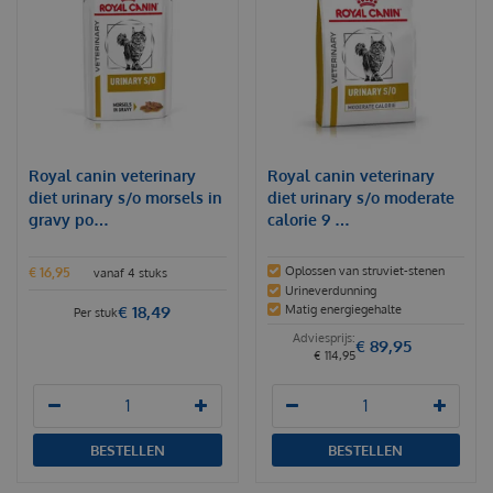
Royal canin veterinary
Royal canin veterinary
diet urinary s/o morsels in
diet urinary s/o moderate
gravy po…
calorie 9 …
Oplossen van struviet-stenen
€
16
,
95
vanaf 4 stuks
Urineverdunning
€
18
,
49
Matig energiegehalte
Per stuk
€
89
,
95
€
114
,
95
BESTELLEN
BESTELLEN