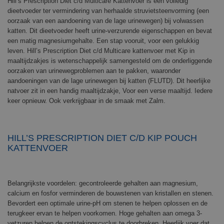
Hill’s Prescription Diet c/d Multicare Kattenvoer is een volledig
dieetvoeder ter vermindering van herhaalde struvietsteenvorming (een
oorzaak van een aandoening van de lage urinewegen) bij volwassen
katten. Dit dieetvoeder heeft urine-verzurende eigenschappen en bevat
een matig magnesiumgehalte. Een stap vooruit, voor een gelukkig
leven. Hill’s Prescription Diet c/d Multicare kattenvoer met Kip in
maaltijdzakjes is wetenschappelijk samengesteld om de onderliggende
oorzaken van urinewegproblemen aan te pakken, waaronder
aandoeningen van de lage urinewegen bij katten (FLUTD). Dit heerlijke
natvoer zit in een handig maaltijdzakje, Voor een verse maaltijd. Iedere
keer opnieuw. Ook verkrijgbaar in de smaak met Zalm.
HILL’S PRESCRIPTION DIET C/D KIP POUCH
KATTENVOER
Belangrijkste voordelen: gecontroleerde gehalten aan magnesium,
calcium en fosfor verminderen de bouwstenen van kristallen en stenen.
Bevordert een optimale urine-pH om stenen te helpen oplossen en de
terugkeer ervan te helpen voorkomen. Hoge gehalten aan omega 3-
vetzuren helpen de ontstekingscyclus te doorbreken. Heerlijk voer dat