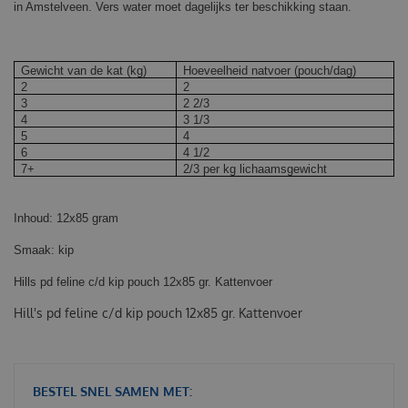
in Amstelveen. Vers water moet dagelijks ter beschikking staan.
Gewicht van de kat (kg)
Hoeveelheid natvoer (pouch/dag)
2
2
3
2 2/3
4
3 1/3
5
4
6
4 1/2
7+
2/3 per kg lichaamsgewicht
Inhoud: 12x85 gram
Smaak: kip
Hills pd feline c/d kip pouch 12x85 gr. Kattenvoer
Hill's pd feline c/d kip pouch 12x85 gr. Kattenvoer
BESTEL SNEL SAMEN MET: