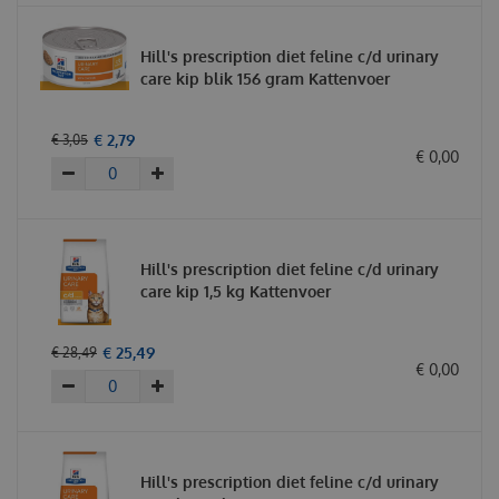
Hill's prescription diet feline c/d urinary
care kip blik 156 gram Kattenvoer
€
2
,
79
€
3
,
05
€
0
,
00
Hill's prescription diet feline c/d urinary
care kip 1,5 kg Kattenvoer
€
25
,
49
€
28
,
49
€
0
,
00
Hill's prescription diet feline c/d urinary