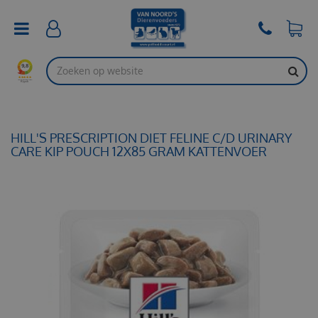
G
a
n
a
a
r
c
o
n
t
HILL'S PRESCRIPTION DIET FELINE C/D URINARY
e
CARE KIP POUCH 12X85 GRAM KATTENVOER
n
t