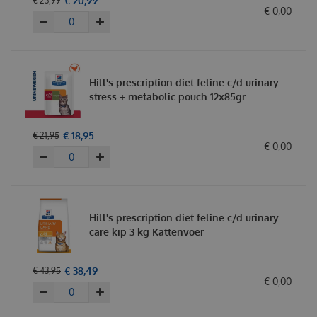
€
20
,
99
€
23
,
99
€
0
,
00
Hill's prescription diet feline c/d urinary
stress + metabolic pouch 12x85gr
€
18
,
95
€
21
,
95
€
0
,
00
Hill's prescription diet feline c/d urinary
care kip 3 kg Kattenvoer
€
38
,
49
€
43
,
95
€
0
,
00