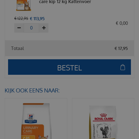
care kip 12 kg Kattenvoer
€
113
,
95
€
122
,
95
€
0
,
00
Totaal
€
17
,
95
KIJK OOK EENS NAAR: