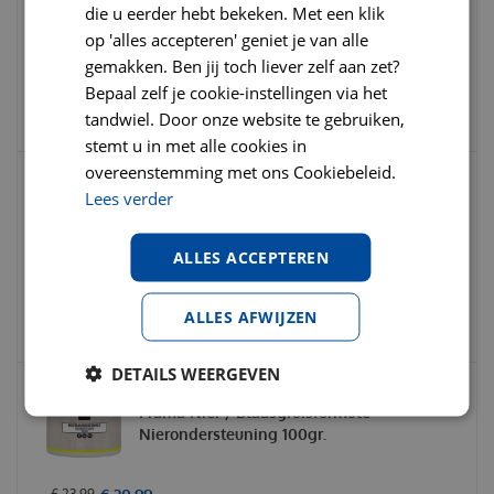
die u eerder hebt bekeken. Met een klik
care stress zalm pouch 12x85gram Kat
op 'alles accepteren' geniet je van alle
gemakken. Ben jij toch liever zelf aan zet?
€
18
,
79
€
21
,
79
€
0
,
00
Bepaal zelf je cookie-instellingen via het
tandwiel. Door onze website te gebruiken,
stemt u in met alle cookies in
overeenstemming met ons Cookiebeleid.
Lees verder
Hill's prescription diet feline c/d urinary
care stress kip pouch 12x85gram Katt
ALLES ACCEPTEREN
€
18
,
79
€
21
,
79
€
0
,
00
ALLES AFWIJZEN
DETAILS WEERGEVEN
Frama Nier / Blaasgruisformule
Nierondersteuning 100gr.