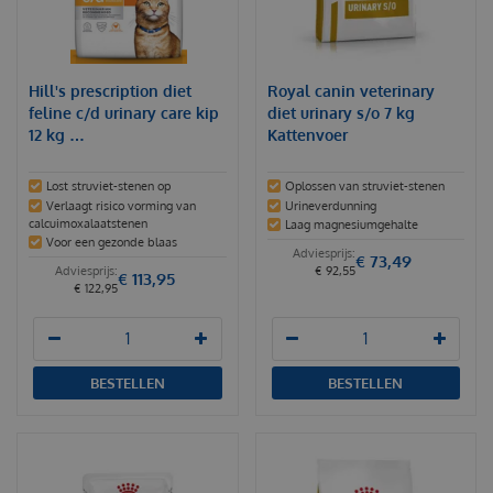
Hill's prescription diet
Royal canin veterinary
feline c/d urinary care kip
diet urinary s/o 7 kg
12 kg …
Kattenvoer
Lost struviet-stenen op
Oplossen van struviet-stenen
Verlaagt risico vorming van
Urineverdunning
calcuimoxalaatstenen
Laag magnesiumgehalte
Voor een gezonde blaas
€
73
,
49
€
92
,
55
€
113
,
95
€
122
,
95
BESTELLEN
BESTELLEN