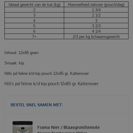
Ideaal gewicht van de kat (kg)
Hoeveelheid natvoer (pouch/dag)
2
1 3/4
3
2 1/2
4
3
5
3 2/3
6
4 1/4
7+
2/3 per kg lichaamsgewicht
Inhoud: 12x85 gram
Smaak: kip
Hills pd feline k/d kip pouch 12x85 gr. Kattenvoer
Hill's pd feline k/d kip pouch 12x85 gr. Kattenvoer
BESTEL SNEL SAMEN MET:
Frama Nier / Blaasgruisformule