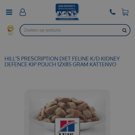
G
a
n
a
a
r
c
o
n
t
HILL'S PRESCRIPTION DIET FELINE K/D KIDNEY
e
DEFENCE KIP POUCH 12X85 GRAM KATTENVO
n
t