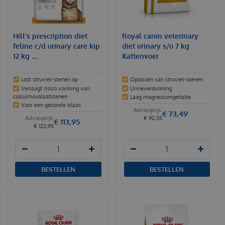
Hill's prescription diet
Royal canin veterinary
feline c/d urinary care kip
diet urinary s/o 7 kg
12 kg …
Kattenvoer
Lost struviet-stenen op
Oplossen van struviet-stenen
Verlaagt risico vorming van
Urineverdunning
calcuimoxalaatstenen
Laag magnesiumgehalte
Voor een gezonde blaas
€
73
,
49
€
92
,
55
€
113
,
95
€
122
,
95
BESTELLEN
BESTELLEN