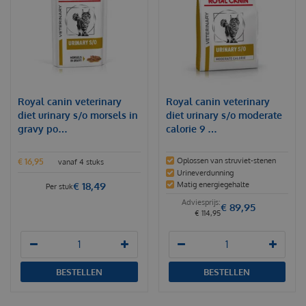
Royal canin veterinary
Royal canin veterinary
diet urinary s/o morsels in
diet urinary s/o moderate
gravy po…
calorie 9 …
Oplossen van struviet-stenen
€
16
,
95
vanaf 4 stuks
Urineverdunning
€
18
,
49
Matig energiegehalte
Per stuk
€
89
,
95
€
114
,
95
BESTELLEN
BESTELLEN