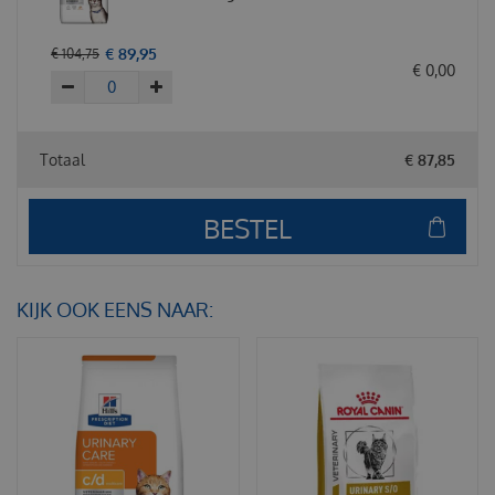
€
89
,
95
€
104
,
75
€
0
,
00
Totaal
€
87
,
85
KIJK OOK EENS NAAR: