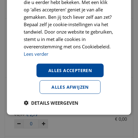
€
0
,
00
die u eerder hebt bekeken. Met een klik
op 'alles accepteren' geniet je van alle
gemakken. Ben jij toch liever zelf aan zet?
Bepaal zelf je cookie-instellingen via het
tandwiel. Door onze website te gebruiken,
Hill's prescription diet feline k/d kidney
stemt u in met alle cookies in
defence zalm pouch 12x85 gram Kattenv
overeenstemming met ons Cookiebeleid.
Lees verder
€
18
,
95
€
20
,
95
€
0
,
00
ALLES ACCEPTEREN
ALLES AFWIJZEN
Hill's prescription diet feline k/d kidney
defence kip blik 156 gram kattenvoer
DETAILS WEERGEVEN
€
2
,
79
€
2
,
99
€
0
,
00