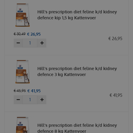
Hill's prescription diet feline k/d kidney
defence kip 1,5 kg Kattenvoer
€
26
,
95
€
30
,
49
€
26
,
95
Hill's prescription diet feline k/d kidney
defence 3 kg Kattenvoer
€
41
,
95
€
45
,
95
€
41
,
95
Hill's prescription diet feline k/d kidney
defence 8 kg Kattenvoer