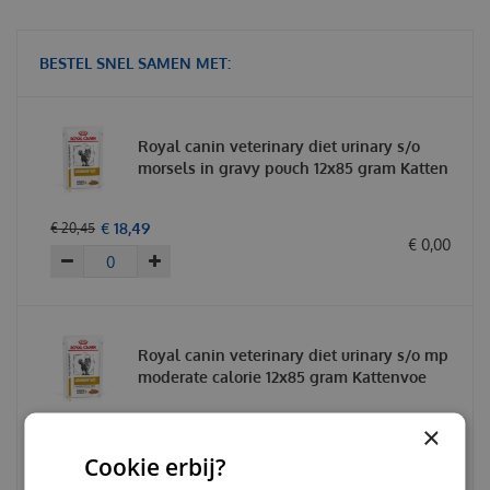
BESTEL SNEL SAMEN MET:
Royal canin veterinary diet urinary s/o
morsels in gravy pouch 12x85 gram Katten
€
18
,
49
€
20
,
45
€
0
,
00
Royal canin veterinary diet urinary s/o mp
moderate calorie 12x85 gram Kattenvoe
×
€
18
,
49
€
20
,
45
€
0
,
00
Cookie erbij?