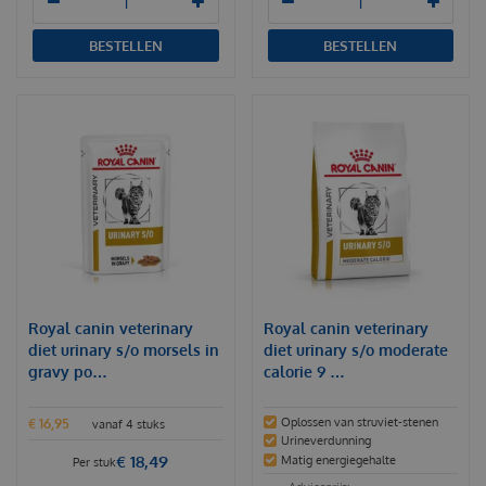
BESTELLEN
BESTELLEN
Royal canin veterinary
Royal canin veterinary
diet urinary s/o morsels in
diet urinary s/o moderate
gravy po…
calorie 9 …
Oplossen van struviet-stenen
€
16
,
95
vanaf 4 stuks
Urineverdunning
€
18
,
49
Matig energiegehalte
Per stuk