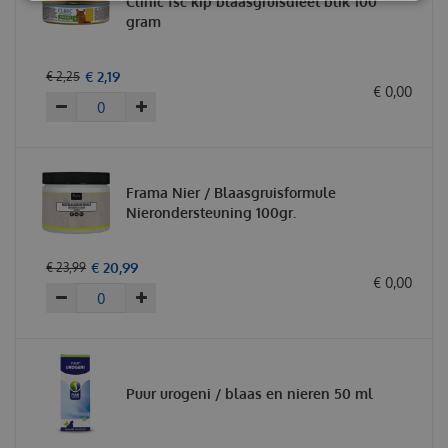
Clinic fsc kip blaasgruisdieet blik 100
gram
€
2
,
19
€
2
,
25
€
0
,
00
Frama Nier / Blaasgruisformule
Nierondersteuning 100gr.
€
20
,
99
€
23
,
99
€
0
,
00
Puur urogeni / blaas en nieren 50 ml