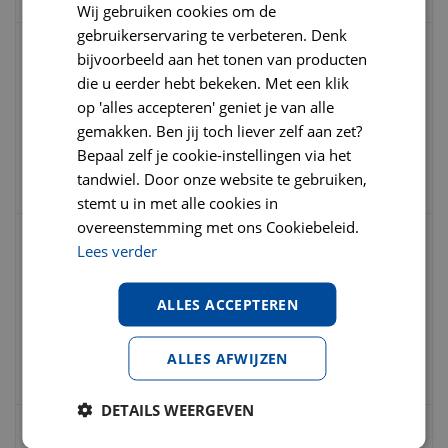
Wij gebruiken cookies om de
gebruikerservaring te verbeteren. Denk
bijvoorbeeld aan het tonen van producten
Clinic fds 60 gram Cat multidiet treat salm
die u eerder hebt bekeken. Met een klik
op 'alles accepteren' geniet je van alle
gemakken. Ben jij toch liever zelf aan zet?
€
3
,
25
€
3
,
95
Bepaal zelf je cookie-instellingen via het
€
0
,
00
tandwiel. Door onze website te gebruiken,
stemt u in met alle cookies in
overeenstemming met ons Cookiebeleid.
Lees verder
Clinic fsc rund blaasgruisdieet blik 100
gram
ALLES ACCEPTEREN
€
2
,
19
€
2
,
25
€
0
,
00
ALLES AFWIJZEN
DETAILS WEERGEVEN