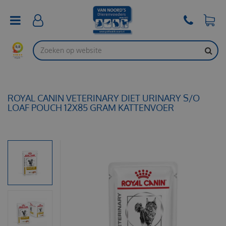
G
a
n
a
a
r
c
o
n
t
ROYAL CANIN VETERINARY DIET URINARY S/O
e
LOAF POUCH 12X85 GRAM KATTENVOER
n
t