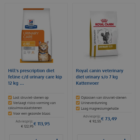
Hill's prescription diet
Royal canin veterinary
feline c/d urinary care kip
diet urinary s/o 7 kg
12 kg …
Kattenvoer
Lost struviet-stenen op
Oplossen van struviet-stenen
Verlaagt risico vorming van
Urineverdunning
calcuimoxalaatstenen
Laag magnesiumgehalte
Voor een gezonde blaas
€
73
,
49
€
92
,
55
€
113
,
95
€
122
,
95