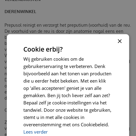
DIERENWINKEL
Prepusol reinigt en verzorgt het preputium (voorhuid) van de reu.
De voorhuid van de reu is door zijn anatomie nogal eens een
bron van infectie. Door de warme, vochtige omgeving krijgen
×
bacteriën en schimmels hier een uitstekende kans om zich te
Cookie erbij?
vermeerderen.
We zien dan vaak een druppel pus (etter) bij de omslag van de
Wij gebruiken cookies om de
voorhuid. Afgezien van het onsmakelijke gezicht is het irriterend
gebruikerservaring te verbeteren. Denk
voor de reu en zal hij zich voortdurend schoonlikken, waardoor
bijvoorbeeld aan het tonen van producten
nog meer irritatie plaatsvindt.
De chloorxylenol en natriummedetaat in Prepusol hebben een
die u eerder hebt bekeken. Met een klik
ontsmettende werking, waardoor de voorhuid gereinigd wordt
op 'alles accepteren' geniet je van alle
en tevens wordt voorkomen dat de infectie na het stoppen van
gemakken. Ben jij toch liever zelf aan zet?
de behandeling zich direct weer voordoet.
Bepaal zelf je cookie-instellingen via het
tandwiel. Door onze website te gebruiken,
Gebruiksaanwijzing:
stemt u in met alle cookies in
Zet een plastic opzetstukje op de spuit en vul de spuit
overeenstemming met ons Cookiebeleid.
vervolgens met 10 ml Prepusol. Gebruik voor iedere behandeling
Lees verder
een schoon opzetstukje. De voorhuid met behulp van een prop