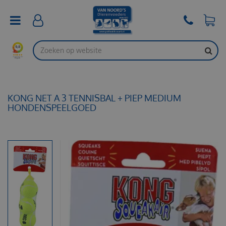
G
a
n
a
a
r
c
o
n
t
KONG NET A 3 TENNISBAL + PIEP MEDIUM
e
HONDENSPEELGOED
n
t