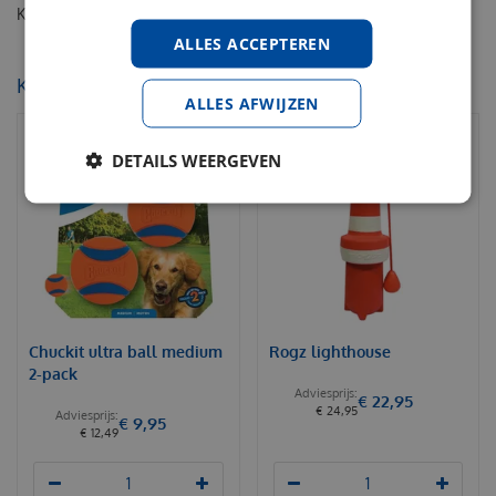
Kong net a 3 tennisbal+piep medium
ALLES ACCEPTEREN
KIJK OOK EENS NAAR:
ALLES AFWIJZEN
DETAILS WEERGEVEN
Chuckit ultra ball medium
Rogz lighthouse
2-pack
€
22
,
95
€
24
,
95
€
9
,
95
€
12
,
49