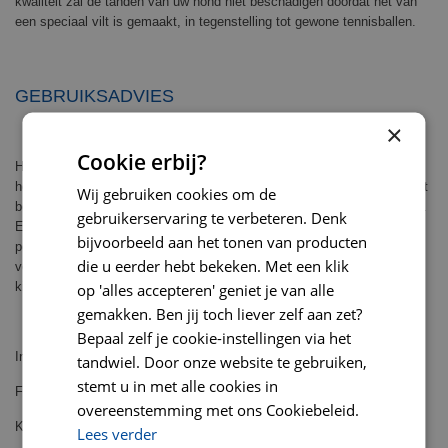
kwaliteit zal de tanden van uw hond niet beschadigen doordat het van
een speciaal vilt is gemaakt, in tegenstelling tot gewone tennisballen.
GEBRUIKSADVIES
×
Cookie erbij?
Het hondenspeelgoed van Kong is sterk maar niet onverwoestbaar,
houd toezicht als uw hond ermee speelt. Vervang het speelgoed als het
Wij gebruiken cookies om de
beschadigd is om schade voor uw hond of leefomgeving te voorkomen.
gebruikerservaring te verbeteren. Denk
Er zit geen slijtgarantie op hondenspeelgoed! Leg het af en toe een
bijvoorbeeld aan het tonen van producten
poosje weg, zodat uw hond het weer spannend vindt als u het na
die u eerder hebt bekeken. Met een klik
verloop van tijd teruggeeft. Dit hondenspeelgoed is niet bestemd voor
op 'alles accepteren' geniet je van alle
kinderen.
gemakken. Ben jij toch liever zelf aan zet?
Bepaal zelf je cookie-instellingen via het
Inhoud net: 3 stuks
tandwiel. Door onze website te gebruiken,
stemt u in met alle cookies in
Formaat: Ø 6,2 cm
overeenstemming met ons Cookiebeleid.
Kleur: geel met zwarte opdruk
Lees verder