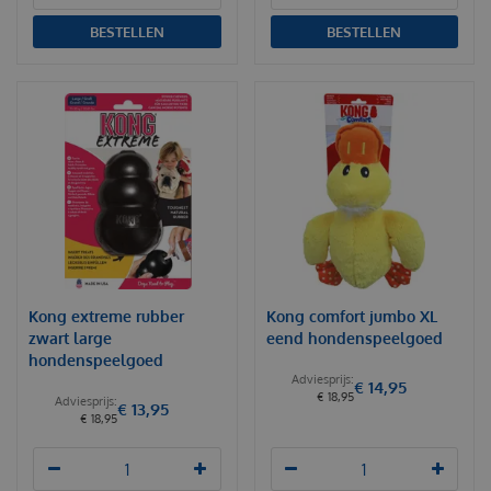
BESTELLEN
BESTELLEN
Kong extreme rubber
Kong comfort jumbo XL
zwart large
eend hondenspeelgoed
hondenspeelgoed
€
14
,
95
€
18
,
95
€
13
,
95
€
18
,
95