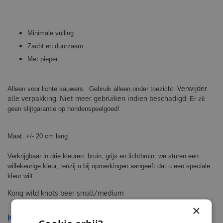
Minimale vulling
Zacht en duurzaam
Met pieper
Verwijder
Alleen voor lichte kauwers. Gebruik alleen onder toezicht.
alle verpakking. Niet meer gebruiken indien beschadigd.
Er zit
geen slijtgarantie op hondenspeelgoed!
Maat: +/- 20 cm lang
Verkrijgbaar in drie kleuren: bruin, grijs en lichtbruin; we sturen een
willekeurige kleur, tenzij u bij opmerkingen aangeeft dat u een speciale
kleur wilt
Kong wild knots beer small/medium
×
KIJK OOK EENS NAAR: