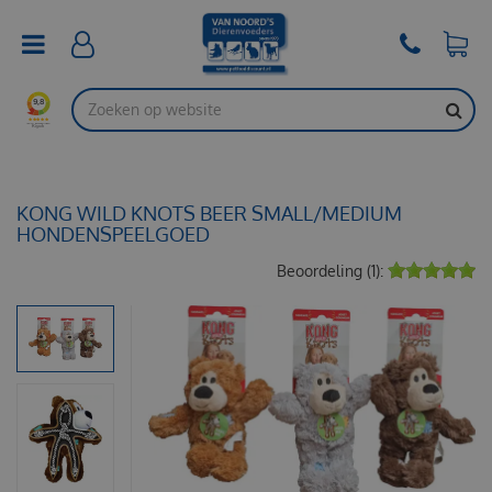
G
a
n
a
a
r
c
o
n
t
KONG WILD KNOTS BEER SMALL/MEDIUM
e
HONDENSPEELGOED
n
Beoordeling (1):
t