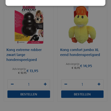
Kong extreme rubber
Kong comfort jumbo XL
zwart large
eend hondenspeelgoed
hondenspeelgoed
€
14
,
95
€
18
,
95
€
13
,
95
€
18
,
95
BESTELLEN
BESTELLEN