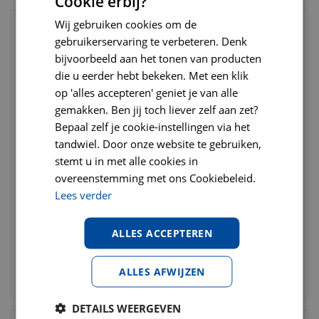
Cookie erbij?
Wij gebruiken cookies om de
gebruikerservaring te verbeteren. Denk
bijvoorbeeld aan het tonen van producten
die u eerder hebt bekeken. Met een klik
op 'alles accepteren' geniet je van alle
gemakken. Ben jij toch liever zelf aan zet?
Bepaal zelf je cookie-instellingen via het
tandwiel. Door onze website te gebruiken,
stemt u in met alle cookies in
Chuckit ultra ball medium
Rogz lighthouse
overeenstemming met ons Cookiebeleid.
2-pack
Lees verder
€
22
,
95
€
24
,
95
€
9
,
95
€
12
,
49
ALLES ACCEPTEREN
ALLES AFWIJZEN
BESTELLEN
BESTELLEN
DETAILS WEERGEVEN