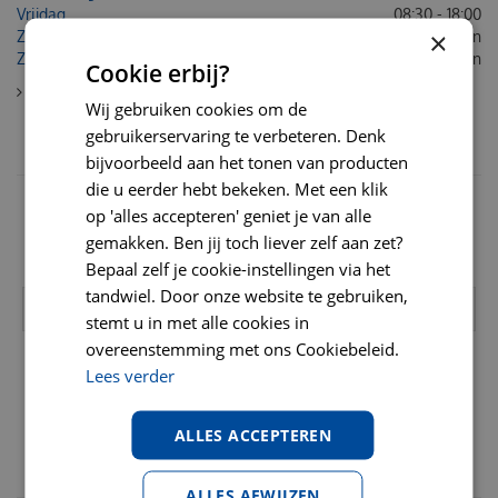
Vrijdag
08:30 - 18:00
×
Zaterdag
Gesloten
Zondag
Gesloten
Cookie erbij?
Toon contactinformatie
Wij gebruiken cookies om de
gebruikerservaring te verbeteren. Denk
NIEUWSBRIEF
bijvoorbeeld aan het tonen van producten
die u eerder hebt bekeken. Met een klik
Schrijf u hier in voor onze nieuwsbrief en ontvang acties,
op 'alles accepteren' geniet je van alle
kortingscodes en verzorgingstips!
gemakken. Ben jij toch liever zelf aan zet?
Bekijk onze
privacy policy
Bepaal zelf je cookie-instellingen via het
tandwiel. Door onze website te gebruiken,
stemt u in met alle cookies in
overeenstemming met ons Cookiebeleid.
Lees verder
ALLES ACCEPTEREN
VAN NOORD'S DIERENVOEDERS:
ALLES AFWIJZEN