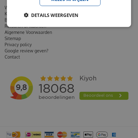
Wie is van Noord
Klantenkaart
DETAILS WEERGEVEN
Bestellen & Verzending
Retouren of klachten
Algemene Voorwaarden
Sitemap
Privacy policy
Google review geven?
Contact