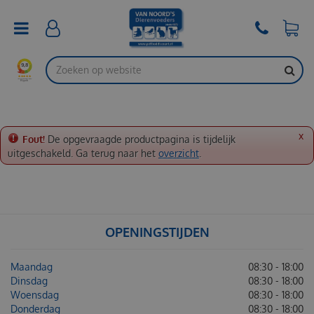
G
a
n
a
a
r
c
o
n
t
x
Fout!
De opgevraagde productpagina is tijdelijk
e
uitgeschakeld. Ga terug naar het
overzicht
.
n
t
OPENINGSTIJDEN
Maandag
08:30 - 18:00
Dinsdag
08:30 - 18:00
Woensdag
08:30 - 18:00
Donderdag
08:30 - 18:00