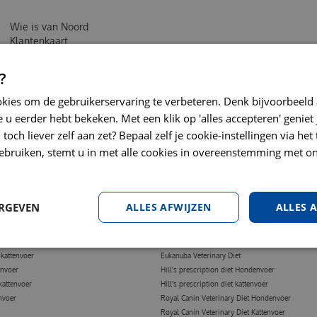
Wie is van Noord
Klantenkaart
Bestellen & Verzending
Retouren of klachten
?
Algemene Voorwaarden
Sitemap
okies om de gebruikerservaring te verbeteren. Denk bijvoorbeeld
Privacy policy
 u eerder hebt bekeken. Met een klik op 'alles accepteren' geniet 
Google review geven?
toch liever zelf aan zet? Bepaal zelf je cookie-instellingen via he
Contact
ebruiken, stemt u in met alle cookies in overeenstemming met on
ERGEVEN
ALLES AFWIJZEN
ALLES 
TTENVOER
DIERENARTS DIEET
oer
Medische problemen
tenvoer
Hondenvoer voor gevoelige maag
kattenvoer
Eukanuba Veterinary Diet
envoer
Hill's prescription diet Hondenvoer
kattenvoer
Hill's prescription diet kattenvoer
nvoer
Royal Canin Veterinary Diet Hondenvoer
Royal Canin Veterinary Diet Kattenvoer