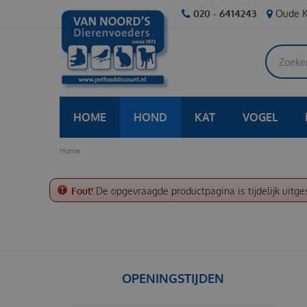
Ga
020 - 6414243
Oude K
naar
content
HOME
HOND
KAT
VOGEL
Home
Fout!
De opgevraagde productpagina is tijdelijk uitge
OPENINGSTIJDEN