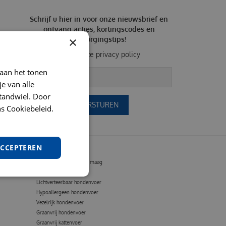
Schrijf u hier in voor onze nieuwsbrief en
ontvang acties, kortingscodes en
×
verzorgingstips!
Bekijk onze
privacy policy
 aan het tonen
je van alle
t tandwiel. Door
s Cookiebeleid.
ACCEPTEREN
VOEDING OP MAAT
Hondenvoer gevoelige maag
Vetarm hondenvoer
Lichtverteerbaar hondenvoer
Hypoallergeen hondenvoer
Vezelrijk hondenvoer
Graanvrij hondenvoer
Graanvrij kattenvoer