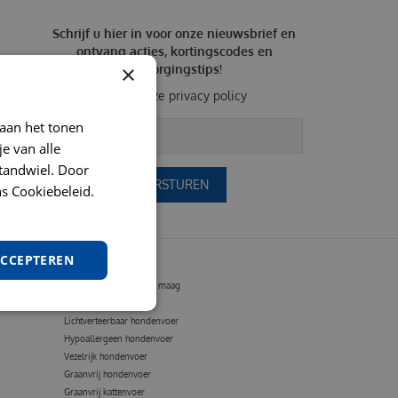
Schrijf u hier in voor onze nieuwsbrief en
ontvang acties, kortingscodes en
×
verzorgingstips!
Bekijk onze
privacy policy
 aan het tonen
je van alle
t tandwiel. Door
s Cookiebeleid.
ACCEPTEREN
VOEDING OP MAAT
Hondenvoer gevoelige maag
Vetarm hondenvoer
Lichtverteerbaar hondenvoer
Hypoallergeen hondenvoer
Vezelrijk hondenvoer
Graanvrij hondenvoer
Graanvrij kattenvoer