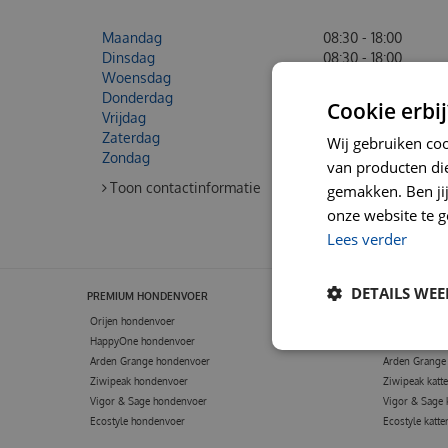
Maandag
08:30 - 18:00
Dinsdag
08:30 - 18:00
Woensdag
08:30 - 18:00
Donderdag
08:30 - 18:00
Cookie erbij
Vrijdag
08:30 - 18:00
Zaterdag
Gesloten
Wij gebruiken co
Zondag
Gesloten
van producten die
Toon contactinformatie
gemakken. Ben jij 
onze website te g
Lees verder
DETAILS WE
PREMIUM HONDENVOER
PREMIUM KA
Orijen hondenvoer
Orijen kattenv
HappyOne hondenvoer
HappyOne kat
Arden Grange hondenvoer
Arden Grange 
Ziwipeak hondenvoer
Ziwipeak katt
Vigor & Sage hondenvoer
Vigor & Sage 
Ecostyle hondenvoer
Ecostyle katte