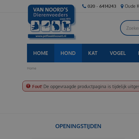
Ga
020 - 6414243
Oude K
naar
content
HOME
HOND
KAT
VOGEL
Home
Fout!
De opgevraagde productpagina is tijdelijk uitge
OPENINGSTIJDEN