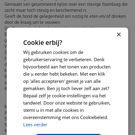
Gemaakt van gelamineerd nylon over een stevige foamlaag die
zacht maar toch stevig en beschermend is.
Geeft de hond de gelegenheid om rustig te eten en/of drinken
door de kraag om te vouwen.
Geeft mee als de hond ergens tegenaan komt.
×
Bruikbaar aan beide kanten, gemakkelijk als 1 kant erg vuil is
geworden.
Cookie erbij?
Waterbestendig en -afstotend.
Wij gebruiken cookies om de
Gemakkelijk op te bergen door plat te vouwen.
Heeft een unieke reflecterende rand die de hond beschermt
gebruikerservaring te verbeteren. Denk
door zichtbaarheid te geven in het donker.
bijvoorbeeld aan het tonen van producten
Milieuvriendelijker dan de kunststof kraag.
die u eerder hebt bekeken. Met een klik
Beschrijfbaar met waterproofstift om er een persoonlijk tintje
op 'alles accepteren' geniet je van alle
aan te geven.
gemakken. Ben jij toch liever zelf aan zet?
Kan omblijven tijdens het slapen, eten en drinken.
Bepaal zelf je cookie-instellingen via het
tandwiel. Door onze website te gebruiken,
Maat Maximale afstand neus-nek in centimeters Nekomvang
stemt u in met alle cookies in
XS 11cm 23-27cm
overeenstemming met ons Cookiebeleid.
S 14cm 24-30cm
Lees verder
S long 20cm 24-30cm
M long 30cm 30-38cm