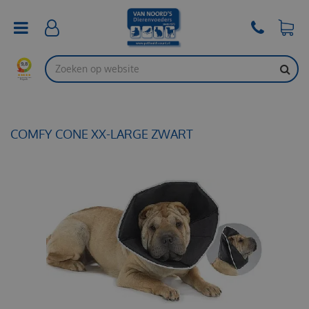
G
a
n
a
a
r
c
o
n
t
COMFY CONE XX-LARGE ZWART
e
n
t