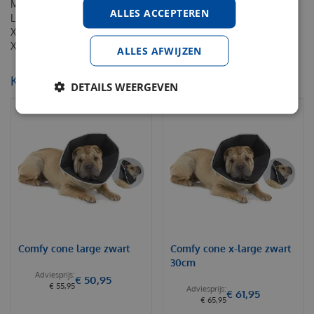
M 20cm 38-46cm
ALLES ACCEPTEREN
L 25cm 38-46cm
XL 30cm 44-57cm
XXL 37,5cm 54-72cm
Comfy cone xx-large zwart
ALLES AFWIJZEN
KIJK OOK EENS NAAR:
DETAILS WEERGEVEN
Comfy cone large zwart
Comfy cone x-large zwart
30cm
€
50
,
95
€
55
,
95
€
61
,
95
€
65
,
95