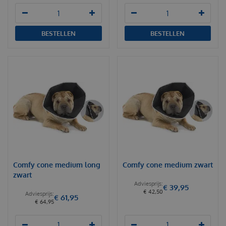
BESTELLEN
BESTELLEN
Comfy cone medium long
Comfy cone medium zwart
zwart
€
39
,
95
€
42
,
50
€
61
,
95
€
64
,
95