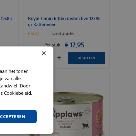
 12x85
Royal Canin kitten instinctive 12x85
gr Kattenvoer
€
16
,
95
vanaf 4 stuks
€
17
,
95
Per stuk
×
LEN
BESTELLEN
 aan het tonen
je van alle
t tandwiel. Door
s Cookiebeleid.
ACCEPTEREN