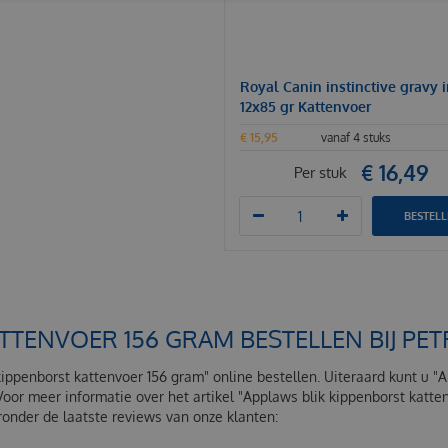
Royal Canin instinctive gravy 
12x85 gr Kattenvoer
€
15
,
95
vanaf 4 stuks
€
16
,
49
Per stuk
BESTEL
ATTENVOER 156 GRAM BESTELLEN BIJ P
kippenborst kattenvoer 156 gram" online bestellen. Uiteraard kunt u "
Voor meer informatie over het artikel "Applaws blik kippenborst katt
onder de laatste reviews van onze klanten: