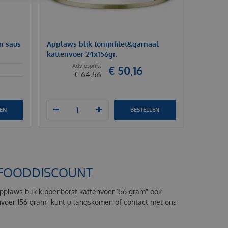
in saus
Applaws blik tonijnfilet&garnaal
kattenvoer 24x156gr.
€
50
,
16
€
64
,
56
LEN
BESTELLEN
ETFOODDISCOUNT
Applaws blik kippenborst kattenvoer 156 gram" ook
envoer 156 gram" kunt u langskomen of contact met ons