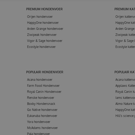
PREMIUM HONDENVOER
PREMIUM KA
Orijen hondenvoer
Orijen kattenv
HappyOne hondenvoer
HappyOne kat
Arden Grange hondenvoer
Arden Grange 
Ziwipeak hondenvoer
Ziwipeak katt
Vigor & Sage hondenvoer
Vigor & Sage 
Ecostyle hondenvoer
Ecostyle katte
POPULAIR HONDENVOER
POPULAIR K
Acana hondenvoer
Acana kattenv
Farm Food Hondenvoer
Applaws Katte
Royal Canin Hondenvoer
Royal Canin k
Renske hondenvoer
Iams kattenvo
Boxby Hondensnack
Almo Nature k
Go Native hondenvoer
HappyOne kat
Eukanuba hondenvoer
Hill's science
Yora hondenvoer
McAdams hondenvoer
Pala hondenvoer