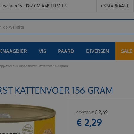
arselaan 15 - 1182 CM AMSTELVEEN
SPAARKAART
KNAAGDIER
VIS
PAARD
DIVERSEN
SALE
Applaws blik kippenborst kattenvoer 156 gram
RST KATTENVOER 156 GRAM
€
2
,
69
€
2
,
29