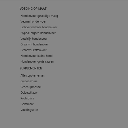
VOEDING OP MAAT
Hondenvoer gevoelige maag
Vetarm hondenvoer
Lichtverteerbaar hondenvoer
Hypoallergeen hondenvoer
Vezelrijk hondenvoer
Graanvrij hondenvoer
Graanvrij kattenvoer
Hondenvoer kleine hond
Hondenvoer grote rassen
SUPPLEMENTEN
Alle supplementen
Glucosamine
Groenlipmossel
Duivelsklauw
Probiotica
Gelatinaat
Voedingsolie