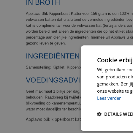
IN BROTH
Applaws Blik Kippenborst Kattenvoer 156 gram is een 100% nat
volwassen katten dat uitsluitend de vermelde ingrediënten bev
kat is complementair voor de volwassen kat (tenzij anders a
worden bereid met alleen de ingredienten die op het etiket staa
percentage aan dierlijke ingredienten, hiermee wil Applaws u 
gezond leven te geven.
INGREDIËNTEN APPLAWS BLI
Cookie erbij
Samenstelling: Kipfilet, Kippenbouillon, Rijst
Wij gebruiken co
van producten die
VOEDINGSADVIES EN VEILIGH
gemakken. Ben jij 
onze website te g
Geef maximaal 1 blikje per dag, geef minder als dat nodig is 
Lees verder
behouden. Raadpleeg bij twijfel de deskundige verkopers in o
blikvoeding op kamertemperatuur. Deze voeding is niet bedoe
water moet dagelijks ter beschikking staan. Inhoud: 156 gram, 
DETAILS WE
Applaws blik kippenborst kattenvoer 156 gram