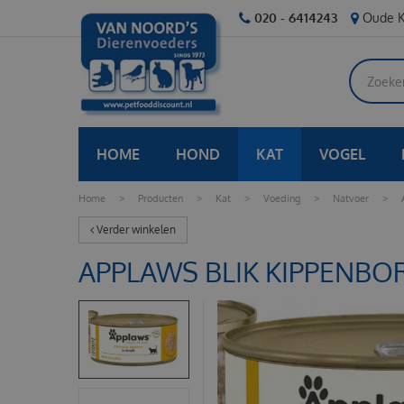
Ga
020 - 6414243
Oude K
naar
content
HOME
HOND
KAT
VOGEL
Home
>
Producten
>
Kat
>
Voeding
>
Natvoer
>
Verder winkelen
APPLAWS BLIK KIPPENBO