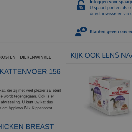
Inloggen voor spaar
U spaart punten als u 
direct inwisselen via
Klanten geven ons ee
KIJK OOK EENS NA
KOSTEN
DIERENWINKEL
 KATTENVOER 156
t, die zij met veel plezier zal eten!
tie wordt tegengegaan. Ook is er
 afwisseling. U kunt uw kat dus
uk om Applaws Blik Kippenborst
HICKEN BREAST