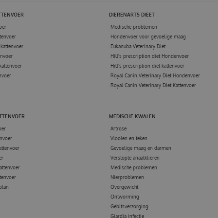
TTENVOER
DIERENARTS DIEET
oer
Medische problemen
tenvoer
Hondenvoer voor gevoelige maag
kattenvoer
Eukanuba Veterinary Diet
envoer
Hill's prescription diet Hondenvoer
kattenvoer
Hill's prescription diet kattenvoer
nvoer
Royal Canin Veterinary Diet Hondenvoer
Royal Canin Veterinary Diet Kattenvoer
ATTENVOER
MEDISCHE KWALEN
oer
Artrose
nvoer
Vlooien en teken
attenvoer
Gevoelige maag en darmen
er
Verstopte anaalklieren
attenvoer
Medische problemen
tenvoer
Nierproblemen
 plan
Overgewicht
Ontworming
Gebitsverzorging
Giardia infectie