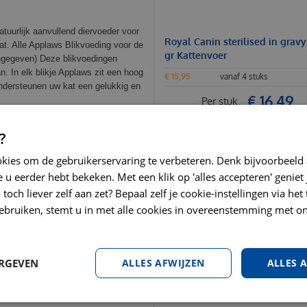
uurlijk aanvullend diervoeder voor
Royal Canin sterilised in gravy
at. Alle Applaws Blikvoeding voor de
gr Kattenvoer
angegeven) Deze blikvoedingen
n. In elk blikje Applaws zit een hoog
€
15
,
95
vanaf 4 stuks
ondersteunen uw kat een gelukkig en
€
16
,
49
Per stuk
K KIPPENBORST
BESTEL
?
okies om de gebruikerservaring te verbeteren. Denk bijvoorbeeld
 u eerder hebt bekeken. Met een klik op 'alles accepteren' geniet 
EID
toch liever zelf aan zet? Bepaal zelf je cookie-instellingen via he
ebruiken, stemt u in met alle cookies in overeenstemming met on
om het ideale gewicht van uw kat te
nze winkel in Amstelveen. Geef deze
ld voor menselijke consumptie. Vers
smaak: kip in bouillon.
ERGEVEN
ALLES AFWIJZEN
ALLES 