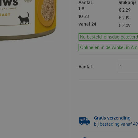
Aantal
Stukprijs
1-9
€
2
,
29
10-23
€
2
,
19
vanaf 24
€
2
,
09
Nu besteld, dinsdag geleverd
Online en in de winkel in Am
Aantal
Gratis verzending
bij besteding vanaf 49