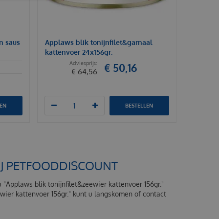
in saus
Applaws blik tonijnfilet&garnaal
kattenvoer 24x156gr.
€
50
,
16
€
64
,
56
LEN
BESTELLEN
BIJ PETFOODDISCOUNT
u "Applaws blik tonijnfilet&zeewier kattenvoer 156gr."
ewier kattenvoer 156gr." kunt u langskomen of contact