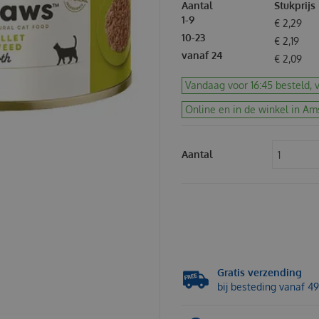
Aantal
Stukprijs
1-9
€
2
,
29
10-23
€
2
,
19
vanaf 24
€
2
,
09
Vandaag voor 16:45 besteld, v
Online en in de winkel in Am
Aantal
Gratis verzending
bij besteding vanaf 49