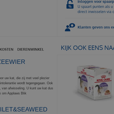
Inloggen voor spaar
U spaart punten als u 
direct inwisselen via
Klanten geven ons ee
KIJK OOK EENS NA
KOSTEN
DIERENWINKEL
ZEEWIER
or uw kat, die zij met veel plezier
lintolerantie wordt tegengegaan. Ook
, van afwisseling. U kunt uw kat dus
uk om Applaws Blik
FILET&SEAWEED