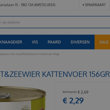
arselaan 15 - 1182 CM AMSTELVEEN
SPAARKAART
KNAAGDIER
VIS
PAARD
DIVERSEN
SALE
Applaws blik tonijnfilet&zeewier kattenvoer 156gr.
ET&ZEEWIER KATTENVOER 156GR
€
2
,
69
€
2
,
29