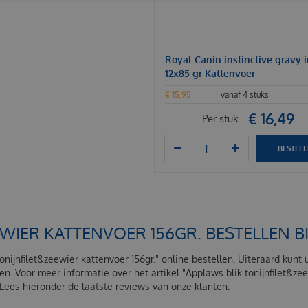
Royal Canin instinctive gravy 
12x85 gr Kattenvoer
€
15
,
95
vanaf 4 stuks
€
16
,
49
Per stuk
BESTEL
EWIER KATTENVOER 156GR. BESTELLEN 
onijnfilet&zeewier kattenvoer 156gr." online bestellen. Uiteraard kunt 
n. Voor meer informatie over het artikel "Applaws blik tonijnfilet&ze
ees hieronder de laatste reviews van onze klanten: