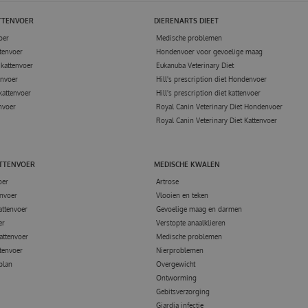
TTENVOER
DIERENARTS DIEET
oer
Medische problemen
tenvoer
Hondenvoer voor gevoelige maag
kattenvoer
Eukanuba Veterinary Diet
envoer
Hill's prescription diet Hondenvoer
kattenvoer
Hill's prescription diet kattenvoer
nvoer
Royal Canin Veterinary Diet Hondenvoer
Royal Canin Veterinary Diet Kattenvoer
ATTENVOER
MEDISCHE KWALEN
oer
Artrose
nvoer
Vlooien en teken
attenvoer
Gevoelige maag en darmen
er
Verstopte anaalklieren
attenvoer
Medische problemen
tenvoer
Nierproblemen
 plan
Overgewicht
Ontworming
Gebitsverzorging
Giardia infectie