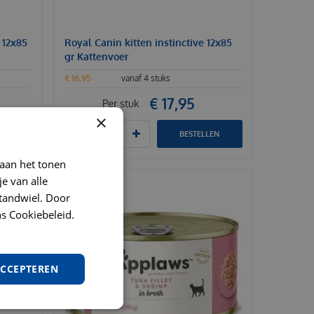
 12x85
Royal Canin kitten instinctive 12x85
gr Kattenvoer
€
16
,
95
vanaf 4 stuks
€
17
,
95
Per stuk
×
LEN
BESTELLEN
 aan het tonen
je van alle
t tandwiel. Door
s Cookiebeleid.
ACCEPTEREN