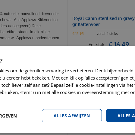
% natuurlijk aanvullend diervoeder
Royal Canin sterilised in gravy
n bevat. Alle Applaws Blikvoeding
gr Kattenvoer
anders aangegeven) Deze
et etiket staan. In elk blikje
€
15
,
95
vanaf 4 stuks
hiermee wil Applaws u ondersteunen
€
16
,
49
Per stuk
BESTEL
?
okies om de gebruikerservaring te verbeteren. Denk bijvoorbeeld
 u eerder hebt bekeken. Met een klik op 'alles accepteren' geniet 
toch liever zelf aan zet? Bepaal zelf je cookie-instellingen via he
EID
ebruiken, stemt u in met alle cookies in overeenstemming met on
om het ideale gewicht van uw kat te
nze winkel in Amstelveen. Geef deze
ld voor menselijke consumptie. Vers
ERGEVEN
ALLES AFWIJZEN
ALLES 
 smaak: tonijn en zeewier in