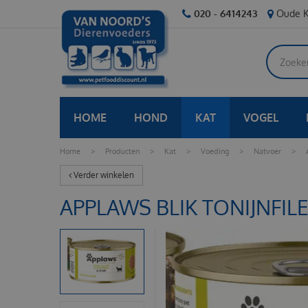
Ga
020 - 6414243
Oude K
naar
content
HOME
HOND
KAT
VOGEL
Home
>
Producten
>
Kat
>
Voeding
>
Natvoer
>
Verder winkelen
APPLAWS BLIK TONIJNFIL