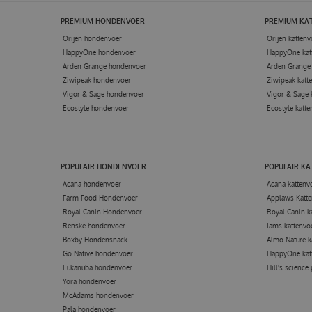
PREMIUM HONDENVOER
PREMIUM KA
Orijen hondenvoer
Orijen kattenv
HappyOne hondenvoer
HappyOne kat
Arden Grange hondenvoer
Arden Grange 
Ziwipeak hondenvoer
Ziwipeak katt
Vigor & Sage hondenvoer
Vigor & Sage 
Ecostyle hondenvoer
Ecostyle katte
POPULAIR HONDENVOER
POPULAIR K
Acana hondenvoer
Acana kattenv
Farm Food Hondenvoer
Applaws Katte
Royal Canin Hondenvoer
Royal Canin k
Renske hondenvoer
Iams kattenvo
Boxby Hondensnack
Almo Nature k
Go Native hondenvoer
HappyOne kat
Eukanuba hondenvoer
Hill's science
Yora hondenvoer
McAdams hondenvoer
Pala hondenvoer