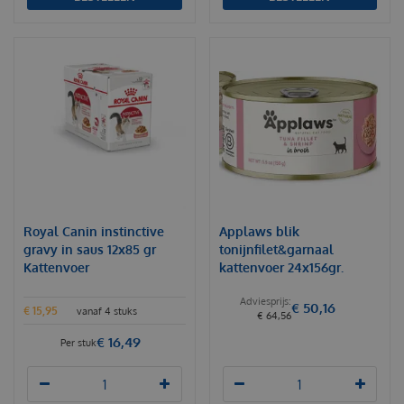
Royal Canin instinctive
Applaws blik
gravy in saus 12x85 gr
tonijnfilet&garnaal
Kattenvoer
kattenvoer 24x156gr.
€
50
,
16
€
15
,
95
vanaf 4 stuks
€
64
,
56
€
16
,
49
Per stuk