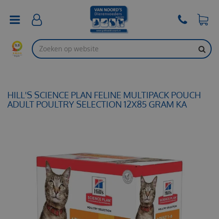
G
a
n
a
a
r
c
o
n
t
HILL'S SCIENCE PLAN FELINE MULTIPACK POUCH
e
ADULT POULTRY SELECTION 12X85 GRAM KA
n
t