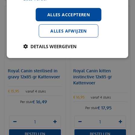
ALLES ACCEPTEREN
ALLES AFWIJZEN
DETAILS WEERGEVEN
Royal Canin sterilised in
Royal Canin kitten
gravy 12x85 gr Kattenvoer
instinctive 12x85 gr
Kattenvoer
€
15
,
95
vanaf 4 stuks
€
16
,
95
vanaf 4 stuks
€
16
,
49
Per stuk
€
17
,
95
Per stuk
BESTELLEN
BESTELLEN