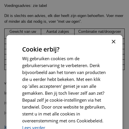
Voedingsadvies: zie tabel
Dit is slechts een advies, elk dier heeft zijn eigen behoeften. Voer meer
of minder als dat nodig is, voer “met uw ogen”.
Gewicht van uw
Aantal zakjes
Combinatie nat/droogvoer
kat (kg)
per dag
per dag
×
2
1/3 – 2 ½
1 + 20 gram
3
2 1/3 – 3 ¼
1 + 30 gram
Cookie erbij?
4
3 – 4
1 + 40 gram
5
3 1/2 – 4 3/4
1 + 50 gram
Wij gebruiken cookies om de
6
4 – 5 1/2
1 + 60 gram
gebruikerservaring te verbeteren. Denk
7+
3/4 per kg
1 + 10 per kg
bijvoorbeeld aan het tonen van producten
die u eerder hebt bekeken. Met een klik
vers water moet dagelijks ter beschikking staan!
op 'alles accepteren' geniet je van alle
gemakken. Ben jij toch liever zelf aan zet?
Inhoud: 12x85 gr
Bepaal zelf je cookie-instellingen via het
Hills sp cat mp pouch adult poultry selection 12x85 gr
tandwiel. Door onze website te gebruiken,
stemt u in met alle cookies in
Hill's sp cat mp adult pouch gevogelte 12x85 gr
overeenstemming met ons Cookiebeleid.
KIJK OOK EENS NAAR:
Lees verder