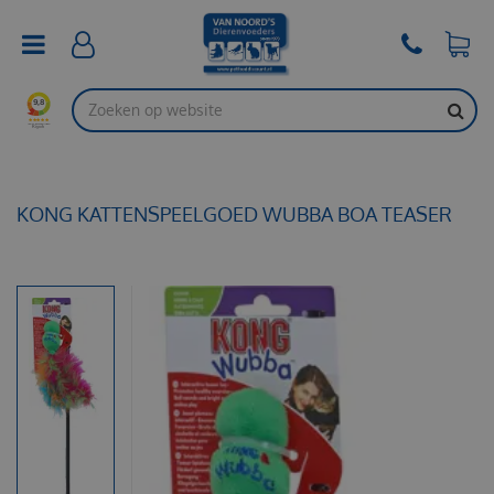
G
a
n
a
a
r
c
o
n
t
KONG KATTENSPEELGOED WUBBA BOA TEASER
e
n
t