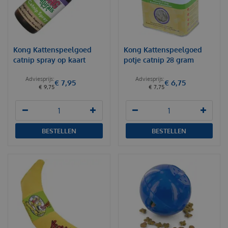
Kong Kattenspeelgoed
Kong Kattenspeelgoed
catnip spray op kaart
potje catnip 28 gram
€
7
,
95
€
6
,
75
€
9
,
75
€
7
,
75
BESTELLEN
BESTELLEN