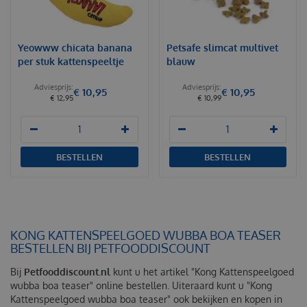
Yeowww chicata banana
Petsafe slimcat multivet
per stuk kattenspeeltje
blauw
€
10
,
95
€
10
,
95
€
12
,
95
€
10
,
99
BESTELLEN
BESTELLEN
KONG KATTENSPEELGOED WUBBA BOA TEASER
BESTELLEN BIJ PETFOODDISCOUNT
Bij
Petfooddiscount.nl
kunt u het artikel "Kong Kattenspeelgoed
wubba boa teaser" online bestellen. Uiteraard kunt u "Kong
Kattenspeelgoed wubba boa teaser" ook bekijken en kopen in