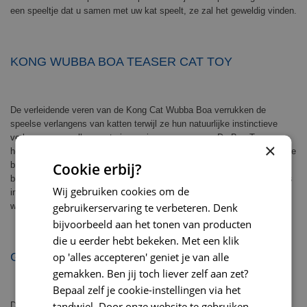
een speeltje dat u samen met uw kat speelt, ze zal het geweldig vinden.
KONG WUBBA BOA TEASER CAT TOY
De verleidende veren van de Kong Cat Wubba Boa verrukken de
speelse verlangens van katten terwijl ze hun natuurlijke instinctieve
verlangens vervullen om te jagen, jagen en vangen. De Boa Teaser
×
heeft als extra voordeel de ratel- en kreukelgeluiden die katten in extase
Cookie erbij?
brengen. Door het toegevoegde Kong Premium North American Catnip,
belonen en stimuleren deze unieke speeltjes actief spel. Het speeltje is
Wij gebruiken cookies om de
in vier kleuren verkrijgbaar (zie hieronder), geef bij uw bestelling aan
gebruikerservaring te verbeteren. Denk
welke kleur uw voorkeur heeft.
bijvoorbeeld aan het tonen van producten
die u eerder hebt bekeken. Met een klik
op 'alles accepteren' geniet je van alle
GEBRUIKSADVIES EN VEILIGHEID
gemakken. Ben jij toch liever zelf aan zet?
Bepaal zelf je cookie-instellingen via het
tandwiel. Door onze website te gebruiken,
Dit kattenspeeltje is sterk maar niet onverwoestbaar, houd toezicht als