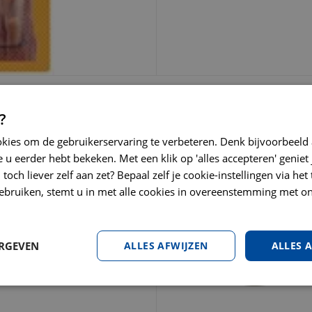
KIJK OOK EENS NA
KOSTEN
DIERENWINKEL
?
okies om de gebruikerservaring te verbeteren. Denk bijvoorbeeld
 u eerder hebt bekeken. Met een klik op 'alles accepteren' geniet 
toch liever zelf aan zet? Bepaal zelf je cookie-instellingen via he
kloppen! Deze vleesstick
ebruiken, stemt u in met alle cookies in overeenstemming met on
eke en lekkere smaak, heerlijke
erwennerij, beloning, of gewoon
ERGEVEN
ALLES AFWIJZEN
ALLES 
erveringsmiddelen, geen