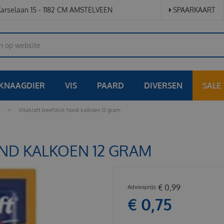
arselaan 15 - 1182 CM AMSTELVEEN
SPAARKAART
KNAAGDIER
VIS
PAARD
DIVERSEN
SALE
s
>
Vitakraft beefstick hond kalkoen 12 gram
OND KALKOEN 12 GRAM
€
0
,
99
€
0
,
75