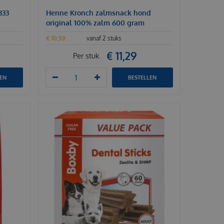
333
Henne Kronch zalmsnack hond
original 100% zalm 600 gram
€
10
,
59
vanaf 2 stuks
€
11
,
29
Per stuk
LEN
BESTELLEN