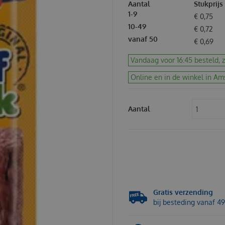
Aantal
Stukprijs
1-9
€
0
,
75
10-49
€
0
,
72
vanaf 50
€
0
,
69
Vandaag voor 16:45 besteld, 
Online en in de winkel in Am
Aantal
Gratis verzending
bij besteding vanaf 49