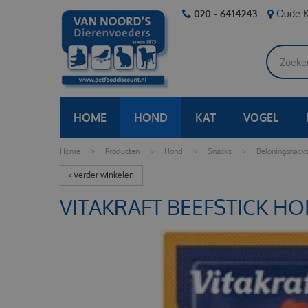
Ga
020 - 6414243
Oude K
naar
content
HOME
HOND
KAT
VOGEL
Home
>
Producten
>
Hond
>
Snacks
>
Beloningsnack
Verder winkelen
VITAKRAFT BEEFSTICK H