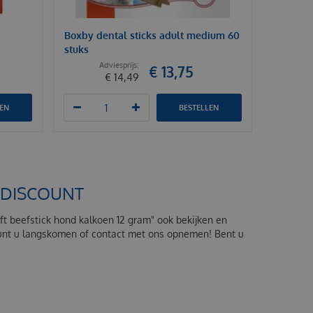
Boxby dental sticks adult medium 60
stuks
€
13
,
75
€
14
,
49
LEN
BESTELLEN
ODDISCOUNT
aft beefstick hond kalkoen 12 gram" ook bekijken en
 kunt u langskomen of contact met ons opnemen! Bent u