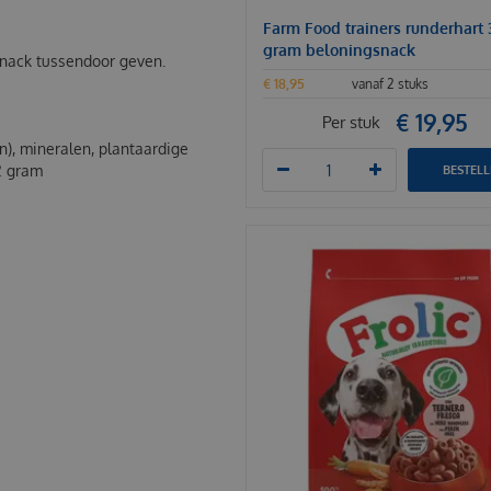
Farm Food trainers runderhart 
gram beloningsnack
 snack tussendoor geven.
€
18
,
95
vanaf 2 stuks
€
19
,
95
Per stuk
n), mineralen, plantaardige
2 gram
BESTEL