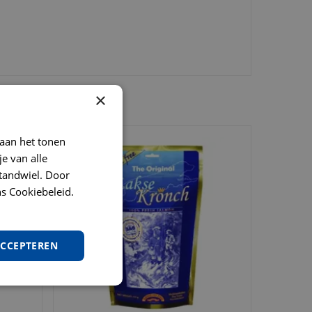
×
AR:
 aan het tonen
je van alle
t tandwiel. Door
s Cookiebeleid.
ACCEPTEREN