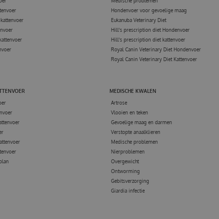
oer
Medische problemen
tenvoer
Hondenvoer voor gevoelige maag
kattenvoer
Eukanuba Veterinary Diet
envoer
Hill's prescription diet Hondenvoer
kattenvoer
Hill's prescription diet kattenvoer
nvoer
Royal Canin Veterinary Diet Hondenvoer
Royal Canin Veterinary Diet Kattenvoer
ATTENVOER
MEDISCHE KWALEN
oer
Artrose
nvoer
Vlooien en teken
attenvoer
Gevoelige maag en darmen
er
Verstopte anaalklieren
attenvoer
Medische problemen
tenvoer
Nierproblemen
 plan
Overgewicht
Ontworming
Gebitsverzorging
Giardia infectie