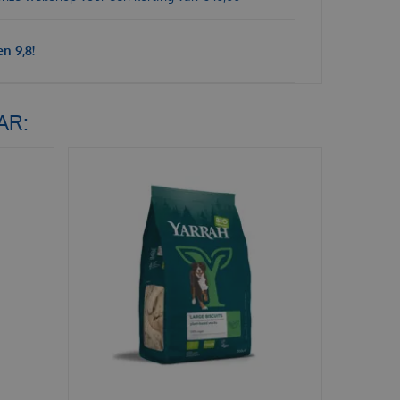
n 9,8!
AR: