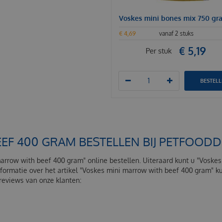
Voskes mini bones mix 750 gr
€
4
,
69
vanaf 2 stuks
€
5
,
19
Per stuk
BESTEL
EF 400 GRAM BESTELLEN BIJ PETFOOD
marrow with beef 400 gram" online bestellen. Uiteraard kunt u "Voske
nformatie over het artikel "Voskes mini marrow with beef 400 gram" 
 reviews van onze klanten: