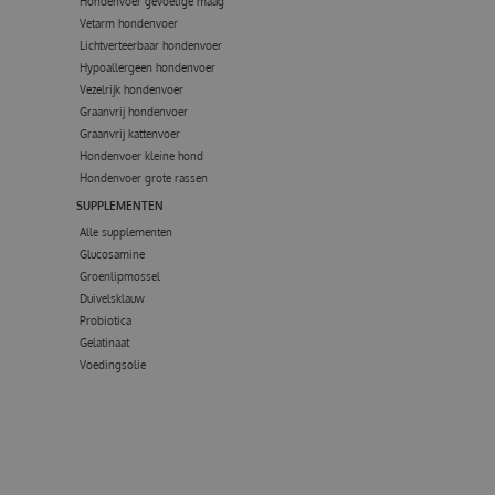
Hondenvoer gevoelige maag
Vetarm hondenvoer
Lichtverteerbaar hondenvoer
Hypoallergeen hondenvoer
Vezelrijk hondenvoer
Graanvrij hondenvoer
Graanvrij kattenvoer
Hondenvoer kleine hond
Hondenvoer grote rassen
SUPPLEMENTEN
Alle supplementen
Glucosamine
Groenlipmossel
Duivelsklauw
Probiotica
Gelatinaat
Voedingsolie