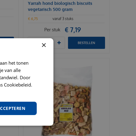
Yarrah hond biologisch biscuits
vegetarisch 500 gram
€
6
,
75
vanaf 3 stuks
€
7
,
19
Per stuk
×
LEN
BESTELLEN
 aan het tonen
je van alle
t tandwiel. Door
s Cookiebeleid.
ACCEPTEREN