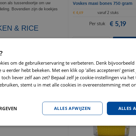
woon als tussendoortje om uw
Voskes maxi bones 750 gram
deling. Bovendien zijn de koekjes
€
4
,
69
vanaf 2 stuks
€
5
,
19
Per stuk
EN & RICE
BESTEL
ducten (rund 4%), plantaardige
?
Ruw eiwit 12%, ruw vet 10%, ruwe as
okies om de gebruikerservaring te verbeteren. Denk bijvoorbeeld
 u eerder hebt bekeken. Met een klik op 'alles accepteren' geniet 
EID
toch liever zelf aan zet? Bepaal zelf je cookie-instellingen via he
ebruiken, stemt u in met alle cookies in overeenstemming met on
. Geef deze beloning in verhouding
 behouden. Raadpleeg bij twijfel de
r moet dagelijks ter beschikking
e en indien mogelijk donkere
ERGEVEN
ALLES AFWIJZEN
ALLES 
jke consumptie. Inhoud: 400 gram,