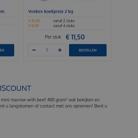
am
Voskes koekjesix 2 kg
€
10
,
95
vanaf 2 stuks
€
9
,
99
vanaf 4 stuks
€
11
,
50
Per stuk
LEN
BESTELLEN
DISCOUNT
s mini marrow with beef 400 gram" ook bekijken en
kunt u langskomen of contact met ons opnemen! Bent u