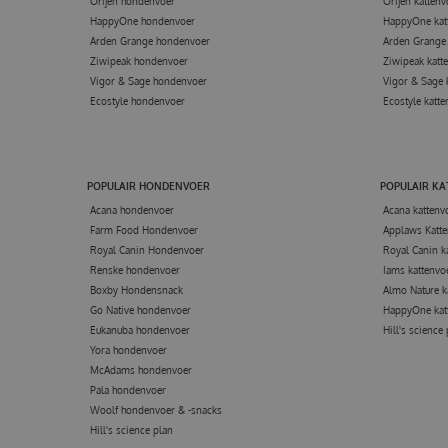
Orijen hondenvoer
Orijen kattenv
HappyOne hondenvoer
HappyOne kat
Arden Grange hondenvoer
Arden Grange 
Ziwipeak hondenvoer
Ziwipeak katt
Vigor & Sage hondenvoer
Vigor & Sage 
Ecostyle hondenvoer
Ecostyle katte
POPULAIR HONDENVOER
POPULAIR K
Acana hondenvoer
Acana kattenv
Farm Food Hondenvoer
Applaws Katte
Royal Canin Hondenvoer
Royal Canin k
Renske hondenvoer
Iams kattenvo
Boxby Hondensnack
Almo Nature k
Go Native hondenvoer
HappyOne kat
Eukanuba hondenvoer
Hill's science
Yora hondenvoer
McAdams hondenvoer
Pala hondenvoer
Woolf hondenvoer & -snacks
Hill's science plan