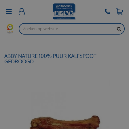
G
a
n
a
a
r
c
o
n
t
ABBY NATURE 100% PUUR KALFSPOOT
e
GEDROOGD
n
t