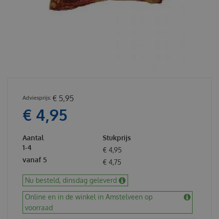
€
5
,
95
€
4
,
95
Aantal
Stukprijs
1-4
€
4
,
95
vanaf 5
€
4
,
75
Nu besteld, dinsdag geleverd
Online en in de winkel in Amstelveen op
voorraad