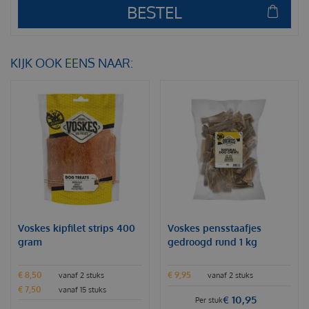
KIJK OOK EENS NAAR:
Voskes kipfilet strips 400
Voskes pensstaafjes
gram
gedroogd rund 1 kg
€
8
,
50
€
9
,
95
vanaf 2 stuks
vanaf 2 stuks
€
7
,
50
vanaf 15 stuks
€
10
,
95
Per stuk