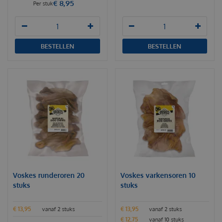
€
8
,
95
Per stuk
BESTELLEN
BESTELLEN
Voskes runderoren 20
Voskes varkensoren 10
stuks
stuks
€
13
,
95
€
13
,
95
vanaf 2 stuks
vanaf 2 stuks
€
12
,
75
vanaf 10 stuks