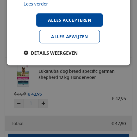
Lees verder
Nylabone big chew beef bone kipsmaak
23+ kg
ALLES ACCEPTEREN
€
27
,
95
€
34
,
95
ALLES AFWIJZEN
€
0
,
00
DETAILS WEERGEVEN
Eukanuba dog breed specific german
shepherd 12 kg Hondenvoer
€
42
,
95
€
67
,
79
€
42
,
95
Totaal
€
47
,
90