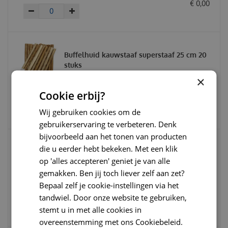
€
0
,
00
Buffelhuid kauwstaaf superstaaf 25 cm 20
stuks
×
Cookie erbij?
€
19
,
95
€
24
,
95
€
0
,
00
Wij gebruiken cookies om de
gebruikerservaring te verbeteren. Denk
bijvoorbeeld aan het tonen van producten
die u eerder hebt bekeken. Met een klik
Pawfect chew himalayan cheese yak
op 'alles accepteren' geniet je van alle
melk extra large bars 180 gram
gemakken. Ben jij toch liever zelf aan zet?
Bepaal zelf je cookie-instellingen via het
€
8
,
95
€
11
,
50
tandwiel. Door onze website te gebruiken,
€
0
,
00
stemt u in met alle cookies in
overeenstemming met ons Cookiebeleid.