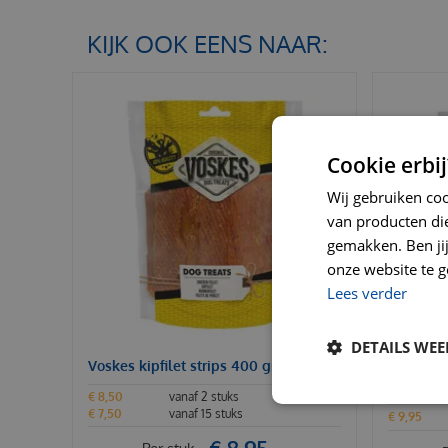
KIJK OOK EENS NAAR:
Cookie erbij
Wij gebruiken co
van producten die
gemakken. Ben jij 
onze website te g
Lees verder
DETAILS WE
Voskes kipfilet strips 400 gram
Voskes p
kg
€
8
,
50
vanaf 2 stuks
€
7
,
50
vanaf 15 stuks
€
9
,
95