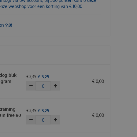
inlogt via uw account, bij 500 punten kunt u deze
 onze webshop voor een korting van € 10,00
n 9,8!
dog blik
€
3
,
25
€
3
,
49
 gram
€
0
,
00
training
€
3
,
25
€
3
,
49
ain free 80
€
0
,
00