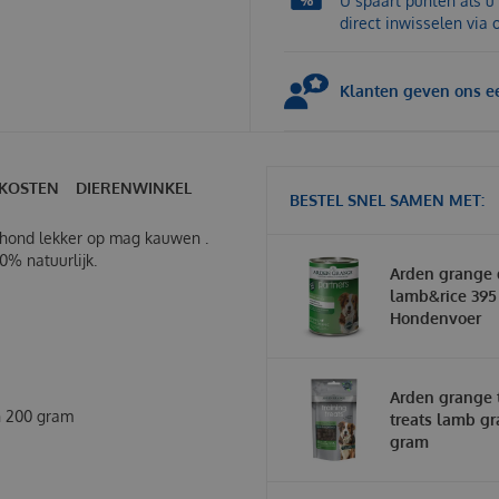
U spaart punten als u 
direct inwisselen via
Klanten geven ons ee
KOSTEN
DIERENWINKEL
BESTEL SNEL SAMEN MET:
 hond lekker op mag kauwen .
0% natuurlijk.
Arden grange 
lamb&rice 395
Hondenvoer
Arden grange 
n 200 gram
treats lamb gr
gram