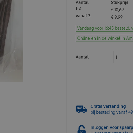
Aantal
Stukprijs
1-2
€
10
,
69
vanaf 3
€
9
,
99
Vandaag voor 16:45 besteld, v
Online en in de winkel in Am
Aantal
Gratis verzending
bij besteding vanaf 49
Inloggen voor spaar