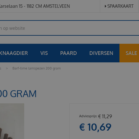
arselaan 15 - 1182 CM AMSTELVEEN
SPAARKAART
KNAAGDIER
VIS
PAARD
DIVERSEN
SALE
s
>
Barf-time lamspezen 200 gram
00 GRAM
€
11
,
29
€
10
,
69