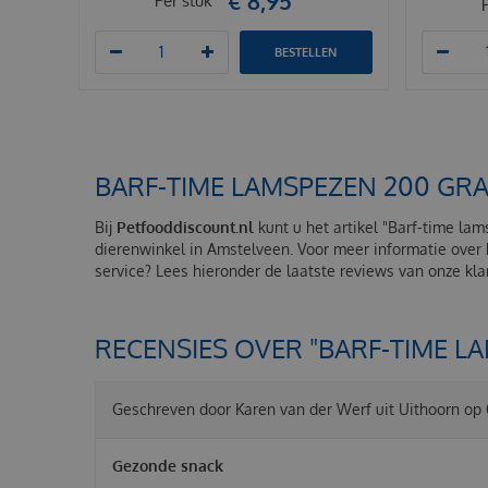
€
8
,
95
Per stuk
BESTELLEN
BARF-TIME LAMSPEZEN 200 GR
Bij
Petfooddiscount.nl
kunt u het artikel "Barf-time la
dierenwinkel in Amstelveen. Voor meer informatie over
service? Lees hieronder de laatste reviews van onze kl
RECENSIES OVER "BARF-TIME L
Geschreven door
Karen van der Werf
uit Uithoorn op
Gezonde snack