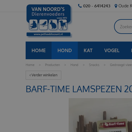
Ga
020 - 6414243
Oude K
naar
content
HOME
HOND
KAT
VOGEL
Home
>
Producten
>
Hond
>
Snacks
>
Gedroogd vlee
Verder winkelen
BARF-TIME LAMSPEZEN 2