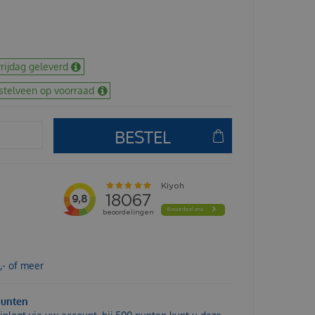
rijdag geleverd
stelveen op voorraad
,- of meer
punten