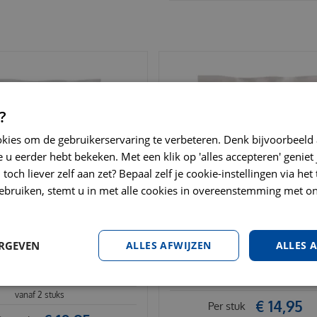
?
okies om de gebruikerservaring te verbeteren. Denk bijvoorbeeld
 u eerder hebt bekeken. Met een klik op 'alles accepteren' geniet 
toch liever zelf aan zet? Bepaal zelf je cookie-instellingen via he
ebruiken, stemt u in met alle cookies in overeenstemming met on
ERGEVEN
ALLES AFWIJZEN
ALLES 
ensstaafjes gedroogd rund 1
Voskes runderoren 20 stuks
€
13
,
95
vanaf 2 stuks
vanaf 2 stuks
€
14
,
95
Per stuk