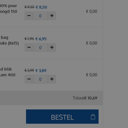
00% puur
€
8
,
50
€
9
,
50
oogd 150
€
0
,
00
 bag
€
6
,
95
€
7
,
95
uks (8x15)
€
0
,
00
d blik
€
3
,
89
€
3
,
99
 lam 400
€
0
,
00
Totaal
€
10
,
69