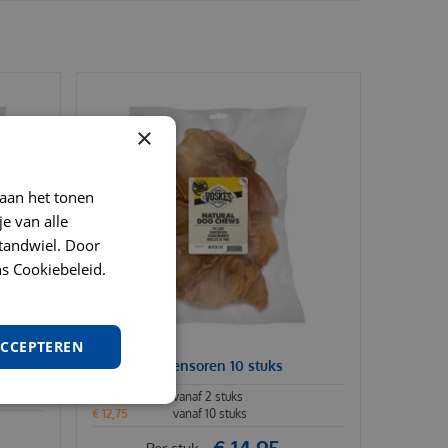
×
 aan het tonen
je van alle
t tandwiel. Door
s Cookiebeleid.
ACCEPTEREN
Voskes varkensoren 10 stuks
€
13
,
95
vanaf 2 stuks
€
12
,
75
vanaf 10 stuks