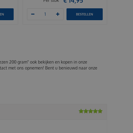
€
14
,
95
Per stuk
LEN
BESTELLEN
pezen 200 gram" ook bekijken en kopen in onze
ontact met ons opnemen! Bent u benieuwd naar onze