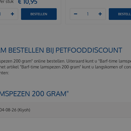
€
10
,
95
Per stuk
BESTELLEN
BESTEL
AM BESTELLEN BIJ PETFOODDISCOUNT
mspezen 200 gram" online bestellen. Uiteraard kunt u "Barf-time lams
 het artikel "Barf-time lamspezen 200 gram" kunt u langskomen of c
anten:
AMSPEZEN 200 GRAM"
04-08-26
(Kiyoh)