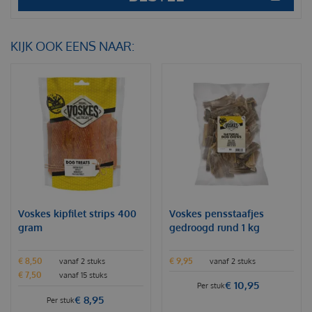
KIJK OOK EENS NAAR:
Voskes kipfilet strips 400
Voskes pensstaafjes
gram
gedroogd rund 1 kg
€
8
,
50
€
9
,
95
vanaf 2 stuks
vanaf 2 stuks
€
7
,
50
vanaf 15 stuks
€
10
,
95
Per stuk
€
8
,
95
Per stuk