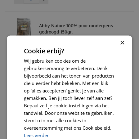
Abby Nature 100% puur runderpens
gedroogd 150gr.
×
€
4
,
75
Cookie erbij?
€
5
,
75
€
0
,
00
Wij gebruiken cookies om de
gebruikerservaring te verbeteren. Denk
bijvoorbeeld aan het tonen van producten
die u eerder hebt bekeken. Met een klik
Abby Nature 100% puur rundvlees
op 'alles accepteren' geniet je van alle
gedroogd 150 gram
gemakken. Ben jij toch liever zelf aan zet?
Bepaal zelf je cookie-instellingen via het
€
7
,
49
€
9
,
75
tandwiel. Door onze website te gebruiken,
€
0
,
00
stemt u in met alle cookies in
overeenstemming met ons Cookiebeleid.
Lees verder