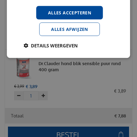
Becopets beco bag geurloos 120 stuks
(8x15) Poepzakjes
ALLES ACCEPTEREN
€
6
,
95
€
7
,
95
ALLES AFWIJZEN
€
0
,
00
DETAILS WEERGEVEN
Dr.Clauder hond blik sensible puur rund
400 gram
€
3
,
89
€
3
,
99
€
3
,
89
Totaal
€
7
,
88