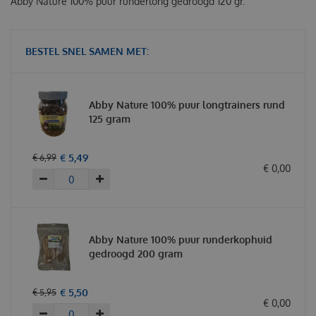
Abby Nature 100% puur runderlong gedroogd 120 gr.
BESTEL SNEL SAMEN MET:
Abby Nature 100% puur longtrainers rund
125 gram
€
5
,
49
€
6
,
99
€
0
,
00
Abby Nature 100% puur runderkophuid
gedroogd 200 gram
€
5
,
50
€
5
,
95
€
0
,
00