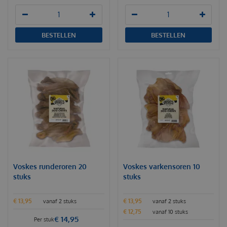
BESTELLEN
BESTELLEN
Voskes runderoren 20
Voskes varkensoren 10
stuks
stuks
€
13
,
95
€
13
,
95
vanaf 2 stuks
vanaf 2 stuks
€
12
,
75
vanaf 10 stuks
€
14
,
95
Per stuk