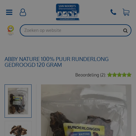
G
a
n
a
a
r
c
o
n
t
ABBY NATURE 100% PUUR RUNDERLONG
e
GEDROOGD 120 GRAM
n
Beoordeling (2):
t