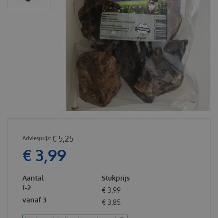
€
5
,
25
€
3
,
99
Aantal
Stukprijs
1-2
€
3
,
99
vanaf 3
€
3
,
85