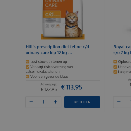
Hill's prescription diet feline c/d
Royal can
urinary care kip 12 kg …
s/o 7 kg
Lost struviet-stenen op
Oplosse
Verlaagt risico vorming van
Urineve
calcuimoxalaatstenen
Laag ma
Voor een gezonde blaas
€
113
,
95
€
122
,
95
BESTELLEN