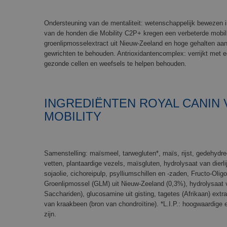
Ondersteuning van de mentaliteit: wetenschappelijk bewezen i
van de honden die Mobility C2P+ kregen een verbeterde mobil
groenlipmosselextract uit Nieuw-Zeeland en hoge gehalten a
gewrichten te behouden. Antrioxidantencomplex: verrijkt met
gezonde cellen en weefsels te helpen behouden.
INGREDIËNTEN ROYAL CANIN 
MOBILITY
Samenstelling: maïsmeel, tarwegluten*, maïs, rijst, gedehydree
vetten, plantaardige vezels, maïsgluten, hydrolysaat van dierlij
sojaolie, cichoreipulp, psylliumschillen en -zaden, Fructo-Oli
Groenlipmossel (GLM) uit Nieuw-Zeeland (0,3%), hydrolysaat 
Sacchariden), glucosamine uit gisting, tagetes (Afrikaan) extra
van kraakbeen (bron van chondroïtine). *L.I.P.: hoogwaardige e
zijn.