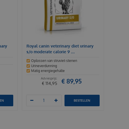
nary
Royal canin veterinary diet urinary
s/o moderate calorie 9 …
Oplossen van struviet-stenen
Urineverdunning
Matig energiegehalte
€
89
,
95
€
114
,
95
LEN
BESTELLEN