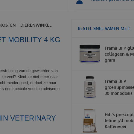
KOSTEN
DIERENWINKEL
BESTEL SNEL SAMEN MET:
T MOBILITY 4 KG
Frama BFP glu
collageen & 
gram
ersteuning van de gewrichten van
 ze veel? Klimt ze niet meer naar
Frama BFP
acht minder goed, of doet ze haar
groenlipmosse
rts een speciale voeding adviseren
30 monodosis 
Hill's prescrip
IN VETERINARY
feline j/d mobi
Kattenvoer