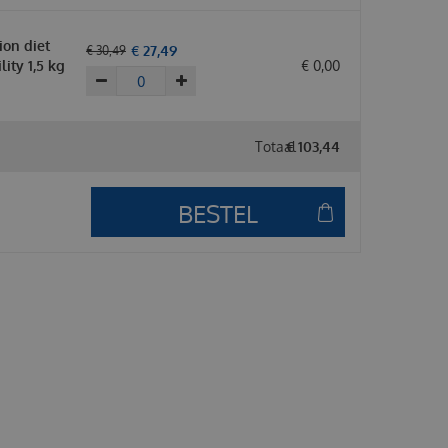
tion diet
€
27
,
49
€
30
,
49
lity 1,5 kg
€
0
,
00
Totaal
€
103
,
44