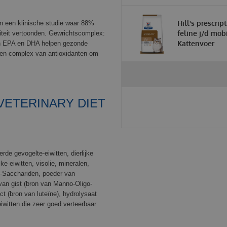
Hill's prescrip
n een klinische studie waar 88%
feline j/d mobi
iteit vertoonden. Gewrichtscomplex:
Kattenvoer
an EPA en DHA helpen gezonde
 een complex van antioxidanten om
VETERINARY DIET
rde gevogelte-eiwitten, dierlijke
ke eiwitten, visolie, mineralen,
go-Sacchariden, poeder van
van gist (bron van Manno-Oligo-
ct (bron van luteïne), hydrolysaat
iwitten die zeer goed verteerbaar