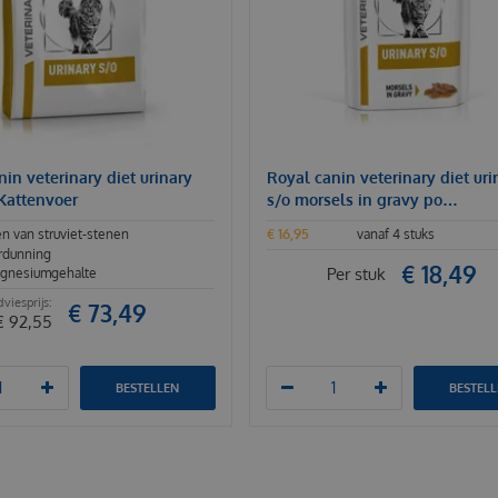
in veterinary diet urinary
Royal canin veterinary diet uri
 Kattenvoer
s/o morsels in gravy po…
n van struviet-stenen
€
16
,
95
vanaf 4 stuks
rdunning
€
18
,
49
Per stuk
gnesiumgehalte
€
73
,
49
€
92
,
55
BESTELLEN
BESTEL