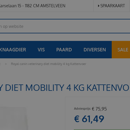
arselaan 15 - 1182 CM AMSTELVEEN
SPAARKAART
KNAAGDIER
VIS
PAARD
DIVERSEN
SALE
t
>
Royal canin veterinary diet mobility 4 kg Kattenvoer
 DIET MOBILITY 4 KG KATTENV
€
75
,
95
€
61
,
49