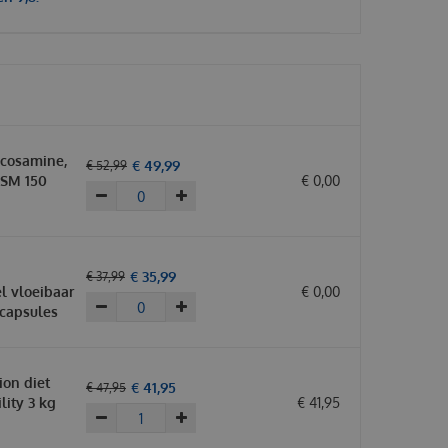
cosamine,
€
49
,
99
€
52
,
99
MSM 150
€
0
,
00
€
35
,
99
€
37
,
99
l vloeibaar
€
0
,
00
capsules
tion diet
€
41
,
95
€
47
,
95
lity 3 kg
€
41
,
95