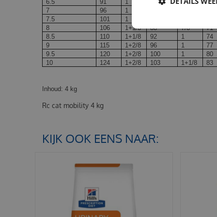
DETAILS WE
6.5
91
1
76
6/8
61
7
96
1
80
7/8
64
7.5
101
1
84
7/8
67
8
106
1+1/8
88
7/8
71
8.5
110
1+1/8
92
1
74
9
115
1+2/8
96
1
77
9.5
120
1+2/8
100
1
80
10
124
1+2/8
103
1+1/8
83
Inhoud: 4 kg
Rc cat mobility 4 kg
KIJK OOK EENS NAAR: