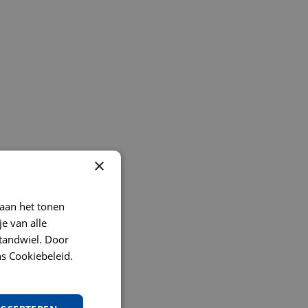
×
 aan het tonen
je van alle
t tandwiel. Door
s Cookiebeleid.