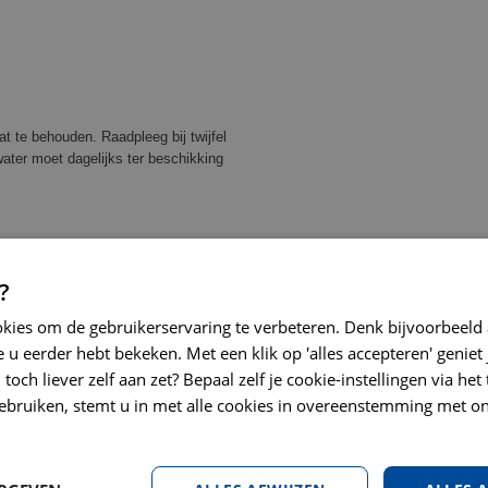
t te behouden. Raadpleeg bij twijfel
ater moet dagelijks ter beschikking
rgewicht
-
?
m
cup(s)
2/8
okies om de gebruikerservaring te verbeteren. Denk bijvoorbeeld
3/8
 u eerder hebt bekeken. Met een klik op 'alles accepteren' geniet 
3/8
3/8
toch liever zelf aan zet? Bepaal zelf je cookie-instellingen via he
4/8
ebruiken, stemt u in met alle cookies in overeenstemming met on
4/8
4/8
5/8
5/8