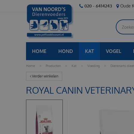
Ga
020 - 6414243
Oude K
naar
content
HOME
HOND
KAT
VOGEL
Home
>
Producten
>
Kat
>
Voeding
>
Dierenarts diee
Verder winkelen
ROYAL CANIN VETERINARY