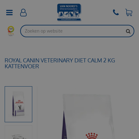
G
a
n
a
a
r
c
o
n
t
ROYAL CANIN VETERINARY DIET CALM 2 KG
e
KATTENVOER
n
t