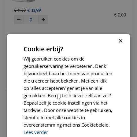
€
33
,
99
€
41
,
50
€
0
,
00
×
Cookie erbij?
Feliway optimum navulflacon 48 ml.
Wij gebruiken cookies om de
gebruikerservaring te verbeteren. Denk
€
29
,
95
€
36
,
97
bijvoorbeeld aan het tonen van producten
€
0
,
00
die u eerder hebt bekeken. Met een klik
op 'alles accepteren' geniet je van alle
gemakken. Ben jij toch liever zelf aan zet?
Bepaal zelf je cookie-instellingen via het
Puur matatabi cat chew sticks 2 st
tandwiel. Door onze website te gebruiken,
stemt u in met alle cookies in
overeenstemming met ons Cookiebeleid.
€
2
,
99
€
3
,
50
Lees verder
€
0
,
00