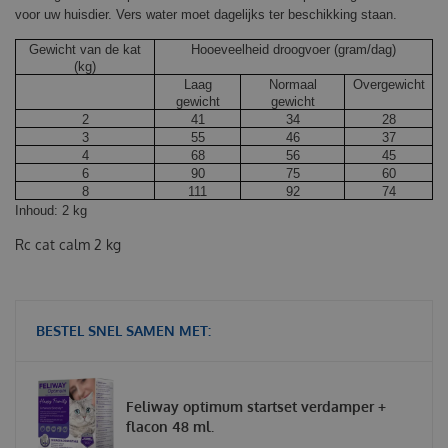
voor uw huisdier. Vers water moet dagelijks ter beschikking staan.
Gewicht van de kat
Hooeveelheid droogvoer (gram/dag)
(kg)
Laag
Normaal
Overgewicht
gewicht
gewicht
2
41
34
28
3
55
46
37
4
68
56
45
6
90
75
60
8
111
92
74
Inhoud: 2 kg
Rc cat calm 2 kg
BESTEL SNEL SAMEN MET:
Feliway optimum startset verdamper +
flacon 48 ml.