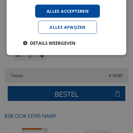
ALLES ACCEPTEREN
Frama BFP rustmix valeriaan complex 75
ALLES AFWIJZEN
gram
DETAILS WEERGEVEN
€
17
,
99
€
19
,
99
€
0
,
00
Totaal
€
37
,
95
KIJK OOK EENS NAAR: