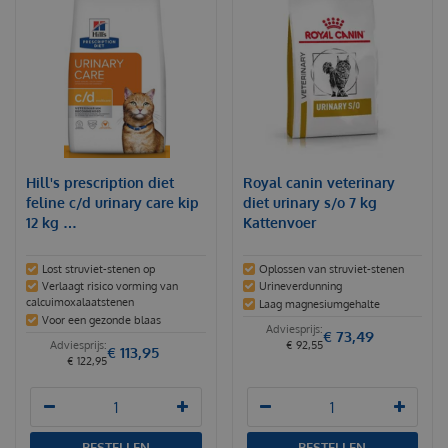
Hill's prescription diet
Royal canin veterinary
feline c/d urinary care kip
diet urinary s/o 7 kg
12 kg …
Kattenvoer
Lost struviet-stenen op
Oplossen van struviet-stenen
Verlaagt risico vorming van
Urineverdunning
calcuimoxalaatstenen
Laag magnesiumgehalte
Voor een gezonde blaas
€
73
,
49
€
92
,
55
€
113
,
95
€
122
,
95
BESTELLEN
BESTELLEN