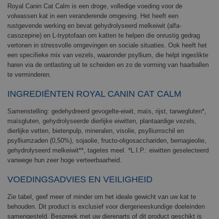
Royal Canin Cat Calm is een d
roge, volledige voeding voor de
volwassen kat in een veranderende omgeving.
Het heeft een
rustgevende werking en bevat gehydrolyseerd melkeiwit (alfa-
casozepine) en L-tryptofaan om katten te helpen die onrustig gedrag
vertonen in stressvolle omgevingen en sociale situaties. Ook heeft het
een specifieke mix van vezels, waaronder psyllium, die helpt ingeslikte
haren via de ontlasting uit te scheiden en zo de vorming van haarballen
te verminderen.
INGREDIËNTEN ROYAL CANIN CAT CALM
Samenstelling: gedehydreerd gevogelte-eiwit, maïs, rijst, tarwegluten*,
maïsgluten, gehydrolyseerde dierlijke eiwitten, plantaardige vezels,
dierlijke vetten, bietenpulp, mineralen, visolie, psylliumschil en
psylliumzaden (0,50%), sojaolie, fructo-oligosacchariden, bernagieolie,
gehydrolyseerd melkeiwit**, tagetes meel. *L.I.P.: eiwitten geselecteerd
vanwege hun zeer hoge verteerbaarheid.
VOEDINGSADVIES EN VEILIGHEID
Zie tabel, geef meer of minder om het ideale gewicht van uw kat te
behouden. Dit product is exclusief voor diergeneeskundige doeleinden
samengesteld. Bespreek met uw dierenarts of dit product geschikt is