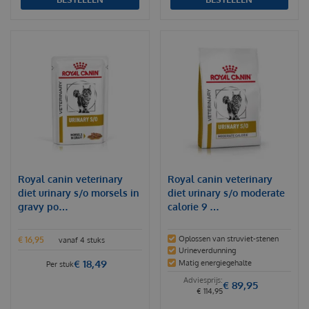
Royal canin veterinary
Royal canin veterinary
diet urinary s/o morsels in
diet urinary s/o moderate
gravy po…
calorie 9 …
Oplossen van struviet-stenen
€
16
,
95
vanaf 4 stuks
Urineverdunning
€
18
,
49
Matig energiegehalte
Per stuk
€
89
,
95
€
114
,
95