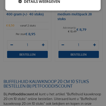
DETAILS WEERGEVEN
Voskes rawhide kip twist
Pedigree dentastix
400 gram (+/- 40 stuks)
medium multipack 28
stuks
€
8
,
50
vanaf 2 stuks
€
8
,
79
€
10
,
49
€
8
,
95
Per stuk
BESTELLEN
BESTELLEN
BUFFELHUID KAUWKNOOP 20 CM 10 STUKS
BESTELLEN BIJ PETFOODDISCOUNT
Bij
Petfooddiscount.nl
kunt u het artikel "Buffelhuid kauwknoop
20 cm 10 stuks" online bestellen. Uiteraard kunt u "Buffelhuid
kauwknoop 20 cm 10 stuks" ook bekijken en kopen in onze