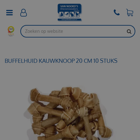
G
a
n
a
a
r
c
o
n
t
BUFFELHUID KAUWKNOOP 20 CM 10 STUKS
e
n
t