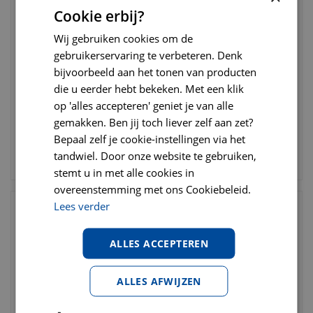
Cookie erbij?
Buffelhuid kauwstaaf
Buffelhuid kauwstaaf
Wij gebruiken cookies om de
superstaaf 25 cm 20 stuks
superstaaf half 13 cm 50
gebruikerservaring te verbeteren. Denk
stuks
bijvoorbeeld aan het tonen van producten
€
19
,
95
€
24
,
95
die u eerder hebt bekeken. Met een klik
€
19
,
95
€
22
,
95
op 'alles accepteren' geniet je van alle
gemakken. Ben jij toch liever zelf aan zet?
Bepaal zelf je cookie-instellingen via het
tandwiel. Door onze website te gebruiken,
BESTELLEN
BESTELLEN
stemt u in met alle cookies in
overeenstemming met ons Cookiebeleid.
Lees verder
ALLES ACCEPTEREN
ALLES AFWIJZEN