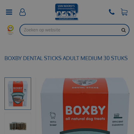
G
a
n
a
a
r
c
o
n
t
BOXBY DENTAL STICKS ADULT MEDIUM 30 STUKS
e
n
t