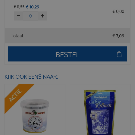
€
10
,
29
€
11
,
55
€
0
,
00
Totaal
€
7
,
09
KIJK OOK EENS NAAR: