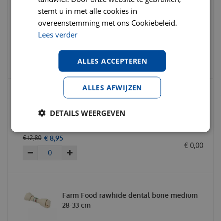
Farm Food rawhide donut medium 5'/ 12
stemt u in met alle cookies in
cm
overeenstemming met ons Cookiebeleid.
Lees verder
€
6
,
39
€
7
,
15
€
0
,
00
ALLES ACCEPTEREN
ALLES AFWIJZEN
Voskes rawhide kip twist 400 gram (+/-
40 stuks)
DETAILS WEERGEVEN
€
8
,
95
€
12
,
80
€
0
,
00
Farm Food rawhide dental bone medium
28-33 cm