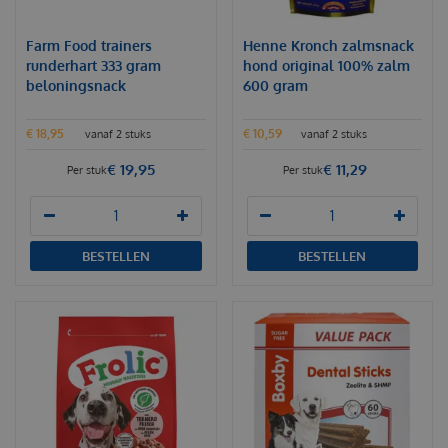
Farm Food trainers
Henne Kronch zalmsnack
runderhart 333 gram
hond original 100% zalm
beloningsnack
600 gram
€
18
,
95
€
10
,
59
vanaf 2 stuks
vanaf 2 stuks
€
19
,
95
€
11
,
29
Per stuk
Per stuk
BESTELLEN
BESTELLEN