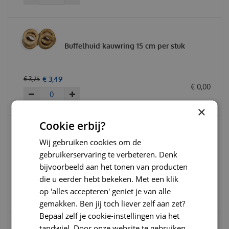
Buffelhuid kauwring 15 cm per stuk
€
3
,
49
€
3
,
75
€
0
,
00
×
Cookie erbij?
Abby Nature 100% puur bullepees 15 cm
Wij gebruiken cookies om de
(per stuk)
gebruikerservaring te verbeteren. Denk
bijvoorbeeld aan het tonen van producten
€
3
,
59
€
3
,
99
die u eerder hebt bekeken. Met een klik
€
0
,
00
op 'alles accepteren' geniet je van alle
gemakken. Ben jij toch liever zelf aan zet?
Bepaal zelf je cookie-instellingen via het
tandwiel. Door onze website te gebruiken,