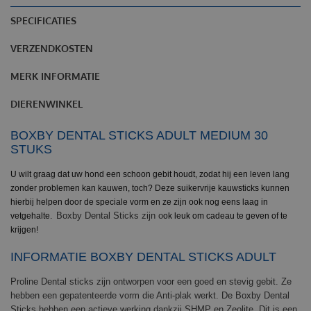
SPECIFICATIES
VERZENDKOSTEN
MERK INFORMATIE
DIERENWINKEL
BOXBY DENTAL STICKS ADULT MEDIUM 30
STUKS
U wilt graag dat uw hond een schoon gebit houdt, zodat hij een leven lang
zonder problemen kan kauwen, toch? Deze suikervrije kauwsticks kunnen
hierbij helpen door de speciale vorm en ze zijn ook nog eens laag in
Boxby Dental Sticks zijn o
vetgehalte.
ok leuk om cadeau te geven of te
krijgen!
INFORMATIE BOXBY DENTAL STICKS ADULT
Proline Dental sticks zijn ontworpen voor een goed en stevig gebit. Ze
hebben een gepatenteerde vorm die Anti-plak werkt. De Boxby Dental
Sticks hebben een actieve werking dankzij SHMP en Zeolite. Dit is een