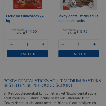
Frolic met rundvlees 2,6
Boxby dental sticks adult
kg
medium 60 stuks
€
14
,
50
€
13
,
75
€
14
,
99
€
14
,
49
BESTELLEN
BESTELLEN
BOXBY DENTAL STICKS ADULT MEDIUM 30 STUKS
BESTELLEN BIJ PETFOODDISCOUNT
Bij
Petfooddiscount.nl
kunt u het artikel "Boxby dental sticks
adult medium 30 stuks" online bestellen. Uiteraard kunt u
"Boxby dental sticks adult medium 30 stuks" ook bekijken en