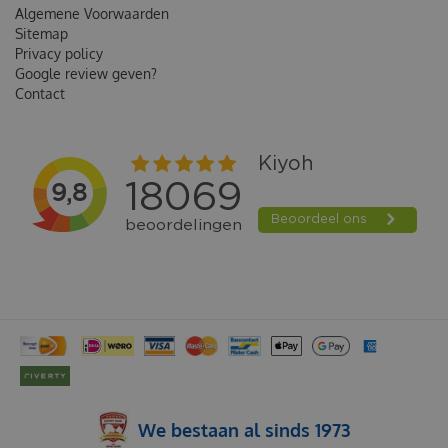
Algemene Voorwaarden
Sitemap
Privacy policy
Google review geven?
Contact
BOXBY STRIPS PUPPY&ADULT 100 GRAM
We bestaan al sinds 1973
€
3
,
99
Van