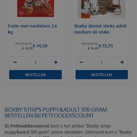
Frolic met rundvlees 2,6
Boxby dental sticks adult
kg
medium 60 stuks
€
14
,
50
€
13
,
75
€
14
,
99
€
14
,
49
BESTELLEN
BESTELLEN
BOXBY STRIPS PUPPY&ADULT 100 GRAM
BESTELLEN BIJ PETFOODDISCOUNT
Bij
Petfooddiscount.nl
kunt u het artikel "Boxby strips
puppy&adult 100 gram" online bestellen. Uiteraard kunt u "Boxby