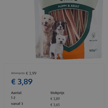
€
3
,
99
€
3
,
89
Aantal
Stukprijs
1-2
€
3
,
89
vanaf 3
€
3
,
65