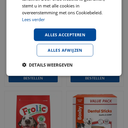
stemt u in met alle cookies in
overeenstemming met ons Cookiebeleid.
Farm Food trainers
Henne Kronch zalmsnack
Lees verder
runderhart 333 gram
hond original 100% zalm
beloningsnack
600 gram
ALLES ACCEPTEREN
€
18
,
95
€
10
,
59
vanaf 2 stuks
vanaf 2 stuks
ALLES AFWIJZEN
€
19
,
95
€
11
,
29
Per stuk
Per stuk
DETAILS WEERGEVEN
BESTELLEN
BESTELLEN