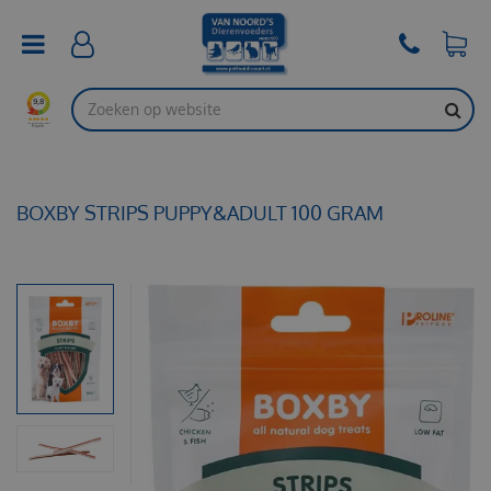
G
a
n
a
a
r
c
o
n
t
BOXBY STRIPS PUPPY&ADULT 100 GRAM
e
n
t