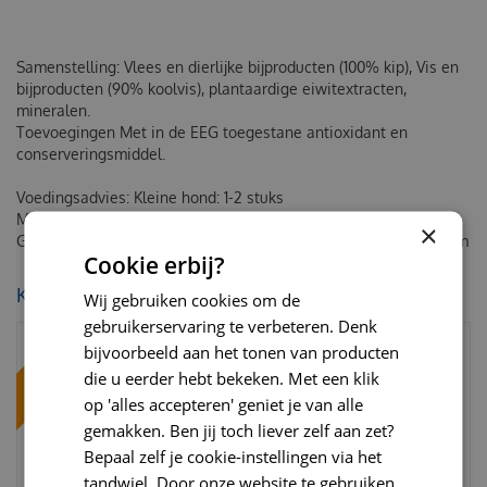
Samenstelling: Vlees en dierlijke bijproducten (100% kip), Vis en
bijproducten (90% koolvis), plantaardige eiwitextracten,
mineralen.
Toevoegingen Met in de EEG toegestane antioxidant en
conserveringsmiddel.
Voedingsadvies: Kleine hond: 1-2 stuks
Middelgrote hond: 3-4 stuks
×
Grote hond: 5-6 stuks
Proline boxby strips puppy&adult 100 gram
Cookie erbij?
KIJK OOK EENS NAAR:
Wij gebruiken cookies om de
gebruikerservaring te verbeteren. Denk
bijvoorbeeld aan het tonen van producten
die u eerder hebt bekeken. Met een klik
op 'alles accepteren' geniet je van alle
gemakken. Ben jij toch liever zelf aan zet?
Bepaal zelf je cookie-instellingen via het
tandwiel. Door onze website te gebruiken,