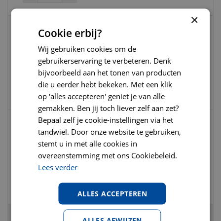
×
Cookie erbij?
Renske gezonde beloning hond hartjes
Wij gebruiken cookies om de
eend 100 gram
gebruikerservaring te verbeteren. Denk
bijvoorbeeld aan het tonen van producten
€
4
,
69
€
4
,
95
€
0
,
00
die u eerder hebt bekeken. Met een klik
op 'alles accepteren' geniet je van alle
gemakken. Ben jij toch liever zelf aan zet?
Bepaal zelf je cookie-instellingen via het
tandwiel. Door onze website te gebruiken,
Becopets beco bag geurloos 270 stuks
(18x15) Poepzakjes
stemt u in met alle cookies in
overeenstemming met ons Cookiebeleid.
Lees verder
€
12
,
95
€
14
,
95
€
0
,
00
ALLES ACCEPTEREN
Totaal
€
3
,
55
ALLES AFWIJZEN