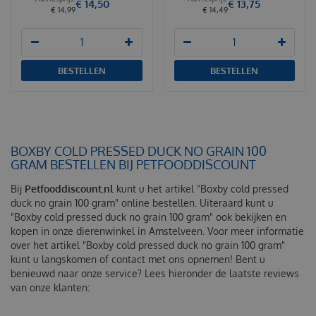
€
14
,
50
€
13
,
75
€
14
,
99
€
14
,
49
BESTELLEN
BESTELLEN
BOXBY COLD PRESSED DUCK NO GRAIN 100
GRAM BESTELLEN BIJ PETFOODDISCOUNT
Bij
Petfooddiscount.nl
kunt u het artikel "Boxby cold pressed
duck no grain 100 gram" online bestellen. Uiteraard kunt u
"Boxby cold pressed duck no grain 100 gram" ook bekijken en
kopen in onze dierenwinkel in Amstelveen. Voor meer informatie
over het artikel "Boxby cold pressed duck no grain 100 gram"
kunt u langskomen of contact met ons opnemen! Bent u
benieuwd naar onze service? Lees hieronder de laatste reviews
van onze klanten: