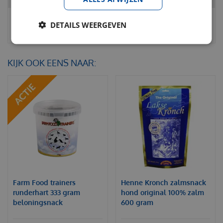
DETAILS WEERGEVEN
KIJK OOK EENS NAAR:
Farm Food trainers
Henne Kronch zalmsnack
runderhart 333 gram
hond original 100% zalm
beloningsnack
600 gram