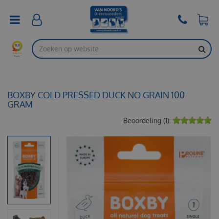
G
a
n
a
a
r
c
o
n
t
BOXBY COLD PRESSED DUCK NO GRAIN 100
e
GRAM
n
Beoordeling (1):
t