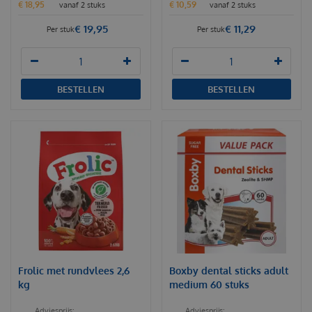
€
18
,
95
€
10
,
59
vanaf 2 stuks
vanaf 2 stuks
€
19
,
95
€
11
,
29
Per stuk
Per stuk
BESTELLEN
BESTELLEN
Frolic met rundvlees 2,6
Boxby dental sticks adult
kg
medium 60 stuks