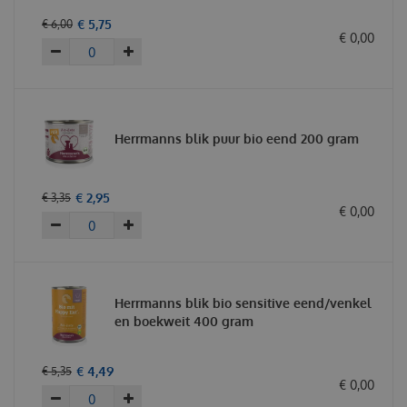
€
5
,
75
€
6
,
00
€
0
,
00
Herrmanns blik puur bio eend 200 gram
€
2
,
95
€
3
,
35
€
0
,
00
Herrmanns blik bio sensitive eend/venkel
en boekweit 400 gram
€
4
,
49
€
5
,
35
€
0
,
00