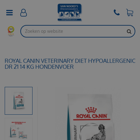
G
a
n
a
a
r
c
o
n
t
ROYAL CANIN VETERINARY DIET HYPOALLERGENIC
e
DR 21 14 KG HONDENVOER
n
t