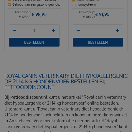
Behoud van een gezond gewicht
immuunsysteem
€
98
,
95
€
91
,
95
€
125
,
00
€
103
,
95
BESTELLEN
BESTELLEN
ROYAL CANIN VETERINARY DIET HYPOALLERGENIC
DR 21 14 KG HONDENVOER BESTELLEN BIJ
PETFOODDISCOUNT
Bij
Petfooddiscount.nl
kunt u het artikel "Royal canin veterinary
diet hypoallergenic dr 21 14 kg hondenvoer" online bestellen.
Uiteraard kunt u "Royal canin veterinary diet hypoallergenic dr
21 14 kg hondenvoer" ook bekijken en kopen in onze dierenwinkel
in Amstelveen. Voor meer informatie over het artikel "Royal
canin veterinary diet hypoallergenic dr 21 14 kg hondenvoer" kunt