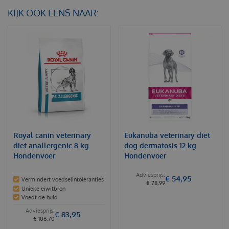
KIJK OOK EENS NAAR:
Royal canin veterinary
Eukanuba veterinary diet
diet anallergenic 8 kg
dog dermatosis 12 kg
Hondenvoer
Hondenvoer
€
54
,
95
Vermindert voedselintoleranties
€
78
,
99
Unieke eiwitbron
Voedt de huid
€
83
,
95
€
106
,
70