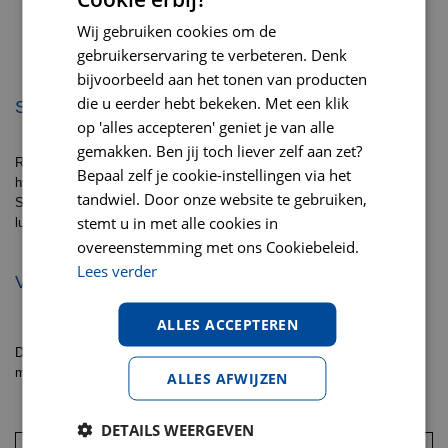
Ter bescherming van gezonde cellen en weefsels:
gezonde cellen en weefsels te beschermen en te
Wij gebruiken cookies om de
behouden.
gebruikerservaring te verbeteren. Denk
bijvoorbeeld aan het tonen van producten
die u eerder hebt bekeken. Met een klik
SAMENSTELLING
op 'alles accepteren' geniet je van alle
gemakken. Ben jij toch liever zelf aan zet?
Rijst, hydrolysaat van geïsoleerd soja-eiwit, dierlijke vetten, mineralen,
Bepaal zelf je cookie-instellingen via het
hydrolysaat van gevogeltelever, bietenpulp, sojaolie, Fructo-Oligo-
tandwiel. Door onze website te gebruiken,
Sacchariden, visolie, bernagieolie, tagetes (Afrikaan) extract (bron van
stemt u in met alle cookies in
luteïne)
overeenstemming met ons Cookiebeleid.
Lees verder
VOEDINGSADVIES
ALLES ACCEPTEREN
Dit is slechts een advies, ieder dier heeft zijn eigen behoeften. Geef
meer of minder als uw hond dat nodig heeft, voer ‘met uw ogen’.
ALLES AFWIJZEN
DETAILS WEERGEVEN
Gewicht van de hond
Laag
Normaal
Overgewicht