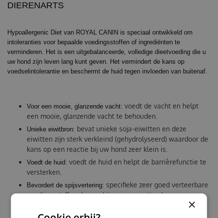
DIERENARTS
Hypoallergenic Diet van ROYAL CANIN is speciaal ontwikkeld om
intoleranties voor bepaalde voedingsstoffen of ingrediënten te
verminderen. Het is een uitgebalanceerde, volledige dieetvoeding die u
uw hond zijn leven lang kunt geven. Het vermindert de kans op
voedselintolerantie en beschermt de huid tegen invloeden van buitenaf.
voedt de vacht en helpt
Voor een mooie, glanzende vacht:
een mooie, glanzende vacht te behouden.
bevat unieke soja-eiwitten en deze
Unieke eiwitbron:
eiwitten zijn sterk verkleind (gehydrolyseerd) waardoor de
kans op een reactie bij uw hond zeer klein is.
voedt de huid en helpt de barrièrefunctie te
Voedt de huid:
versterken.
specifieke zeer goed verteerbare
Bevordert de spijsvertering:
voedingsstoffen dragen bij aan een optimale
×
spijsvertering en een gunstige darmflora.
Cookie erbij?
helpt