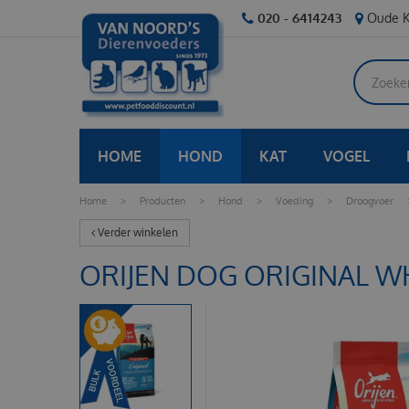
Ga
020 - 6414243
Oude K
naar
content
HOME
HOND
KAT
VOGEL
Home
>
Producten
>
Hond
>
Voeding
>
Droogvoer
Verder winkelen
ORIJEN DOG ORIGINAL W