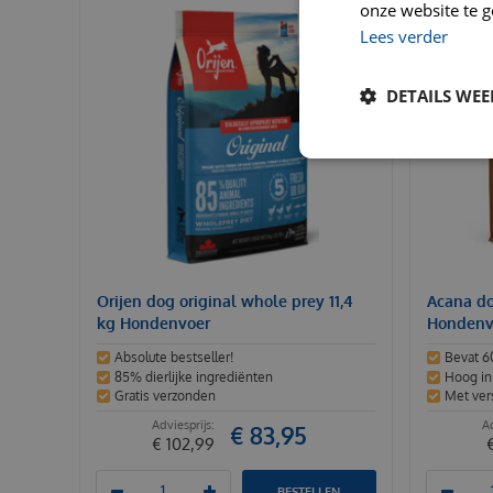
onze website te g
Lees verder
DETAILS WE
Orijen dog original whole prey 11,4
Acana do
kg Hondenvoer
Hondenv
Absolute bestseller!
Bevat 6
85% dierlijke ingrediënten
Hoog in 
Gratis verzonden
Met vers
€
83
,
95
€
102
,
99
BESTELLEN