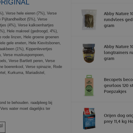
RIGINAL
), Verse hele eieren (7%), Verse
Abby Nature 1
 Pijltandheilbot (5%), Verse
rundvlees ged
tjes (4%), Verse kalkoenhartjes
gram
%), Hele makreel (gedroogd, 4%),
e rode linzen, Hele groene groenen
Hele gele erwten, Hele Kievitsbonen,
Abby Nature 1
raakbeen (1%), Kippenlevertjes
longtrainers r
oen, Verse muskuspompoen,
gram
els, Verse Bartlett peren, Verse
ne boerenkool, Verse spinazie, Rode
rtel, Kurkuma, Mariadistel,
Becopets beco
geurloos 120 st
Poepzakjes
ond te behouden. raadpleeg bij
 Vers water moet dagelijks ter
Orijen dog ori
prey 11,4 kg 
g)