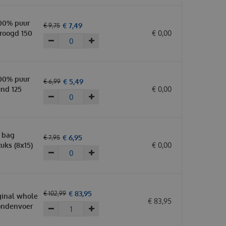
00% puur
€
7
,
49
€
9
,
75
roogd 150
€
0
,
00
00% puur
€
5
,
49
€
6
,
99
und 125
€
0
,
00
 bag
€
6
,
95
€
7
,
95
uks (8x15)
€
0
,
00
€
83
,
95
€
102
,
99
ginal whole
€
83
,
95
Hondenvoer