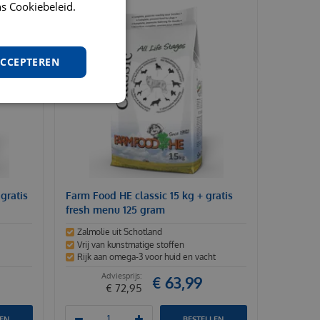
s Cookiebeleid.
ACCEPTEREN
gratis
Farm Food HE classic 15 kg + gratis
fresh menu 125 gram
Zalmolie uit Schotland
Vrij van kunstmatige stoffen
Rijk aan omega-3 voor huid en vacht
€
63
,
99
€
72
,
95
LEN
BESTELLEN