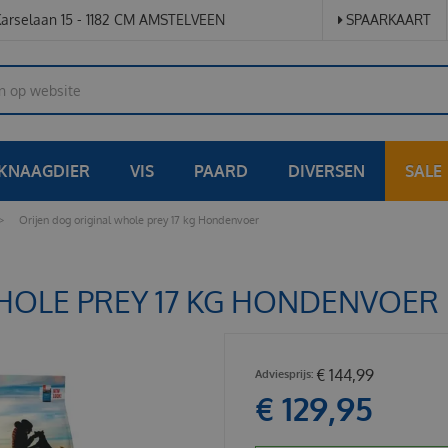
arselaan 15 - 1182 CM AMSTELVEEN
SPAARKAART
KNAAGDIER
VIS
PAARD
DIVERSEN
SALE
>
Orijen dog original whole prey 17 kg Hondenvoer
HOLE PREY 17 KG HONDENVOER
€
144
,
99
€
129
,
95