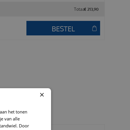
Totaal
€
213
,
90
×
 aan het tonen
je van alle
t tandwiel. Door