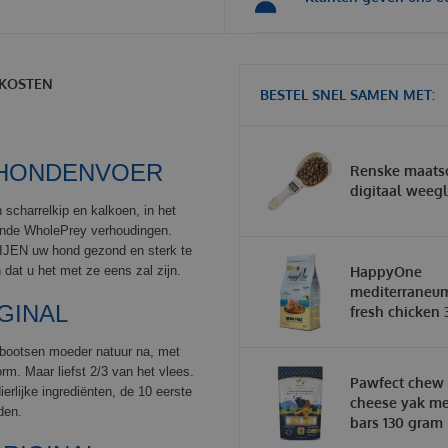
KOSTEN
BESTEL SNEL SAMEN MET:
G HONDENVOER
Renske maats
digitaal weeg
scharrelkip en kalkoen, in het
gende WholePrey verhoudingen.
IJEN uw hond gezond en sterk te
dat u het met ze eens zal zijn.
HappyOne
mediterraneum
GINAL
fresh chicken 
n bootsen moeder natuur na, met
m. Maar liefst 2/3 van het vlees.
Pawfect chew
erlijke ingrediënten, de 10 eerste
cheese yak m
den.
bars 130 gram