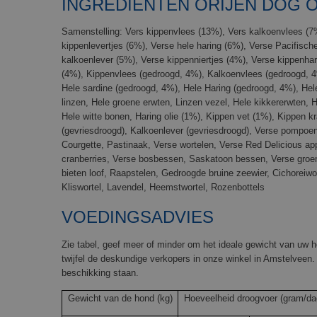
INGREDIËNTEN ORIJEN DOG O
Samenstelling: Vers kippenvlees (13%), Vers kalkoenvlees (7%
kippenlevertjes (6%), Verse hele haring (6%), Verse Pacifische
kalkoenlever (5%), Verse kippenniertjes (4%), Verse kippenhar
(4%), Kippenvlees (gedroogd, 4%), Kalkoenvlees (gedroogd, 4
Hele sardine (gedroogd, 4%), Hele Haring (gedroogd, 4%), Hel
linzen, Hele groene erwten, Linzen vezel, Hele kikkererwten, 
Hele witte bonen, Haring olie (1%), Kippen vet (1%), Kippen k
(gevriesdroogd), Kalkoenlever (gevriesdroogd), Verse pomp
Courgette, Pastinaak, Verse wortelen, Verse Red Delicious app
cranberries, Verse bosbessen, Saskatoon bessen, Verse groe
bieten loof, Raapstelen, Gedroogde bruine zeewier, Cichoreiwo
Kliswortel, Lavendel, Heemstwortel, Rozenbottels
V
OEDINGSADVIES
Zie tabel, geef meer of minder om het ideale gewicht van uw h
twijfel de deskundige verkopers in onze winkel in Amstelveen.
beschikking staan.
Gewicht van de hond (kg)
Hoeveelheid droogvoer (gram/da