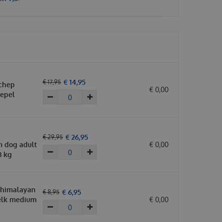
€
14
,
95
€
17
,
95
chep
€
0
,
00
lepel
€
26
,
95
€
29
,
95
 dog adult
€
0
,
00
3 kg
 himalayan
€
6
,
95
€
8
,
95
elk medium
€
0
,
00