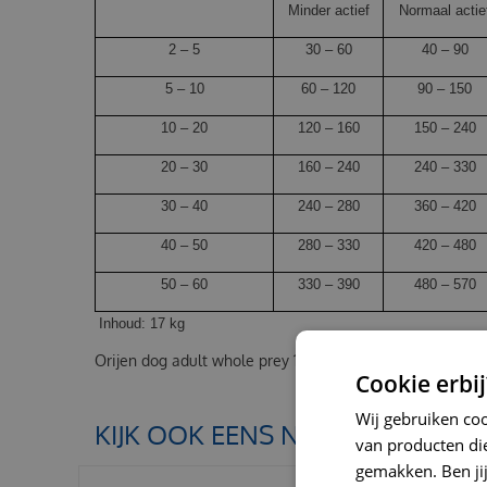
Minder actief
Normaal actie
2 – 5
30 – 60
40 – 90
5 – 10
60 – 120
90 – 150
10 – 20
120 – 160
150 – 240
20 – 30
160 – 240
240 – 330
30 – 40
240 – 280
360 – 420
40 – 50
280 – 330
420 – 480
50 – 60
330 – 390
480 – 570
Inhoud: 17 kg
Orijen dog adult whole prey 17 kg
Cookie erbij
Wij gebruiken co
KIJK OOK EENS NAAR:
van producten die
gemakken. Ben jij 