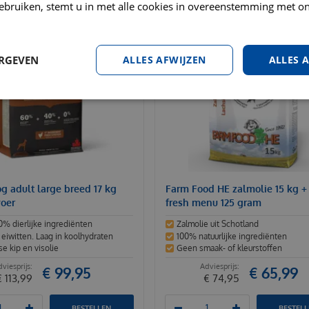
ebruiken, stemt u in met alle cookies in overeenstemming met on
ERGEVEN
ALLES AFWIJZEN
ALLES 
g adult large breed 17 kg
Farm Food HE zalmolie 15 kg + 
oer
fresh menu 125 gram
0% dierlijke ingrediënten
Zalmolie uit Schotland
eiwitten. Laag in koolhydraten
100% natuurlijke ingrediënten
e kip en visolie
Geen smaak- of kleurstoffen
€
99
,
95
€
65
,
99
€
113
,
99
€
74
,
95
BESTELLEN
BESTEL