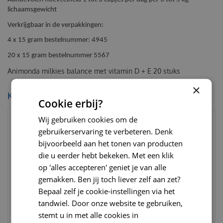
lichaamsgewicht
Verkrijgbaar in de verpakkingen:
4 x 15 gram bestelnummer: 4945
20 x 15 gram bestelnummer 5567
Animonda milkies balance met vitamin D + E 20 stuks
×
KIJK OOK EENS NAAR:
Cookie erbij?
Wij gebruiken cookies om de
gebruikerservaring te verbeteren. Denk
bijvoorbeeld aan het tonen van producten
die u eerder hebt bekeken. Met een klik
op 'alles accepteren' geniet je van alle
gemakken. Ben jij toch liever zelf aan zet?
Bepaal zelf je cookie-instellingen via het
tandwiel. Door onze website te gebruiken,
stemt u in met alle cookies in
Whiskas catmilk 3 pack
Animonda milkies