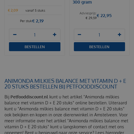
300 gram
€
2
,
09
vanaf 5 stuks
€
22
,
95
€
29
,
59
€
2
,
19
Per stuk
BESTELLEN
BESTELLEN
ANIMONDA MILKIES BALANCE MET VITAMIN D + E
20 STUKS BESTELLEN BIJ PETFOODDISCOUNT
Bij
Petfooddiscount.nl
kunt u het artikel "Animonda milkies
balance met vitamin D + E 20 stuks" online bestellen. Uiteraard
kunt u "Animonda milkies balance met vitamin D + E 20 stuks"
ook bekijken en kopen in onze dierenwinkel in Amstelveen. Voor
meer informatie over het artikel "Animonda milkies balance met
vitamin D + E 20 stuks" kunt u langskomen of contact met ons
opnemen! Bent u benieuwd naar onze service? Lees hieronder