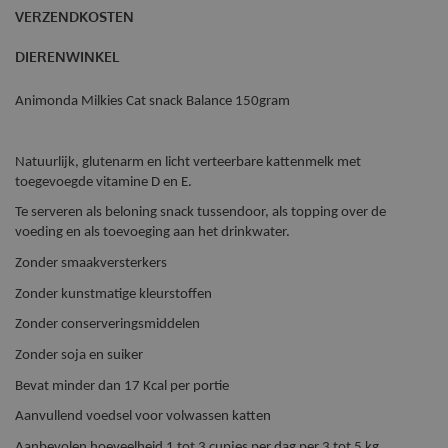
VERZENDKOSTEN
DIERENWINKEL
Animonda Milkies Cat snack Balance 150gram
Natuurlijk, glutenarm en licht verteerbare kattenmelk met
toegevoegde vitamine D en E.
Te serveren als beloning snack tussendoor, als topping over de
voeding en als toevoeging aan het drinkwater.
Zonder smaakversterkers
Zonder kunstmatige kleurstoffen
Zonder conserveringsmiddelen
Zonder soja en suiker
Bevat minder dan 17 Kcal per portie
Aanvullend voedsel voor volwassen katten
Aanbevolen hoeveelheid 1 tot 3 cupjes per dag per 3 tot 5 kg