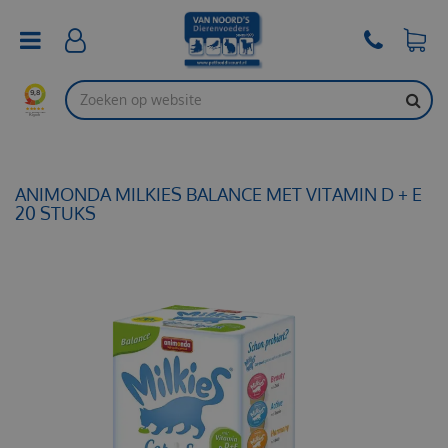
G
a
n
a
a
r
c
o
n
t
ANIMONDA MILKIES BALANCE MET VITAMIN D + E
e
20 STUKS
n
t